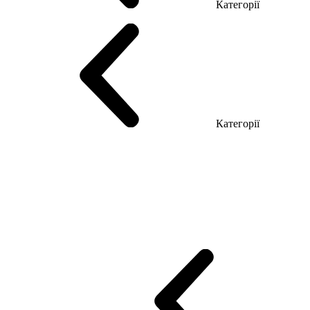
Категорії
Столи керівника
Комп'ютерні столи
Столи Open space
Столи з б
Категорії
Еко Серія Co_d
Серія Промо Етно (Новинка!)
Серія Promo NEW
Промо Топ Менеджер R
Столи для Open space
Офісні Столи Лоф
Reception
Simple