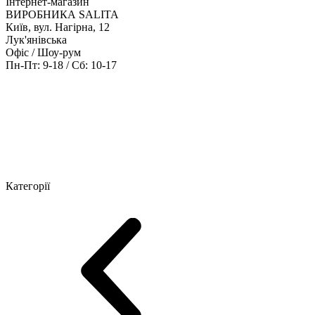
Інтернет-магазин
ВИРОБНИКА SALITA
Київ, вул. Нагірна, 12
Лук'янівська
Офіс / Шоу-рум
Пн-Пт: 9-18 / Сб: 10-17
Кабінети керівника
Офісні столи
Меблі для персоналу
Конференц
Категорії
Шоу-рум меблів
Серія Рейс (ЛДСП+скло)
Серія Урбан (МДФ + 
Серія Еволюшен (МДФ/ДСП)
Серія Тріумф (ДСП)
Серія Гранд 