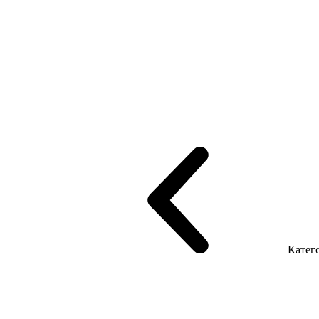
рифінгом
Шпоновані столи LUX
На дерев'яних ніжках
Столи з ек
Серія Promo Т
Серія Promo Q
Серія Promo R
Promo Топ Менеджер 
т
Серія Економ
Катего