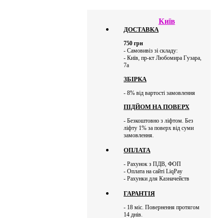
Київ
ДОСТАВКА
750
грн
- Самовивіз зі складу:
- Київ, пр-кт Любомира Гузара,
7а
ЗБІРКА
- 8% від вартості замовлення
ПІДЙОМ НА ПОВЕРХ
- Безкоштовно з ліфтом. Без
ліфту 1% за поверх від суми
замовлення.
ОПЛАТА
- Рахунок з ПДВ, ФОП
- Оплата на сайті LiqPay
- Рахунки для Казначейств
ГАРАНТІЯ
- 18 міс. Повернення протягом
14 днів.