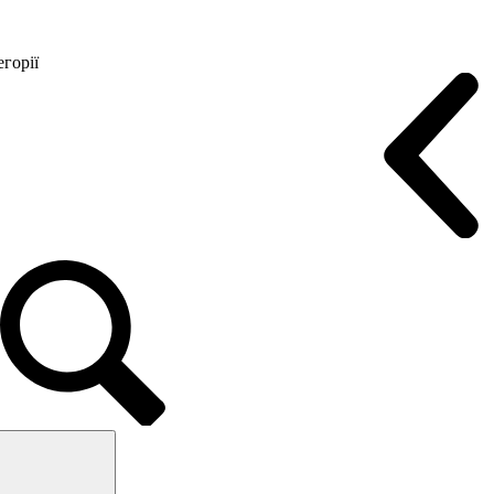
горії
Конференц крісла
Геймерські крісла