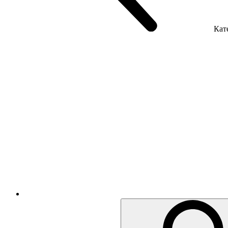
Кате
Крісла керівника
Крісла з сіткою
Крісла персоналу
Офісні стільці
Акустика приміщення
Металеві меблі
Металеві тумби