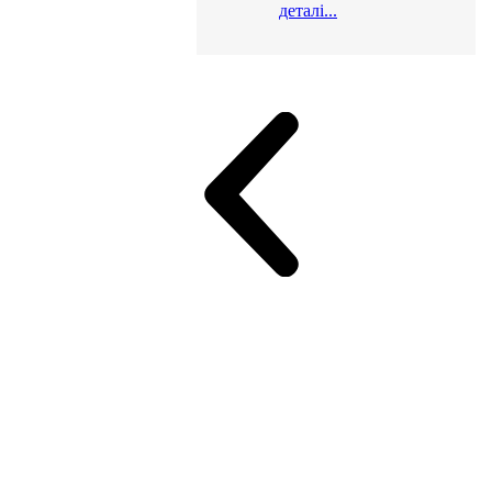
деталі...
и для офісу
ік (МДФ)
Серія Альянс
Серія Класік (МДФ)
неджер
Еко Серія Co_d ТОП
Серія Моріон (МДФ + HPL)