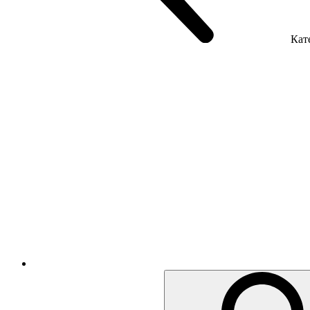
Кате
Крісла керівника
Крісла з сіткою
Крісла персоналу
Офісні стільці
Акустика приміщення
Металеві меблі
Металеві тумби