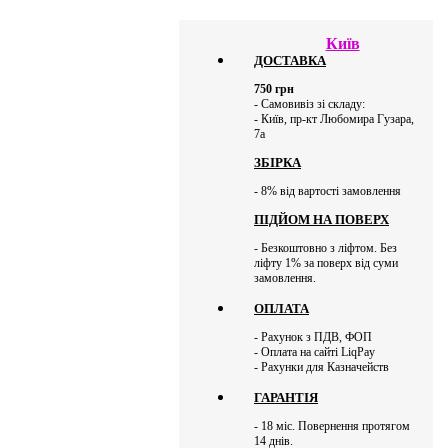
Київ
ДОСТАВКА
750
грн
- Самовивіз зі складу:
- Київ, пр-кт Любомира Гузара,
7а
ЗБІРКА
- 8% від вартості замовлення
ПІДЙОМ НА ПОВЕРХ
- Безкоштовно з ліфтом. Без
ліфту 1% за поверх від суми
замовлення.
ОПЛАТА
- Рахунок з ПДВ, ФОП
- Оплата на сайті LiqPay
- Рахунки для Казначейств
ГАРАНТІЯ
- 18 міс. Повернення протягом
14 днів.