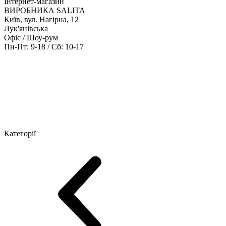
Інтернет-магазин
ВИРОБНИКА SALITA
Київ, вул. Нагірна, 12
Лук'янівська
Офіс / Шоу-рум
Пн-Пт: 9-18 / Сб: 10-17
Кабінети керівника
Офісні столи
Меблі для персоналу
Конференц
Категорії
Шоу-рум меблів
Серія Рейс (ЛДСП+скло)
Серія Урбан (МДФ + 
Серія Еволюшен (МДФ/ДСП)
Серія Тріумф (ДСП)
Серія Гранд 