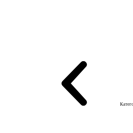
рифінгом
Шпоновані столи LUX
На дерев'яних ніжках
Столи з ек
Серія Promo Т
Серія Promo Q
Серія Promo R
Promo Топ Менеджер 
т
Серія Економ
Катего