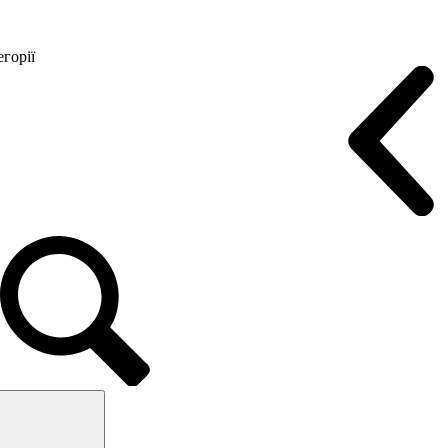
горії
Конференц крісла
Геймерські крісла