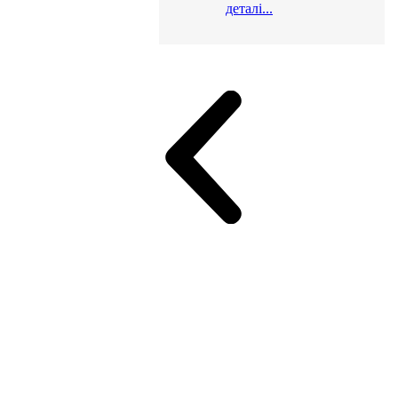
деталі...
и для офісу
ік (МДФ)
Серія Альянс
Серія Класік (МДФ)
неджер
Еко Серія Co_d ТОП
Серія Моріон (МДФ + HPL)