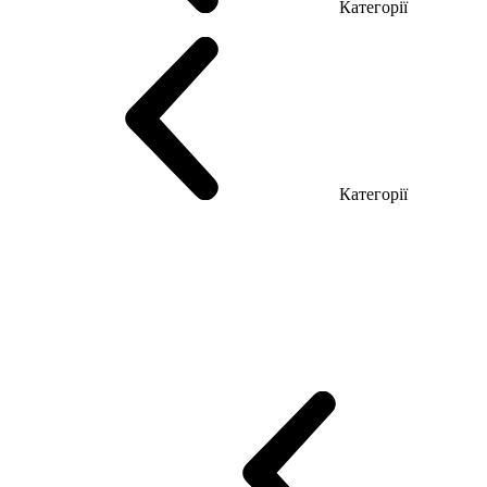
Категорії
Столи керівника
Комп'ютерні столи
Столи Open space
Столи з б
Категорії
Еко Серія Co_d
Серія Промо Етно (Новинка!)
Серія Promo NEW
Промо Топ Менеджер R
Столи для Open space
Офісні Столи Лоф
Reception
Simple