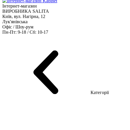
Інтернет-магазин
ВИРОБНИКА SALITA
Київ, вул. Нагірна, 12
Лук'янівська
Офіс / Шоу-рум
Пн-Пт: 9-18 / Сб: 10-17
Кабінети керівника
Офісні столи
Меблі для персоналу
Конференц столи
Рецепція
Офісні шафи
Крісла
Дивани
Металеві стелажі
Товари для офісу
Категорії
Шоу-рум меблів
Серія Рейс (ЛДСП+скло)
Серія Урбан (МДФ + HPL)
Серія Урбан Люкс (шпон)
Cерія Рейс Люкс (шпон)
Серія Статік (МДФ)
Серія Альянс
Серія Класік (МДФ)
Серія Еволюшен (МДФ/ДСП)
Серія Тріумф (ДСП)
Серія Гранд (МДФ)
Серія Гранд (ДСП)
Серія Софт (МДФ)
Серія Промо ТОП Менеджер
Еко Серія Co_d ТОП
Серія Моріон (МДФ + HPL)