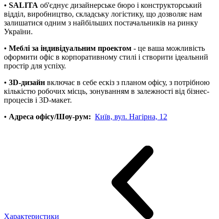
•
SALITA
об'єднує дизайнерське бюро і конструкторський
відділ, виробництво, складську логістику, що дозволяє нам
залишатися одним з найбільших постачальників на ринку
України.
•
Меблі за індивідуальним проектом
- це ваша можливість
оформити офіс в корпоративному стилі і створити ідеальний
простір для успіху.
•
3D-дизайн
включає в себе ескіз з планом офісу, з потрібною
кількістю робочих місць, зонуванням в залежності від бізнес-
процесів і 3D-макет.
•
Адреса офісу/Шоу-рум:
Київ, вул. Нагірна, 12
Характеристики