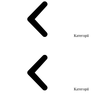
Категорії
Столи керівника
Комп'ютерні столи
Столи Open space
Столи з брифінгом
Шпоновані столи LUX
На дерев'яних ніжках
Столи з еклектричним регулюванням висоти
Скляні столи
Категорії
Еко Серія Co_d
Серія Промо Етно (Новинка!)
Серія Promo NEW
Серія Promo Т
Серія Promo Q
Серія Promo R
Promo Топ Менеджер (ЛДСП)
Промо Топ Менеджер T