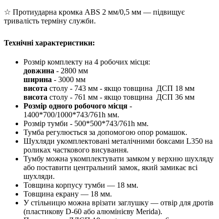
☆ Протиударна кромка ABS 2 мм/0,5 мм — підвищує
тривалість терміну служби.
Технічні характеристики:
Розмір комплекту на 4 робочих місця:
довжина
- 2800 мм
ширина
- 3000 мм
висота
столу - 743 мм - якщо товщина ДСП 18 мм
висота
столу - 761 мм - якщо товщина ДСП 36 мм
Розмір одного робочого місця
-
1400*700/1000*743/761h мм.
Розмір тумби - 500*500*743/761h мм.
Тумба регулюється за допомогою опор ромашок.
Шухляди укомплектовані металічними боксами L350 на
роликах часткового висування.
Тумбу можна укомплектувати замком у верхню шухляду
або поставити центральний замок, який замикає всі
шухляди.
Товщина корпусу тумби — 18 мм.
Товщина екрану — 18 мм.
У стільницю можна врізати заглушку — отвір для дротів
(пластикову D-60 або алюмінієву Merida).