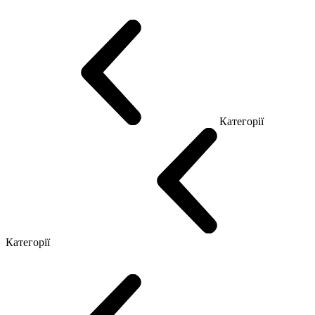
Промо Топ Менеджер Q
Промо Топ Менеджер R
Столи для Open space
Офісні Столи Лофт
Серія Економ
Категорії
Reception
Simple
Категорії
Крісла керівника
Крісла з сіткою
Крісла персоналу
Офісні стільці
Конференц крісла
Геймерські крісла