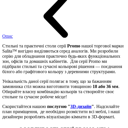
Опис
Стильні та практичні столи серії
Promo
нашої торгової марки
Salita™ вигідно виділяються серед аналогів. Ми розробили
серію для обладнання практично будь-яких функціональних
зон, офісів та домашніх кабінетів. Для серії Promo ми
підібрали стильні та сучасні кольорові рішення — поєднання
білого або графітового кольору з деревними структурами.
Унікальність даної серії полягає в тому, що за бажанням
замовника стіл можна виготовити товщиною
18 або 36 мм
.
Обирайте власну комбінацію кольорів та створюйте своє
стильне та сучасне робоче місце!
Скористайтеся нашою
послугою "
3D-дизайн
"
. Надсилайте
план приміщення, де необхідно розмістити всі меблі, і наші
дизайнери розроблять візуалізацію кімнати в 3D-форматі.