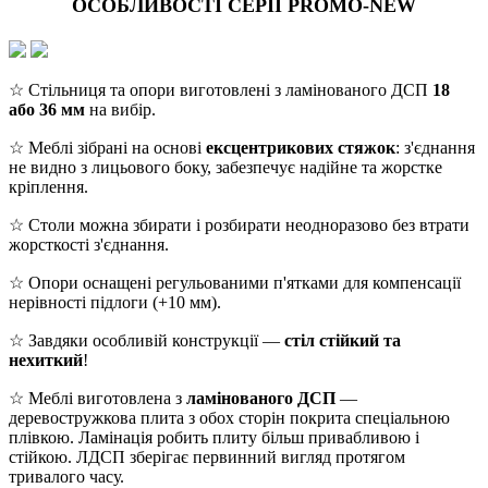
ОСОБЛИВОСТІ СЕРІЇ PROMO-NEW
☆ Стільниця та опори виготовлені з ламінованого ДСП
18
або 36 мм
на вибір.
☆ Меблі зібрані на основі
ексцентрикових стяжок
: з'єднання
не видно з лицьового боку, забезпечує надійне та жорстке
кріплення.
☆ Столи можна збирати і розбирати неодноразово без втрати
жорсткості з'єднання.
☆ Опори оснащені регульованими п'ятками для компенсації
нерівності підлоги (+10 мм).
☆ Завдяки особливій конструкції —
стіл стійкий та
нехиткий
!
☆ Меблі виготовлена з
ламінованого ДСП
—
деревостружкова плита з обох сторін покрита спеціальною
плівкою. Ламінація робить плиту більш привабливою і
стійкою. ЛДСП зберігає первинний вигляд протягом
тривалого часу.