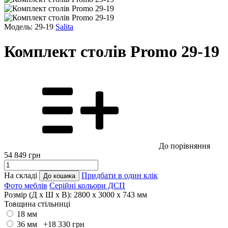
Модель: 29-19
Salita
Комплект столів Promo 29-19
До порівняння
54 849
грн
На складі
Придбати в один клік
До кошика
Фото меблів
Серійні кольори ДСП
Розмір (Д x Ш x В):
2800 x 3000 x 743 мм
Товщина стільниці
18 мм
36 мм +18 330
грн