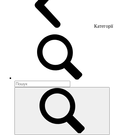
Категорії
Акустика приміщення
Металеві меблі
Металеві тумби