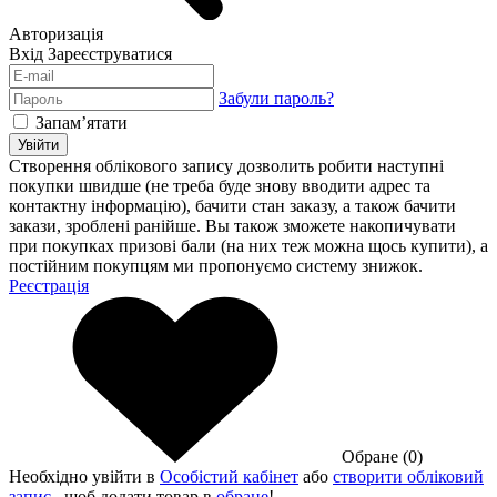
Авторизація
Вхід
Зареєструватися
Забули пароль?
Запам’ятати
Увійти
Створення облікового запису дозволить робити наступні
покупки швидше (не треба буде знову вводити адрес та
контактну інформацію), бачити стан заказу, а також бачити
закази, зроблені ранійше. Вы також зможете накопичувати
при покупках призові бали (на них теж можна щось купити), а
постійним покупцям ми пропонуємо систему знижок.
Реєстрація
Обране (0)
Необхідно увійти в
Особістий кабінет
або
створити обліковий
запис
, щоб додати товар в
обране
!