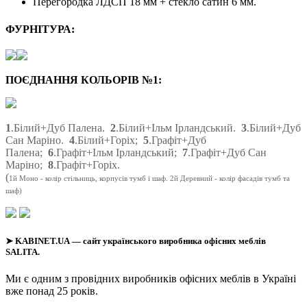
Перегородка ЛДСП 18 мм + стекло сатин 6 мм.
ФУРНІТУРА:
ПОЄДНАННЯ КОЛЬОРІВ №1:
1
.Білий+Дуб Палена.
2
.Білий+Ільм Ірландський.
3
.Білий+Дуб
Сан Маріно.
4
.Білий+Горіх;
5
.Графіт+Дуб
Палена;
6
.Графіт+Ільм Ірландський;
7
.Графіт+Дуб Сан
Маріно;
8
.Графіт+Горіх.
(
1й Моно - колір стільниць, корпусів тумб і шаф. 2й Деревний - колір фасадів тумб та
шаф)
➤
KABINET.UA
— сайт українського виробника офісних меблів
SALITA.
Ми є одним з провідних виробників офісних меблів в Україні
вже понад 25 років.