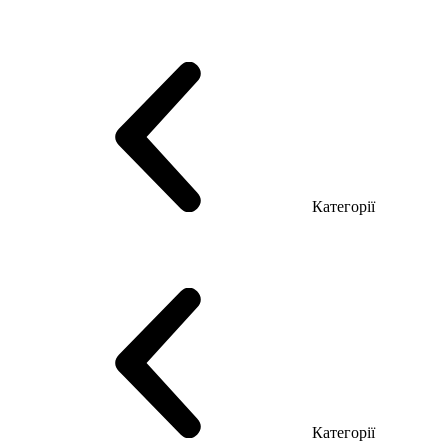
Серія Тріумф (ДСП)
Серія Гранд (МДФ)
Серія Гранд (ДСП)
Серія Софт (МДФ)
Серія Промо ТОП Менеджер
Еко Серія Co_d ТОП
Серія Моріон (МДФ + HPL)
Категорії
Столи керівника
Комп'ютерні столи
Столи Open space
Столи з брифінгом
Шпоновані столи LUX
На дерев'яних ніжках
Столи з еклектричним регулюванням висоти
Скляні столи
Категорії