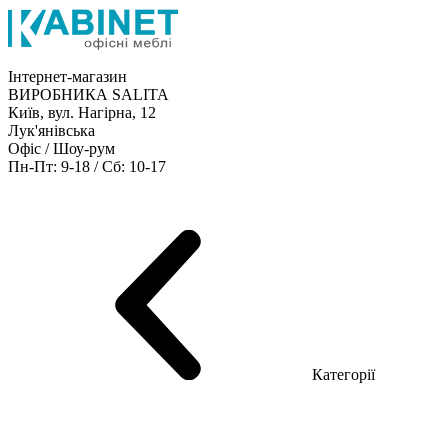
Інтернет-магазин
ВИРОБНИКА SALITA
Київ, вул. Нагірна, 12
Лук'янівська
Офіс / Шоу-рум
Пн-Пт: 9-18 / Сб: 10-17
Кабінети керівника
Офісні столи
Меблі для персоналу
Конференц столи
Рецепція
Офісні шафи
Крісла
Дивани
Металеві стелажі
Товари для офісу
Категорії
Шоу-рум меблів
Серія Рейс (ЛДСП+скло)
Серія Урбан (МДФ + HPL)
Серія Урбан Люкс (шпон)
Cерія Рейс Люкс (шпон)
Серія Статік (МДФ)
Серія Альянс
Серія Класік (МДФ)
Серія Еволюшен (МДФ/ДСП)