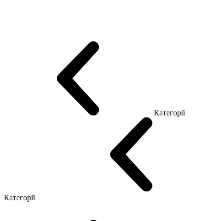
Еко Серія Co_d
Серія Промо Етно (Новинка!)
Серія Promo NEW
Серія Promo Т
Серія Promo Q
Серія Promo R
Promo Топ Менеджер (ЛДСП)
Промо Топ Менеджер T
Промо Топ Менеджер Q
Промо Топ Менеджер R
Столи для Open space
Офісні Столи Лофт
Серія Економ
Категорії
Reception
Simple
Категорії
Крісла керівника
Крісла з сіткою
Крісла персоналу
Офісні стільці
Конференц крісла
Геймерські крісла