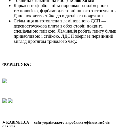
Товщина стільниці на вибір
18 або 36 мм
.
Каркаси пофарбовані за порошково-полімерною
технологією, фарбами для зовнішнього застосування.
Дане покриття стійке до відколів та подряпин.
Стільниця виготовлена з ламінованого ДСП —
деревостружкова плита з обох сторін покрита
спеціальною плівкою. Ламінація робить плиту більш
привабливою і стійкою. ЛДСП зберігає первинний
вигляд протягом тривалого часу.
ФУРНІТУРА:
➤
KABINET.UA
— сайт українського виробника офісних меблів
SALITA.