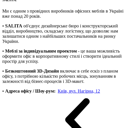
Ми є одним з провідних виробників офісних меблів в Україні
вже понад 20 років.
•
SALITA
об'єднує дизайнерське бюро і конструкторський
відділ, виробництво, складську логістику, що дозволяє нам
залишатися одним з найбільших постачальників на ринку
України.
•
Меблі за індивідуальним проектом
- це ваша можливість
оформити офіс в корпоративному стилі і створити ідеальний
простір для успіху.
•
Безкоштовний 3D-Дизайн
включає в себе ескіз з планом
офісу, з потрібною кількістю робочих місць, зонуванням в
залежності від бізнес-процесів і 3D-макет.
•
Адреса офісу / Шоу-рум:
Київ, вул. Нагірна, 12