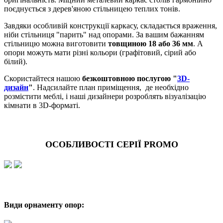
поєднується з дерев'яною стільницею теплих тонів.
Завдяки особливій конструкції каркасу, складається враження,
ніби стільниця "парить" над опорами. За вашим бажанням
стільницю можна виготовити
товщиною 18 або 36 мм
. А
опори можуть мати різні кольори (графітовий, сірий або
білий).
Скористайтеся нашою
безкоштовною послугою "
3D-
дизайн
"
. Надсилайте план приміщення, де необхідно
розмістити меблі, і наші дизайнери розроблять візуалізацію
кімнати в 3D-форматі.
ОСОБЛИВОСТІ СЕРІЇ PROMO
Види орнаменту опор: