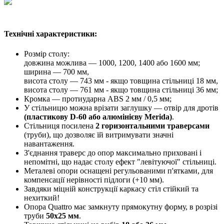
Технічні характеристики:
Розмір столу:
довжина можлива — 1000, 1200, 1400 або 1600 мм;
ширина — 700 мм,
висота столу — 743 мм - якщо товщина стільниці 18 мм,
висота столу — 761 мм - якщо товщина стільниці 36 мм;
Кромка — протиударна ABS 2 мм / 0,5 мм;
У стільницю можна врізати заглушку — отвір для дротів
(пластикову D-60 або алюмінієву Merida)
.
Стільниця посилена
2 горизонтальними траверсами
(труби), що дозволяє їй витримувати значні
навантаження.
З'єднання траверс до опор максимально приховані і
непомітні, що надає столу ефект "левітуючої" стільниці.
Металеві опори оснащені регульованими п'ятками, для
компенсації нерівності підлоги (+10 мм).
Завдяки міцній конструкції каркасу стіл стійкий та
нехиткий!
Опора Quattro має замкнуту прямокутну форму, в розрізі
труби
50х25 мм
.