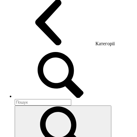
Категорії
Акустика приміщення
Металеві меблі
Металеві тумби