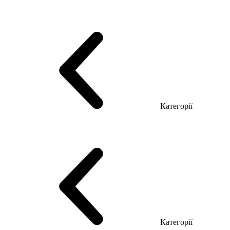
Серія Тріумф (ДСП)
Серія Гранд (МДФ)
Серія Гранд (ДСП)
Серія Софт (МДФ)
Серія Промо ТОП Менеджер
Еко Серія Co_d ТОП
Серія Моріон (МДФ + HPL)
Категорії
Столи керівника
Комп'ютерні столи
Столи Open space
Столи з брифінгом
Шпоновані столи LUX
На дерев'яних ніжках
Столи з еклектричним регулюванням висоти
Скляні столи
Категорії