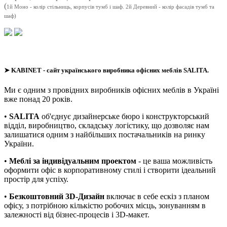
(
1й Моно - колір стільниць, корпусів тумб і шаф. 2й Деревний - колір фасадів тумб та
шаф)
➤
KABINET
- сайт українського виробника офісних меблів SALITA.
Ми є одним з провідних виробників офісних меблів в Україні
вже понад 20 років.
•
SALITA
об'єднує дизайнерське бюро і конструкторський
відділ, виробництво, складську логістику, що дозволяє нам
залишатися одним з найбільших постачальників на ринку
України.
•
Меблі за індивідуальним проектом
- це ваша можливість
оформити офіс в корпоративному стилі і створити ідеальний
простір для успіху.
•
Безкоштовний 3D-Дизайн
включає в себе ескіз з планом
офісу, з потрібною кількістю робочих місць, зонуванням в
залежності від бізнес-процесів і 3D-макет.