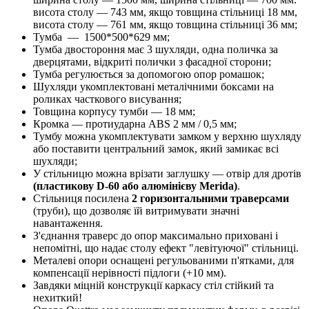
висота столу — 743 мм, якщо товщина стільниці 18 мм,
висота столу — 761 мм, якщо товщина стільниці 36 мм;
Тумба — 1500*500*629 мм;
Тумба двостороння має 3 шухляди, одна поличка за
дверцятами, відкриті полички з фасадної сторони;
Тумба регулюється за допомогою опор ромашок;
Шухляди укомплектовані металічними боксами на
роликах часткового висування;
Товщина корпусу тумби — 18 мм;
Кромка — протиударна ABS 2 мм / 0,5 мм;
Тумбу можна укомплектувати замком у верхню шухляду
або поставити центральний замок, який замикає всі
шухляди;
У стільницю можна врізати заглушку — отвір для дротів
(пластикову D-60 або алюмінієву Merida)
.
Стільниця посилена
2 горизонтальними траверсами
(труби), що дозволяє їй витримувати значні
навантаження.
З'єднання траверс до опор максимально приховані і
непомітні, що надає столу ефект "левітуючої" стільниці.
Металеві опори оснащені регульованими п'ятками, для
компенсації нерівності підлоги (+10 мм).
Завдяки міцній конструкції каркасу стіл стійкий та
нехиткий!