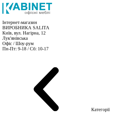
Інтернет-магазин
ВИРОБНИКА SALITA
Київ, вул. Нагірна, 12
Лук'янівська
Офіс / Шоу-рум
Пн-Пт: 9-18 / Сб: 10-17
Кабінети керівника
Офісні столи
Меблі для персоналу
Конференц столи
Рецепція
Офісні шафи
Крісла
Дивани
Металеві стелажі
Товари для офісу
Категорії
Шоу-рум меблів
Серія Рейс (ЛДСП+скло)
Серія Урбан (МДФ + HPL)
Серія Урбан Люкс (шпон)
Cерія Рейс Люкс (шпон)
Серія Статік (МДФ)
Серія Альянс
Серія Класік (МДФ)
Серія Еволюшен (МДФ/ДСП)