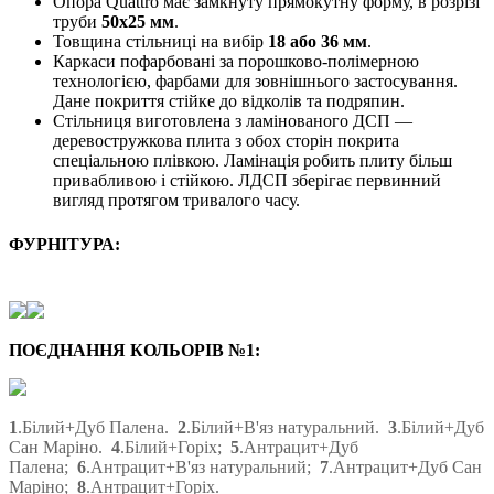
Опора Quattro має замкнуту прямокутну форму, в розрізі
труби
50х25 мм
.
Товщина стільниці на вибір
18 або 36 мм
.
Каркаси пофарбовані за порошково-полімерною
технологією, фарбами для зовнішнього застосування.
Дане покриття стійке до відколів та подряпин.
Стільниця виготовлена з ламінованого ДСП —
деревостружкова плита з обох сторін покрита
спеціальною плівкою. Ламінація робить плиту більш
привабливою і стійкою. ЛДСП зберігає первинний
вигляд протягом тривалого часу.
ФУРНІТУРА:
ПОЄДНАННЯ КОЛЬОРІВ №1:
1
.Білий+Дуб Палена.
2
.Білий+В'яз натуральний.
3
.Білий+Дуб
Сан Маріно.
4
.Білий+Горіх;
5
.Антрацит+Дуб
Палена;
6
.
Антрацит
+В'яз натуральний;
7
.
Антрацит
+Дуб Сан
Маріно;
8
.
Антрацит
+Горіх.