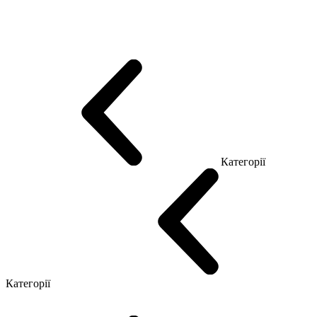
Еко Серія Co_d
Серія Промо Етно (Новинка!)
Серія Promo NEW
Серія Promo Т
Серія Promo Q
Серія Promo R
Promo Топ Менеджер (ЛДСП)
Промо Топ Менеджер T
Промо Топ Менеджер Q
Промо Топ Менеджер R
Столи для Open space
Офісні Столи Лофт
Серія Економ
Категорії
Reception
Simple
Категорії
Крісла керівника
Крісла з сіткою
Крісла персоналу
Офісні стільці
Конференц крісла
Геймерські крісла