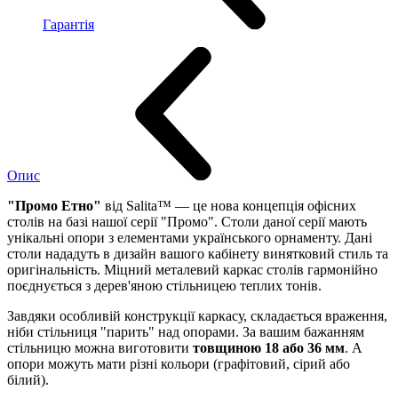
Гарантія
Опис
"Промо Етно"
від Salita™ — це нова концепція офісних
столів на базі нашої серії "Промо". Столи даної серії мають
унікальні опори з елементами українського орнаменту. Дані
столи нададуть в дизайн вашого кабінету винятковий стиль та
оригінальність. Міцний металевий каркас столів гармонійно
поєднується з дерев'яною стільницею теплих тонів.
Завдяки особливій конструкції каркасу, складається враження,
ніби стільниця "парить" над опорами. За вашим бажанням
стільницю можна виготовити
товщиною 18 або 36 мм
. А
опори можуть мати різні кольори (графітовий, сірий або
білий).