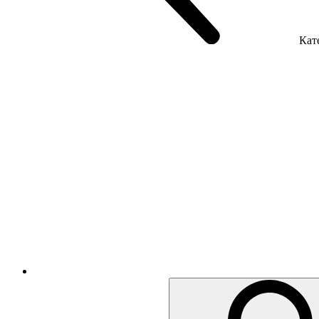
Кате
Крісла керівника
Крісла з сіткою
Крісла персоналу
Офісні стільці
Акустика приміщення
Металеві меблі
Металеві тумби