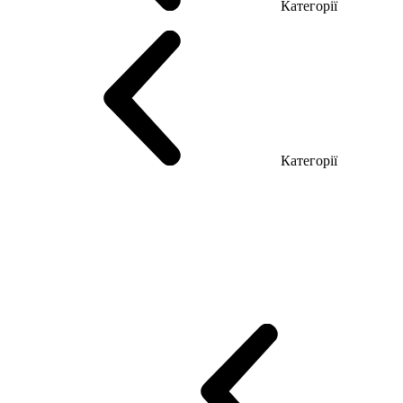
Категорії
Столи керівника
Комп'ютерні столи
Столи Open space
Столи з б
Категорії
Еко Серія Co_d
Серія Промо Етно (Новинка!)
Серія Promo NEW
Промо Топ Менеджер R
Столи для Open space
Офісні Столи Лоф
Reception
Simple