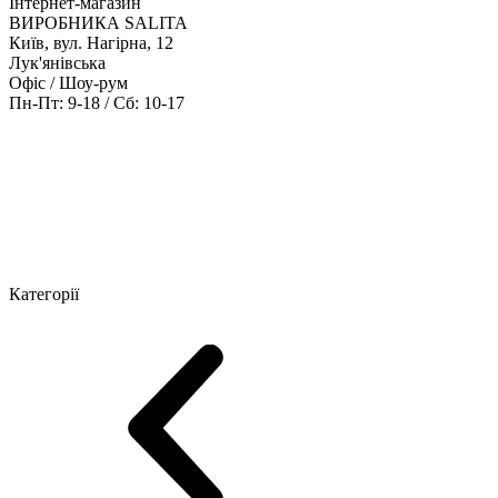
Інтернет-магазин
ВИРОБНИКА SALITA
Київ, вул. Нагірна, 12
Лук'янівська
Офіс / Шоу-рум
Пн-Пт: 9-18 / Сб: 10-17
Кабінети керівника
Офісні столи
Меблі для персоналу
Конференц
Категорії
Шоу-рум меблів
Серія Рейс (ЛДСП+скло)
Серія Урбан (МДФ + 
Серія Еволюшен (МДФ/ДСП)
Серія Тріумф (ДСП)
Серія Гранд 