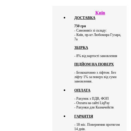
Київ
ДОСТАВКА
750
грн
- Самовивіз зі складу:
- Київ, пр-кт Любомира Гузара,
7а
ЗБІРКА
- 8% від вартості замовлення
ПІДЙОМ НА ПОВЕРХ
- Безкоштовно з ліфтом. Без
ліфту 1% за поверх від суми
замовлення.
ОПЛАТА
- Рахунок з ПДВ, ФОП
- Оплата на сайті LiqPay
- Рахунки для Казначейств
ГАРАНТІЯ
- 18 міс. Повернення протягом
14 днів.