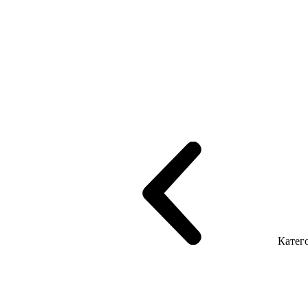
рифінгом
Шпоновані столи LUX
На дерев'яних ніжках
Столи з ек
Серія Promo Т
Серія Promo Q
Серія Promo R
Promo Топ Менеджер 
т
Серія Економ
Катего