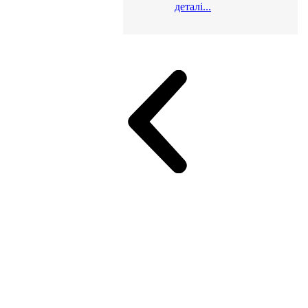
деталі...
и для офісу
ік (МДФ)
Серія Альянс
Серія Класік (МДФ)
неджер
Еко Серія Co_d ТОП
Серія Моріон (МДФ + HPL)