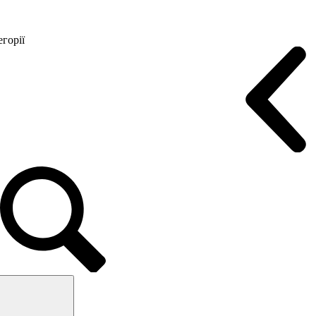
горії
Конференц крісла
Геймерські крісла