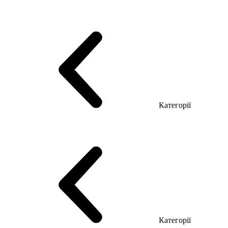
Серія Тріумф (ДСП)
Серія Гранд (МДФ)
Серія Гранд (ДСП)
Серія Софт (МДФ)
Серія Промо ТОП Менеджер
Еко Серія Co_d ТОП
Серія Моріон (МДФ + HPL)
Категорії
Столи керівника
Комп'ютерні столи
Столи Open space
Столи з брифінгом
Шпоновані столи LUX
На дерев'яних ніжках
Столи з еклектричним регулюванням висоти
Скляні столи
Категорії