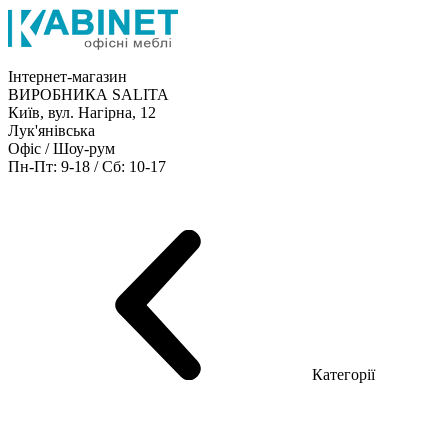
Інтернет-магазин
ВИРОБНИКА SALITA
Київ, вул. Нагірна, 12
Лук'янівська
Офіс / Шоу-рум
Пн-Пт: 9-18 / Сб: 10-17
Кабінети керівника
Офісні столи
Меблі для персоналу
Конференц столи
Рецепція
Офісні шафи
Крісла
Дивани
Металеві стелажі
Товари для офісу
Категорії
Шоу-рум меблів
Серія Рейс (ЛДСП+скло)
Серія Урбан (МДФ + HPL)
Серія Урбан Люкс (шпон)
Cерія Рейс Люкс (шпон)
Серія Статік (МДФ)
Серія Альянс
Серія Класік (МДФ)
Серія Еволюшен (МДФ/ДСП)