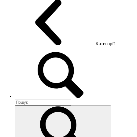
Категорії
Акустика приміщення
Металеві меблі
Металеві тумби