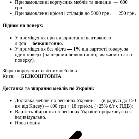
При замовленні корпусних меблів та диванів
600
—
грн.
При замовленні крісел і стільців до 5000 грн.
250 грн.
—
Підйом на поверх:
У приміщення при використанні вантажного
ліфта
безкоштовно
.
—
У приміщення без ліфта
— 1%
від вартості товару, за
один поверх (на перший безкоштовно, вважаємо з 2-го
поверху).
Збірка корпусних офісних меблів в
Києві
БЕЗКОШТОВНА
.
—
Доставка та збирання меблів по Україні:
Доставка меблів по регіонах України
(в радіусі до 150
—
км від Києву)
00 грн + 18 грн/км. (+25% б/г с ПДВ);
— 6
Вартість збирання по регіонах України прораховується
індивідуально.
Нова пошта.