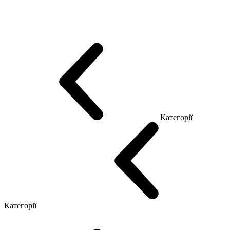
Еко Серія Co_d
Серія Промо Етно (Новинка!)
Серія Promo NEW
Серія Promo Т
Серія Promo Q
Серія Promo R
Promo Топ Менеджер (ЛДСП)
Промо Топ Менеджер T
Промо Топ Менеджер Q
Промо Топ Менеджер R
Столи для Open space
Офісні Столи Лофт
Серія Економ
Категорії
Reception
Simple
Категорії
Крісла керівника
Крісла з сіткою
Крісла персоналу
Офісні стільці
Конференц крісла
Геймерські крісла