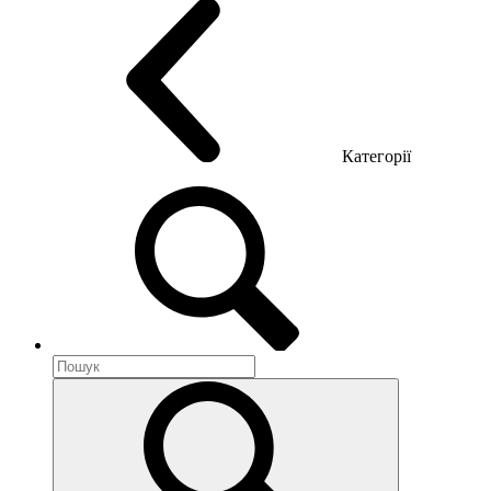
Категорії
Акустика приміщення
Металеві меблі
Металеві тумби