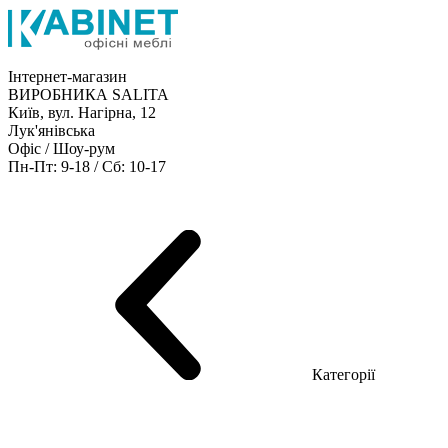
Інтернет-магазин
ВИРОБНИКА SALITA
Київ, вул. Нагірна, 12
Лук'янівська
Офіс / Шоу-рум
Пн-Пт: 9-18 / Сб: 10-17
Кабінети керівника
Офісні столи
Меблі для персоналу
Конференц столи
Рецепція
Офісні шафи
Крісла
Дивани
Металеві стелажі
Товари для офісу
Категорії
Шоу-рум меблів
Серія Рейс (ЛДСП+скло)
Серія Урбан (МДФ + HPL)
Серія Урбан Люкс (шпон)
Cерія Рейс Люкс (шпон)
Серія Статік (МДФ)
Серія Альянс
Серія Класік (МДФ)
Серія Еволюшен (МДФ/ДСП)