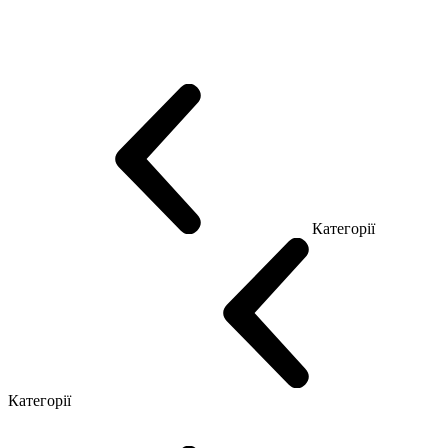
Еко Серія Co_d
Серія Промо Етно (Новинка!)
Серія Promo NEW
Серія Promo Т
Серія Promo Q
Серія Promo R
Promo Топ Менеджер (ЛДСП)
Промо Топ Менеджер T
Промо Топ Менеджер Q
Промо Топ Менеджер R
Столи для Open space
Офісні Столи Лофт
Серія Економ
Категорії
Reception
Simple
Категорії
Крісла керівника
Крісла з сіткою
Крісла персоналу
Офісні стільці
Конференц крісла
Геймерські крісла