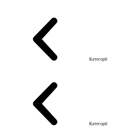
Серія Тріумф (ДСП)
Серія Гранд (МДФ)
Серія Гранд (ДСП)
Серія Софт (МДФ)
Серія Промо ТОП Менеджер
Еко Серія Co_d ТОП
Серія Моріон (МДФ + HPL)
Категорії
Столи керівника
Комп'ютерні столи
Столи Open space
Столи з брифінгом
Шпоновані столи LUX
На дерев'яних ніжках
Столи з еклектричним регулюванням висоти
Скляні столи
Категорії