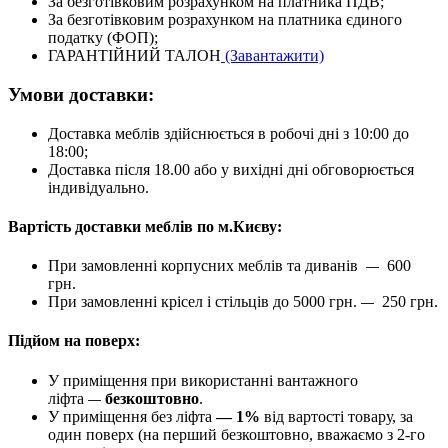
За безготівковим розрахунком на платника ПДВ;
За безготівковим розрахунком на платника єдиного
податку (ФОП);
ГАРАНТІЙНИЙ ТАЛОН
(Завантажити)
Умови доставки:
Доставка меблів здійснюється в робочі дні з 10:00 до
18:00;
Доставка після 18.00 або у вихідні дні обговорюється
індивідуально.
Вартість доставки меблів по м.Києву:
При замовленні корпусних меблів та диванів
600
—
грн.
При замовленні крісел і стільців до 5000 грн.
250 грн.
—
Підйом на поверх:
У приміщення при використанні вантажного
ліфта
безкоштовно
.
—
У приміщення без ліфта
— 1%
від вартості товару, за
один поверх (на перший безкоштовно, вважаємо з 2-го