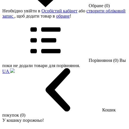
Обране (0)
Необхідно увійти в
Особістий кабінет
або
створити обліковий
запис
, щоб додати товар в
обране
!
Порівняння (0)
Вы
поки не додали товари для порівняння.
UA
Кошик
покупок (0)
У кошику порожньо!