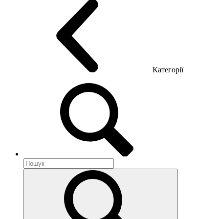
Категорії
Акустика приміщення
Металеві меблі
Металеві тумби