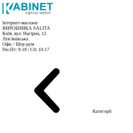
Інтернет-магазин
ВИРОБНИКА SALITA
Київ, вул. Нагірна, 12
Лук'янівська
Офіс / Шоу-рум
Пн-Пт: 9-18 / Сб: 10-17
Кабінети керівника
Офісні столи
Меблі для персоналу
Конференц столи
Рецепція
Офісні шафи
Крісла
Дивани
Металеві стелажі
Товари для офісу
Категорії
Шоу-рум меблів
Серія Рейс (ЛДСП+скло)
Серія Урбан (МДФ + HPL)
Серія Урбан Люкс (шпон)
Cерія Рейс Люкс (шпон)
Серія Статік (МДФ)
Серія Альянс
Серія Класік (МДФ)
Серія Еволюшен (МДФ/ДСП)