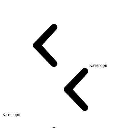
Еко Серія Co_d
Серія Промо Етно (Новинка!)
Серія Promo NEW
Серія Promo Т
Серія Promo Q
Серія Promo R
Promo Топ Менеджер (ЛДСП)
Промо Топ Менеджер T
Промо Топ Менеджер Q
Промо Топ Менеджер R
Столи для Open space
Офісні Столи Лофт
Серія Економ
Категорії
Reception
Simple
Категорії
Крісла керівника
Крісла з сіткою
Крісла персоналу
Офісні стільці
Конференц крісла
Геймерські крісла