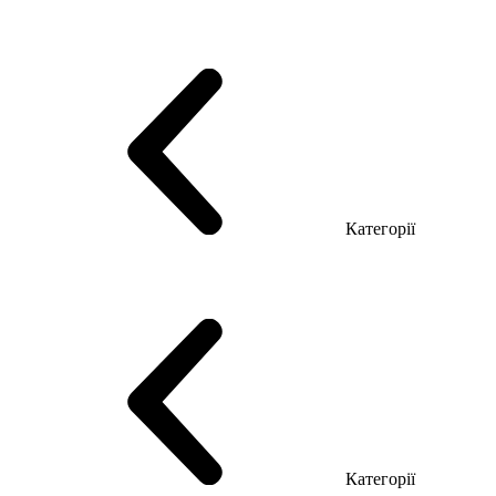
Серія Тріумф (ДСП)
Серія Гранд (МДФ)
Серія Гранд (ДСП)
Серія Софт (МДФ)
Серія Промо ТОП Менеджер
Еко Серія Co_d ТОП
Серія Моріон (МДФ + HPL)
Категорії
Столи керівника
Комп'ютерні столи
Столи Open space
Столи з брифінгом
Шпоновані столи LUX
На дерев'яних ніжках
Столи з еклектричним регулюванням висоти
Скляні столи
Категорії