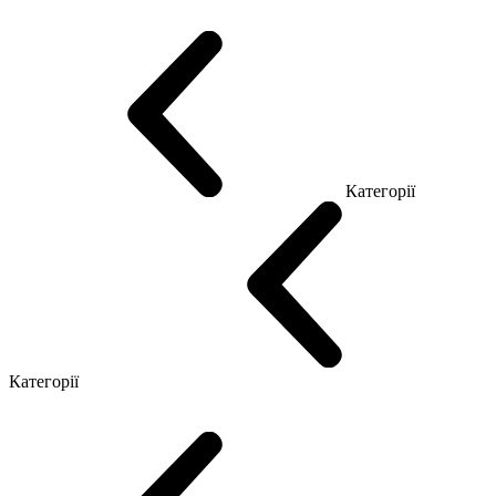
Промо Топ Менеджер Q
Промо Топ Менеджер R
Столи для Open space
Офісні Столи Лофт
Серія Економ
Категорії
Reception
Simple
Категорії
Крісла керівника
Крісла з сіткою
Крісла персоналу
Офісні стільці
Конференц крісла
Геймерські крісла