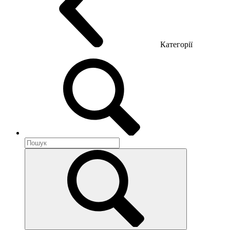
Категорії
Акустика приміщення
Металеві меблі
Металеві тумби