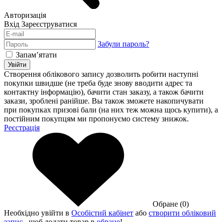
Авторизація
Вхід
Зареєструватися
Забули пароль?
Запам’ятати
Увійти
Створення облікового запису дозволить робити наступні
покупки швидше (не треба буде знову вводити адрес та
контактну інформацію), бачити стан заказу, а також бачити
закази, зроблені ранійше. Вы також зможете накопичувати
при покупках призові бали (на них теж можна щось купити), а
постійним покупцям ми пропонуємо систему знижок.
Реєстрація
Обране (0)
Необхідно увійти в
Особістий кабінет
або
створити обліковий
запис
, щоб додати товар в
обране
!