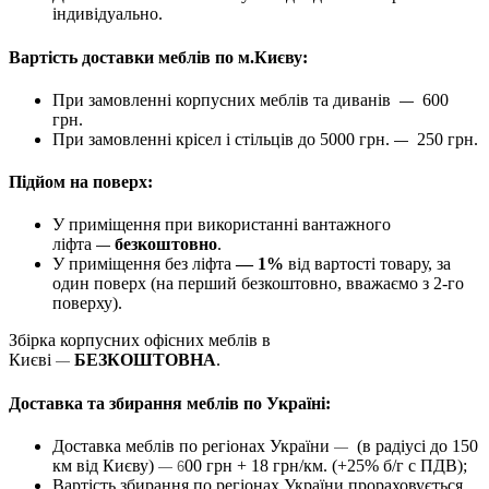
індивідуально.
Вартість доставки меблів по м.Києву:
При замовленні корпусних меблів та диванів
600
—
грн.
При замовленні крісел і стільців до 5000 грн.
250 грн.
—
Підйом на поверх:
У приміщення при використанні вантажного
ліфта
безкоштовно
.
—
У приміщення без ліфта
— 1%
від вартості товару, за
один поверх (на перший безкоштовно, вважаємо з 2-го
поверху).
Збірка корпусних офісних меблів в
Києві
БЕЗКОШТОВНА
.
—
Доставка та збирання меблів по Україні:
Доставка меблів по регіонах України
(в радіусі до 150
—
км від Києву)
00 грн + 18 грн/км. (+25% б/г с ПДВ);
— 6
Вартість збирання по регіонах України прораховується