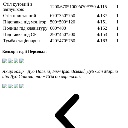
Стіл кутовий з
1200/670*1000/470*750
4/115
1
заглушкою
Стіл приставний
670*350*750
4/137
1
Підставка під монітор
500*500*120
4/151
1
Полиця під клавіатуру
600*400
4/152
1
Підставка під СБ
290*450*200
4/153
1
Тумба стаціонарна
420*470*750
4/163
1
Кольори серії Персонал:
Якщо колір -
Дуб Палена, Ільм Ірландський, Дуб Сан Маріно
або Дуб Сонома
,
то +
15%
до вартості.