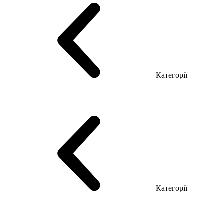
Категорії
Столи керівника
Комп'ютерні столи
Столи Open space
Столи з брифінгом
Шпоновані столи LUX
На дерев'яних ніжках
Столи з еклектричним регулюванням висоти
Скляні столи
Категорії
Еко Серія Co_d
Серія Промо Етно (Новинка!)
Серія Promo NEW
Серія Promo Т
Серія Promo Q
Серія Promo R
Promo Топ Менеджер (ЛДСП)
Промо Топ Менеджер T