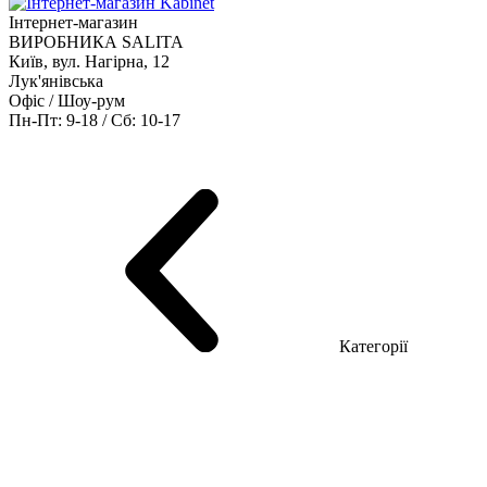
Інтернет-магазин
ВИРОБНИКА SALITA
Київ, вул. Нагірна, 12
Лук'янівська
Офіс / Шоу-рум
Пн-Пт: 9-18 / Сб: 10-17
Кабінети керівника
Офісні столи
Меблі для персоналу
Конференц столи
Рецепція
Офісні шафи
Крісла
Дивани
Металеві стелажі
Товари для офісу
Категорії
Шоу-рум меблів
Серія Рейс (ЛДСП+скло)
Серія Урбан (МДФ + HPL)
Серія Урбан Люкс (шпон)
Cерія Рейс Люкс (шпон)
Серія Статік (МДФ)
Серія Альянс
Серія Класік (МДФ)
Серія Еволюшен (МДФ/ДСП)
Серія Тріумф (ДСП)
Серія Гранд (МДФ)
Серія Гранд (ДСП)
Серія Софт (МДФ)
Серія Промо ТОП Менеджер
Еко Серія Co_d ТОП
Серія Моріон (МДФ + HPL)