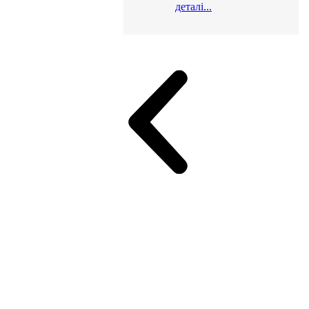
деталі...
и для офісу
ік (МДФ)
Серія Альянс
Серія Класік (МДФ)
неджер
Еко Серія Co_d ТОП
Серія Моріон (МДФ + HPL)