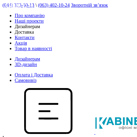
(044) 333-60-13
\
(063) 402-10-24
Зворотній зв’язок
АКЦІЯ 15 %
Про компанію
Наші проекти
Дизайнерам
Доставка
Контакти
Акція
Товар в наявності
Дизайнерам
3D-дизайн
Оплата і Доставка
Самовивіз