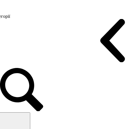
горії
Конференц крісла
Геймерські крісла