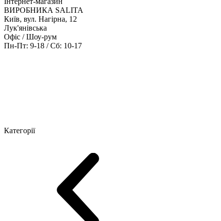
Інтернет-магазин
ВИРОБНИКА SALITA
Київ, вул. Нагірна, 12
Лук'янівська
Офіс / Шоу-рум
Пн-Пт: 9-18 / Сб: 10-17
Кабінети керівника
Офісні столи
Меблі для персоналу
Конференц
Категорії
Шоу-рум меблів
Серія Рейс (ЛДСП+скло)
Серія Урбан (МДФ + 
Серія Еволюшен (МДФ/ДСП)
Серія Тріумф (ДСП)
Серія Гранд 