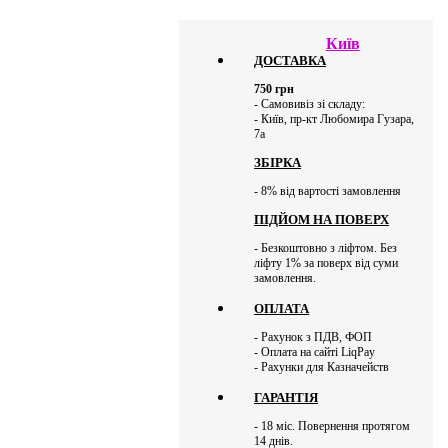
Київ
ДОСТАВКА
750
грн
- Самовивіз зі складу:
- Київ, пр-кт Любомира Гузара,
7а
ЗБІРКА
- 8% від вартості замовлення
ПІДЙОМ НА ПОВЕРХ
- Безкоштовно з ліфтом. Без
ліфту 1% за поверх від суми
замовлення.
ОПЛАТА
- Рахунок з ПДВ, ФОП
- Оплата на сайті LiqPay
- Рахунки для Казначейств
ГАРАНТІЯ
- 18 міс. Повернення протягом
14 днів.