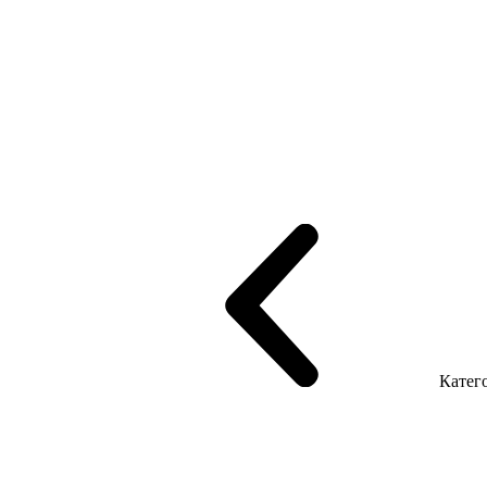
рифінгом
Шпоновані столи LUX
На дерев'яних ніжках
Столи з ек
Серія Promo Т
Серія Promo Q
Серія Promo R
Promo Топ Менеджер 
т
Серія Економ
Катего