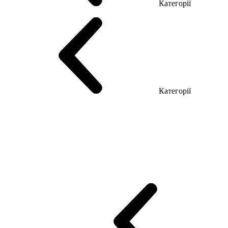
Категорії
Столи керівника
Комп'ютерні столи
Столи Open space
Столи з б
Категорії
Еко Серія Co_d
Серія Промо Етно (Новинка!)
Серія Promo NEW
Промо Топ Менеджер R
Столи для Open space
Офісні Столи Лоф
Reception
Simple