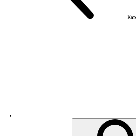
Кате
Крісла керівника
Крісла з сіткою
Крісла персоналу
Офісні стільці
Акустика приміщення
Металеві меблі
Металеві тумби