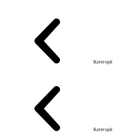
Серія Тріумф (ДСП)
Серія Гранд (МДФ)
Серія Гранд (ДСП)
Серія Софт (МДФ)
Серія Промо ТОП Менеджер
Еко Серія Co_d ТОП
Серія Моріон (МДФ + HPL)
Категорії
Столи керівника
Комп'ютерні столи
Столи Open space
Столи з брифінгом
Шпоновані столи LUX
На дерев'яних ніжках
Столи з еклектричним регулюванням висоти
Скляні столи
Категорії