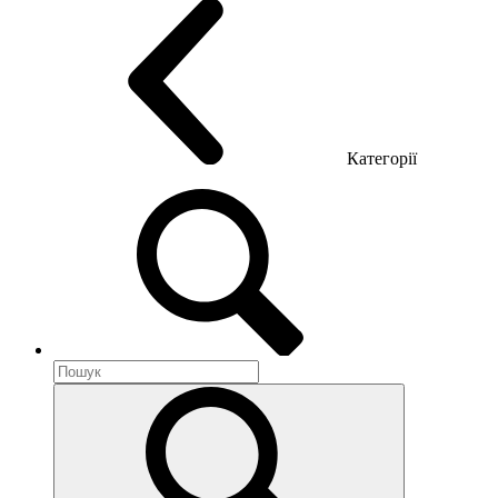
Категорії
Акустика приміщення
Металеві меблі
Металеві тумби