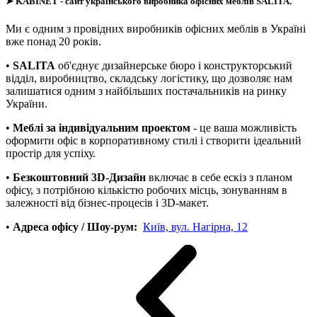
➤
KABINET
- сайт українського виробника офісних меблів SALITA.
Ми є одним з провідних виробників офісних меблів в Україні
вже понад 20 років.
•
SALITA
об'єднує дизайнерське бюро і конструкторський
відділ, виробництво, складську логістику, що дозволяє нам
залишатися одним з найбільших постачальників на ринку
України.
•
Меблі за індивідуальним проектом
- це ваша можливість
оформити офіс в корпоративному стилі і створити ідеальний
простір для успіху.
•
Безкоштовний 3D-Дизайн
включає в себе ескіз з планом
офісу, з потрібною кількістю робочих місць, зонуванням в
залежності від бізнес-процесів і 3D-макет.
•
Адреса офісу / Шоу-рум:
Київ, вул. Нагірна, 12