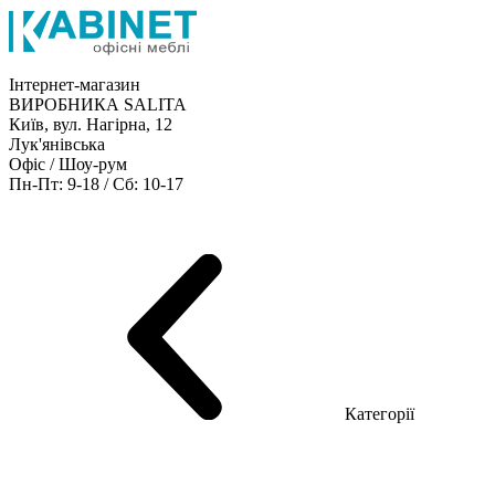
Інтернет-магазин
ВИРОБНИКА SALITA
Київ, вул. Нагірна, 12
Лук'янівська
Офіс / Шоу-рум
Пн-Пт: 9-18 / Сб: 10-17
Кабінети керівника
Офісні столи
Меблі для персоналу
Конференц столи
Рецепція
Офісні шафи
Крісла
Дивани
Металеві стелажі
Товари для офісу
Категорії
Шоу-рум меблів
Серія Рейс (ЛДСП+скло)
Серія Урбан (МДФ + HPL)
Серія Урбан Люкс (шпон)
Cерія Рейс Люкс (шпон)
Серія Статік (МДФ)
Серія Альянс
Серія Класік (МДФ)
Серія Еволюшен (МДФ/ДСП)