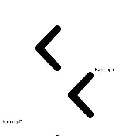
Еко Серія Co_d
Серія Промо Етно (Новинка!)
Серія Promo NEW
Серія Promo Т
Серія Promo Q
Серія Promo R
Promo Топ Менеджер (ЛДСП)
Промо Топ Менеджер T
Промо Топ Менеджер Q
Промо Топ Менеджер R
Столи для Open space
Офісні Столи Лофт
Серія Економ
Категорії
Reception
Simple
Категорії
Крісла керівника
Крісла з сіткою
Крісла персоналу
Офісні стільці
Конференц крісла
Геймерські крісла