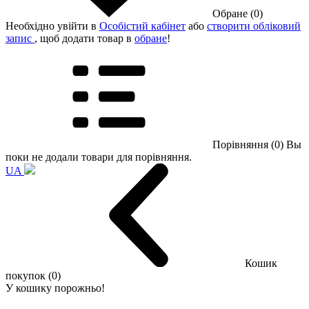
Обране (0)
Необхідно увійти в
Особістий кабінет
або
створити обліковий
запис
, щоб додати товар в
обране
!
Порівняння (0)
Вы
поки не додали товари для порівняння.
UA
Кошик
покупок (0)
У кошику порожньо!