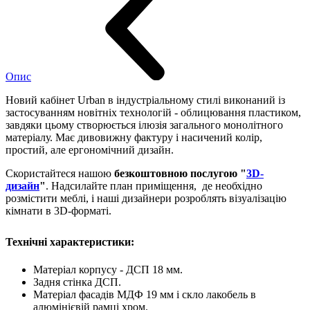
Опис
Новий кабінет Urban в індустріальному стилі виконаний із
застосуванням новітніх технологій - облицювання пластиком,
завдяки цьому створюється ілюзія загального монолітного
матеріалу. Має дивовижну фактуру і насичений колір,
простий, але ергономічний дизайн.
Скористайтеся нашою
безкоштовною послугою "
3D-
дизайн
"
. Надсилайте план приміщення, де необхідно
розмістити меблі, і наші дизайнери розроблять візуалізацію
кімнати в 3D-форматі.
Технічні характеристики:
Матеріал корпусу - ДСП 18 мм.
Задня стінка ДСП.
Матеріал фасадів МДФ 19 мм і скло лакобель в
алюмінієвій рамці хром.