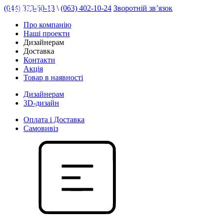
(044) 333-60-13
\
(063) 402-10-24
Зворотній зв’язок
АКЦІЯ 15 %
Про компанію
Наші проекти
Дизайнерам
Доставка
Контакти
Акція
Товар в наявності
Дизайнерам
3D-дизайн
Оплата і Доставка
Самовивіз