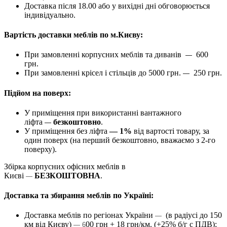
Доставка після 18.00 або у вихідні дні обговорюється
індивідуально.
Вартість доставки меблів по м.Києву:
При замовленні корпусних меблів та диванів
600
—
грн.
При замовленні крісел і стільців до 5000 грн.
250 грн.
—
Підйом на поверх:
У приміщення при використанні вантажного
ліфта
безкоштовно
.
—
У приміщення без ліфта
— 1%
від вартості товару, за
один поверх (на перший безкоштовно, вважаємо з 2-го
поверху).
Збірка корпусних офісних меблів в
Києві
БЕЗКОШТОВНА
.
—
Доставка та збирання меблів по Україні:
Доставка меблів по регіонах України
(в радіусі до 150
—
км від Києву)
00 грн + 18 грн/км. (+25% б/г с ПДВ);
— 6