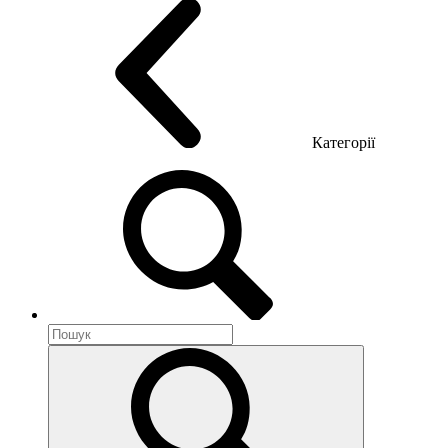
Категорії
Акустика приміщення
Металеві меблі
Металеві тумби