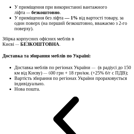
У приміщення при використанні вантажного
ліфта
безкоштовно
.
—
У приміщення без ліфта
— 1%
від вартості товару, за
один поверх (на перший безкоштовно, вважаємо з 2-го
поверху).
Збірка корпусних офісних меблів в
Києві
БЕЗКОШТОВНА
.
—
Доставка та збирання меблів по Україні:
Доставка меблів по регіонах України
(в радіусі до 150
—
км від Києву)
00 грн + 18 грн/км. (+25% б/г с ПДВ);
— 6
Вартість збирання по регіонах України прораховується
індивідуально.
Нова пошта.