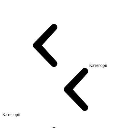
Еко Серія Co_d
Серія Промо Етно (Новинка!)
Серія Promo NEW
Серія Promo Т
Серія Promo Q
Серія Promo R
Promo Топ Менеджер (ЛДСП)
Промо Топ Менеджер T
Промо Топ Менеджер Q
Промо Топ Менеджер R
Столи для Open space
Офісні Столи Лофт
Серія Економ
Категорії
Reception
Simple
Категорії
Крісла керівника
Крісла з сіткою
Крісла персоналу
Офісні стільці
Конференц крісла
Геймерські крісла