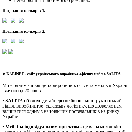
Регулювання за допомогою ромашок.
Поєднання кольорів 1.
Поєднання кольорів 2.
➤
KABINET
- сайт українського виробника офісних меблів SALITA.
Ми є одним з провідних виробників офісних меблів в Україні
вже понад 20 років.
•
SALITA
об'єднує дизайнерське бюро і конструкторський
відділ, виробництво, складську логістику, що дозволяє нам
залишатися одним з найбільших постачальників на ринку
України.
•
Меблі за індивідуальним проектом
- це ваша можливість
оформити офіс в корпоративному стилі і створити ідеальний