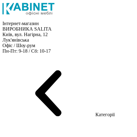
Інтернет-магазин
ВИРОБНИКА SALITA
Київ, вул. Нагірна, 12
Лук'янівська
Офіс / Шоу-рум
Пн-Пт: 9-18 / Сб: 10-17
Кабінети керівника
Офісні столи
Меблі для персоналу
Конференц столи
Рецепція
Офісні шафи
Крісла
Дивани
Металеві стелажі
Товари для офісу
Категорії
Шоу-рум меблів
Серія Рейс (ЛДСП+скло)
Серія Урбан (МДФ + HPL)
Серія Урбан Люкс (шпон)
Cерія Рейс Люкс (шпон)
Серія Статік (МДФ)
Серія Альянс
Серія Класік (МДФ)
Серія Еволюшен (МДФ/ДСП)