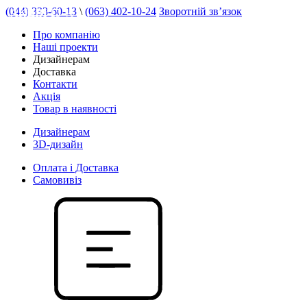
(044) 333-60-13
\
(063) 402-10-24
Зворотній зв’язок
АКЦІЯ 15 %
Про компанію
Наші проекти
Дизайнерам
Доставка
Контакти
Акція
Товар в наявності
Дизайнерам
3D-дизайн
Оплата і Доставка
Самовивіз