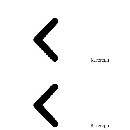
Серія Тріумф (ДСП)
Серія Гранд (МДФ)
Серія Гранд (ДСП)
Серія Софт (МДФ)
Серія Промо ТОП Менеджер
Еко Серія Co_d ТОП
Серія Моріон (МДФ + HPL)
Категорії
Столи керівника
Комп'ютерні столи
Столи Open space
Столи з брифінгом
Шпоновані столи LUX
На дерев'яних ніжках
Столи з еклектричним регулюванням висоти
Скляні столи
Категорії