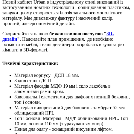
Новий кабінет Urban в індустріальному стилі виконаний із
застосуванням новітніх технологій - облицювання пластиком,
завдяки цьому створюється ілюзія загального монолітного
матеріалу. Має дивовижну фактуру і насичений колір,
простий, але ергономічний дизайн.
Скористайтеся нашою
безкоштовною послугою "
3D-
дизайн
"
. Надсилайте план приміщення, де необхідно
розмістити меблі, і наші дизайнери розроблять візуалізацію
кімнати в 3D-форматі.
Технічні характеристики:
Матеріал корпусу - ДСП 18 мм.
Задня стінка ДСП.
Матеріал фасадів МДФ 19 мм і скло лакобель в
алюмінієвій рамці хром.
Завершальні елементами для шафових позицій боковин,
топ і основи.
Матеріал використаний для боковин - тамбурат 52 мм
облицьований HPL.
Топ і основи. Матеріал - МДФ облицьований HPL. Топ -
10 мм, основи 110 мм (з урахуванням опор).
Пенал для одягу - оснащений висувним ліфтом.