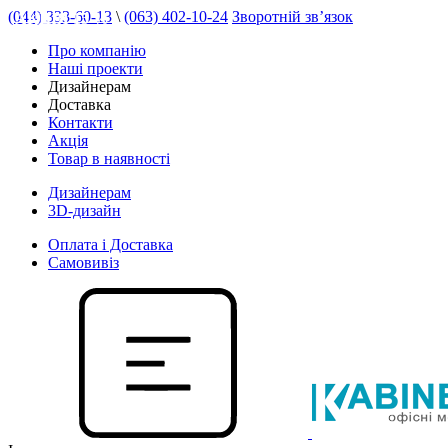
(044) 333-60-13
\
(063) 402-10-24
Зворотній зв’язок
АКЦІЯ 15 %
Про компанію
Наші проекти
Дизайнерам
Доставка
Контакти
Акція
Товар в наявності
Дизайнерам
3D-дизайн
Оплата і Доставка
Самовивіз