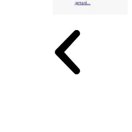
деталі...
и для офісу
ік (МДФ)
Серія Альянс
Серія Класік (МДФ)
неджер
Еко Серія Co_d ТОП
Серія Моріон (МДФ + HPL)