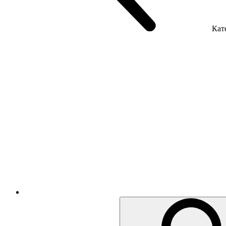
Кате
Крісла керівника
Крісла з сіткою
Крісла персоналу
Офісні стільці
Акустика приміщення
Металеві меблі
Металеві тумби