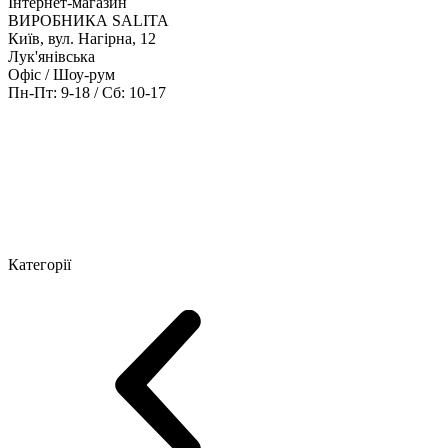
Інтернет-магазин
ВИРОБНИКА SALITA
Київ, вул. Нагірна, 12
Лук'янівська
Офіс / Шоу-рум
Пн-Пт: 9-18 / Сб: 10-17
Кабінети керівника
Офісні столи
Меблі для персоналу
Конференц
Категорії
Шоу-рум меблів
Серія Рейс (ЛДСП+скло)
Серія Урбан (МДФ + 
Серія Еволюшен (МДФ/ДСП)
Серія Тріумф (ДСП)
Серія Гранд 