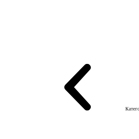
рифінгом
Шпоновані столи LUX
На дерев'яних ніжках
Столи з ек
Серія Promo Т
Серія Promo Q
Серія Promo R
Promo Топ Менеджер 
т
Серія Економ
Катего