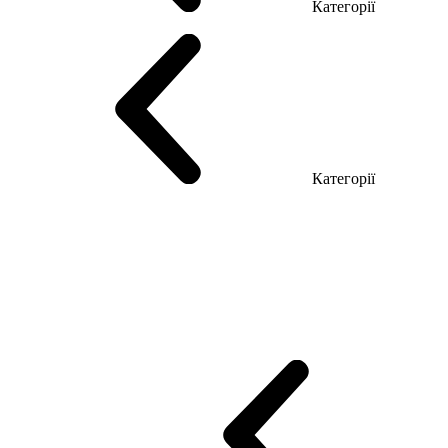
Категорії
Столи керівника
Комп'ютерні столи
Столи Open space
Столи з б
Категорії
Еко Серія Co_d
Серія Промо Етно (Новинка!)
Серія Promo NEW
Промо Топ Менеджер R
Столи для Open space
Офісні Столи Лоф
Reception
Simple