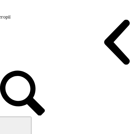
горії
Конференц крісла
Геймерські крісла