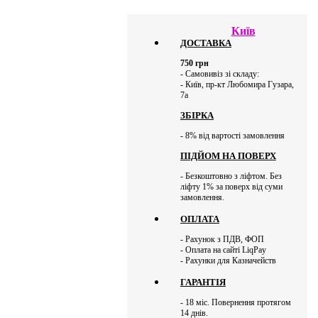
Київ
ДОСТАВКА
750
грн
- Самовивіз зі складу:
- Київ, пр-кт Любомира Гузара,
7а
ЗБІРКА
- 8% від вартості замовлення
ПІДЙОМ НА ПОВЕРХ
- Безкоштовно з ліфтом. Без
ліфту 1% за поверх від суми
замовлення.
ОПЛАТА
- Рахунок з ПДВ, ФОП
- Оплата на сайті LiqPay
- Рахунки для Казначейств
ГАРАНТІЯ
- 18 міс. Повернення протягом
14 днів.