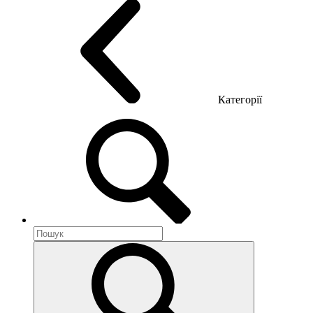
Категорії
Акустика приміщення
Металеві меблі
Металеві тумби