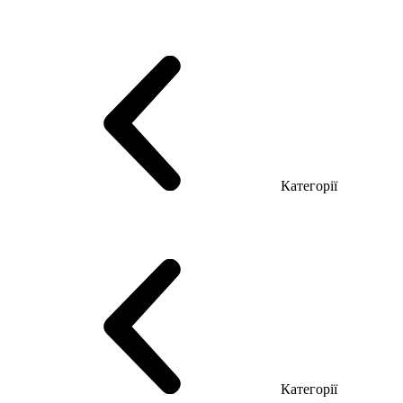
Серія Тріумф (ДСП)
Серія Гранд (МДФ)
Серія Гранд (ДСП)
Серія Софт (МДФ)
Серія Промо ТОП Менеджер
Еко Серія Co_d ТОП
Серія Моріон (МДФ + HPL)
Категорії
Столи керівника
Комп'ютерні столи
Столи Open space
Столи з брифінгом
Шпоновані столи LUX
На дерев'яних ніжках
Столи з еклектричним регулюванням висоти
Скляні столи
Категорії