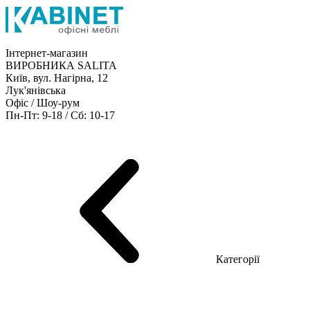
Інтернет-магазин
ВИРОБНИКА SALITA
Київ, вул. Нагірна, 12
Лук'янівська
Офіс / Шоу-рум
Пн-Пт: 9-18 / Сб: 10-17
Кабінети керівника
Офісні столи
Меблі для персоналу
Конференц столи
Рецепція
Офісні шафи
Крісла
Дивани
Металеві стелажі
Товари для офісу
Категорії
Шоу-рум меблів
Серія Рейс (ЛДСП+скло)
Серія Урбан (МДФ + HPL)
Серія Урбан Люкс (шпон)
Cерія Рейс Люкс (шпон)
Серія Статік (МДФ)
Серія Альянс
Серія Класік (МДФ)
Серія Еволюшен (МДФ/ДСП)