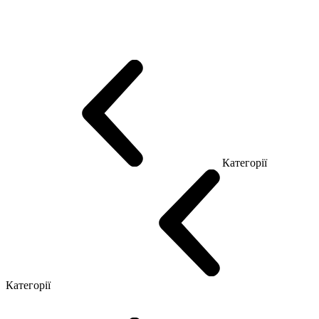
Еко Серія Co_d
Серія Промо Етно (Новинка!)
Серія Promo NEW
Серія Promo Т
Серія Promo Q
Серія Promo R
Promo Топ Менеджер (ЛДСП)
Промо Топ Менеджер T
Промо Топ Менеджер Q
Промо Топ Менеджер R
Столи для Open space
Офісні Столи Лофт
Серія Економ
Категорії
Reception
Simple
Категорії
Крісла керівника
Крісла з сіткою
Крісла персоналу
Офісні стільці
Конференц крісла
Геймерські крісла