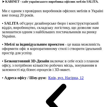
➤
KABINET
- сайт українського виробника офісних меблів SALITA.
Ми є одним з провідних виробників офісних меблів в Україні
вже понад 20 років.
•
SALITA
об'єднує дизайнерське бюро і конструкторський
відділ, виробництво, складську логістику, що дозволяє нам
залишатися одним з найбільших постачальників на ринку
України.
•
Меблі за індивідуальним проектом
- це ваша можливість
оформити офіс в корпоративному стилі і створити ідеальний
простір для успіху.
•
Безкоштовний 3D-Дизайн
включає в себе ескіз з планом
офісу, з потрібною кількістю робочих місць, зонуванням в
залежності від бізнес-процесів і 3D-макет.
•
Адреса офісу / Шоу-рум:
Київ, вул. Нагірна, 12