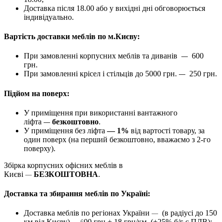
Доставка після 18.00 або у вихідні дні обговорюється
індивідуально.
Вартість доставки меблів по м.Києву:
При замовленні корпусних меблів та диванів
600
—
грн.
При замовленні крісел і стільців до 5000 грн.
250 грн.
—
Підйом на поверх:
У приміщення при використанні вантажного
ліфта
безкоштовно
.
—
У приміщення без ліфта
— 1%
від вартості товару, за
один поверх (на перший безкоштовно, вважаємо з 2-го
поверху).
Збірка корпусних офісних меблів в
Києві
БЕЗКОШТОВНА
.
—
Доставка та збирання меблів по Україні:
Доставка меблів по регіонах України
(в радіусі до 150
—
км від Києву)
00 грн + 18 грн/км. (+25% б/г с ПДВ);