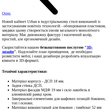
Опис
Новий кабінет Urban в індустріальному стилі виконаний із
застосуванням новітніх технологій - облицювання пластиком,
завдяки цьому створюється ілюзія загального монолітного
матеріалу. Має дивовижну фактуру і насичений колір,
простий, але ергономічний дизайн.
Скористайтеся нашою
безкоштовною послугою "
3D-
дизайн
"
. Надсилайте план приміщення, де необхідно
розмістити меблі, і наші дизайнери розроблять візуалізацію
кімнати в 3D-форматі.
Технічні характеристики:
Матеріал корпусу - ДСП 18 мм.
Задня стінка ДСП.
Матеріал фасадів МДФ 19 мм і скло лакобель в
алюмінієвій рамці хром.
Завершальні елементами для шафових позицій боковин,
топ і основи.
Матеріал використаний для боковин - тамбурат 52 мм