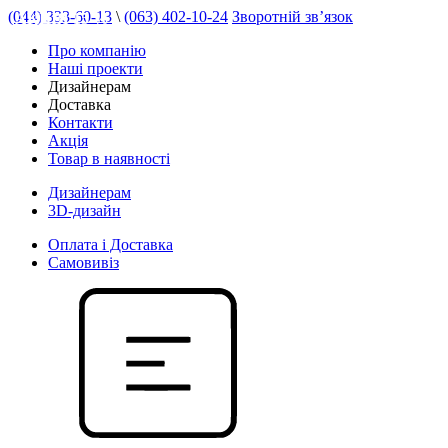
(044) 333-60-13
\
(063) 402-10-24
Зворотній зв’язок
АКЦІЯ 15 %
Про компанію
Наші проекти
Дизайнерам
Доставка
Контакти
Акція
Товар в наявності
Дизайнерам
3D-дизайн
Оплата і Доставка
Самовивіз