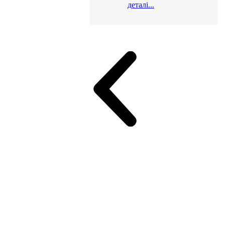
деталі...
и для офісу
ік (МДФ)
Серія Альянс
Серія Класік (МДФ)
неджер
Еко Серія Co_d ТОП
Серія Моріон (МДФ + HPL)