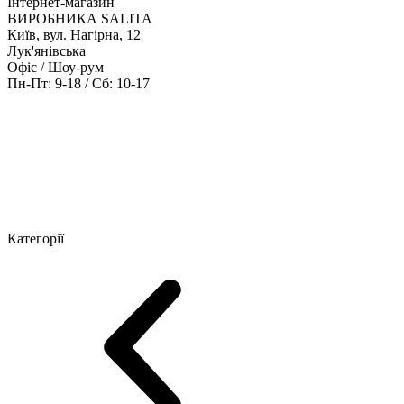
Інтернет-магазин
ВИРОБНИКА SALITA
Київ, вул. Нагірна, 12
Лук'янівська
Офіс / Шоу-рум
Пн-Пт: 9-18 / Сб: 10-17
Кабінети керівника
Офісні столи
Меблі для персоналу
Конференц
Категорії
Шоу-рум меблів
Серія Рейс (ЛДСП+скло)
Серія Урбан (МДФ + 
Серія Еволюшен (МДФ/ДСП)
Серія Тріумф (ДСП)
Серія Гранд 