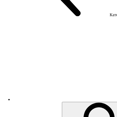
Кате
Крісла керівника
Крісла з сіткою
Крісла персоналу
Офісні стільці
Акустика приміщення
Металеві меблі
Металеві тумби