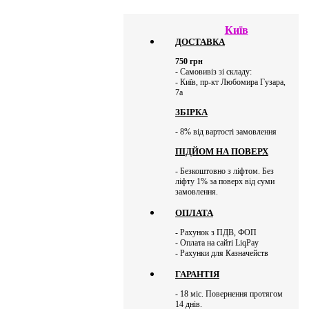
Київ
ДОСТАВКА
750
грн
- Самовивіз зі складу:
- Київ, пр-кт Любомира Гузара,
7а
ЗБІРКА
- 8% від вартості замовлення
ПІДЙОМ НА ПОВЕРХ
- Безкоштовно з ліфтом. Без
ліфту 1% за поверх від суми
замовлення.
ОПЛАТА
- Рахунок з ПДВ, ФОП
- Оплата на сайті LiqPay
- Рахунки для Казначейств
ГАРАНТІЯ
- 18 міс. Повернення протягом
14 днів.