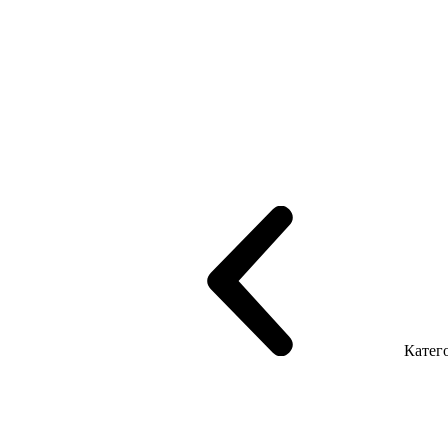
рифінгом
Шпоновані столи LUX
На дерев'яних ніжках
Столи з ек
Серія Promo Т
Серія Promo Q
Серія Promo R
Promo Топ Менеджер 
т
Серія Економ
Катего