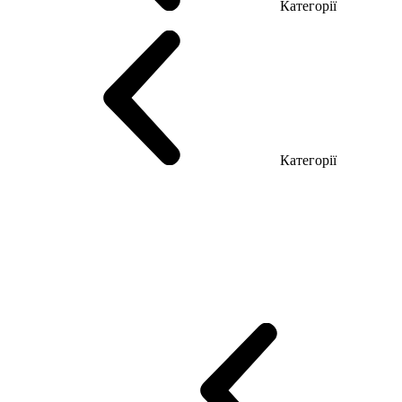
Категорії
Столи керівника
Комп'ютерні столи
Столи Open space
Столи з б
Категорії
Еко Серія Co_d
Серія Промо Етно (Новинка!)
Серія Promo NEW
Промо Топ Менеджер R
Столи для Open space
Офісні Столи Лоф
Reception
Simple