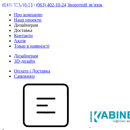
(044) 333-60-13
\
(063) 402-10-24
Зворотній зв’язок
АКЦІЯ 15 %
Про компанію
Наші проекти
Дизайнерам
Доставка
Контакти
Акція
Товар в наявності
Дизайнерам
3D-дизайн
Оплата і Доставка
Самовивіз