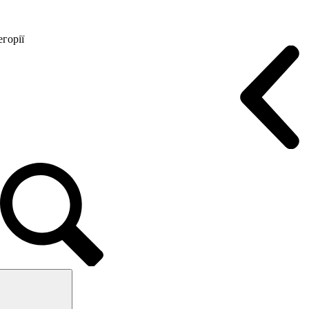
горії
Конференц крісла
Геймерські крісла