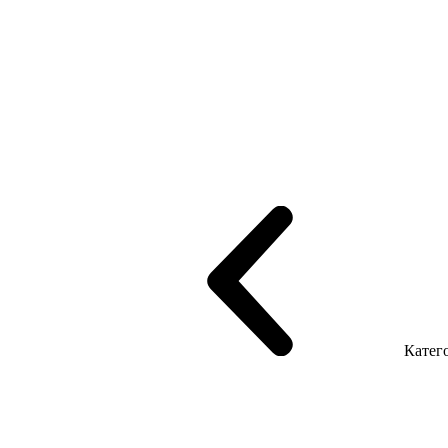
рифінгом
Шпоновані столи LUX
На дерев'яних ніжках
Столи з ек
Серія Promo Т
Серія Promo Q
Серія Promo R
Promo Топ Менеджер 
т
Серія Економ
Катего