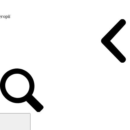
горії
Конференц крісла
Геймерські крісла