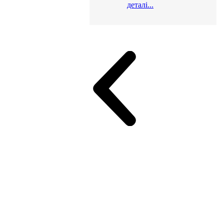
деталі...
и для офісу
ік (МДФ)
Серія Альянс
Серія Класік (МДФ)
неджер
Еко Серія Co_d ТОП
Серія Моріон (МДФ + HPL)