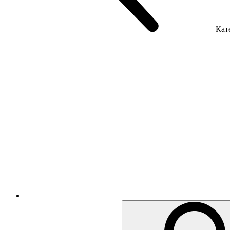
Кате
Крісла керівника
Крісла з сіткою
Крісла персоналу
Офісні стільці
Акустика приміщення
Металеві меблі
Металеві тумби