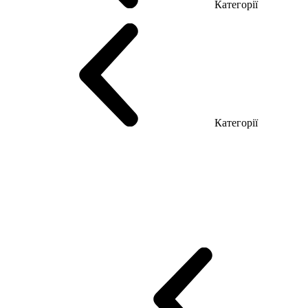
Категорії
Столи керівника
Комп'ютерні столи
Столи Open space
Столи з б
Категорії
Еко Серія Co_d
Серія Промо Етно (Новинка!)
Серія Promo NEW
Промо Топ Менеджер R
Столи для Open space
Офісні Столи Лоф
Reception
Simple