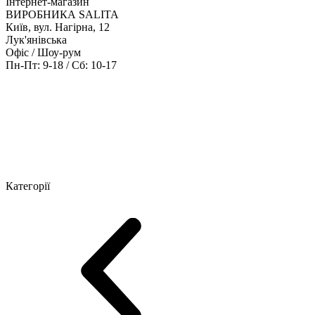
Інтернет-магазин
ВИРОБНИКА SALITA
Київ, вул. Нагірна, 12
Лук'янівська
Офіс / Шоу-рум
Пн-Пт: 9-18 / Сб: 10-17
Кабінети керівника
Офісні столи
Меблі для персоналу
Конференц
Категорії
Шоу-рум меблів
Серія Рейс (ЛДСП+скло)
Серія Урбан (МДФ + 
Серія Еволюшен (МДФ/ДСП)
Серія Тріумф (ДСП)
Серія Гранд 