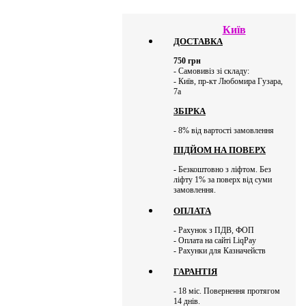
Київ
ДОСТАВКА
750
грн
- Самовивіз зі складу:
- Київ, пр-кт Любомира Гузара,
7а
ЗБІРКА
- 8% від вартості замовлення
ПІДЙОМ НА ПОВЕРХ
- Безкоштовно з ліфтом. Без
ліфту 1% за поверх від суми
замовлення.
ОПЛАТА
- Рахунок з ПДВ, ФОП
- Оплата на сайті LiqPay
- Рахунки для Казначейств
ГАРАНТІЯ
- 18 міс. Повернення протягом
14 днів.