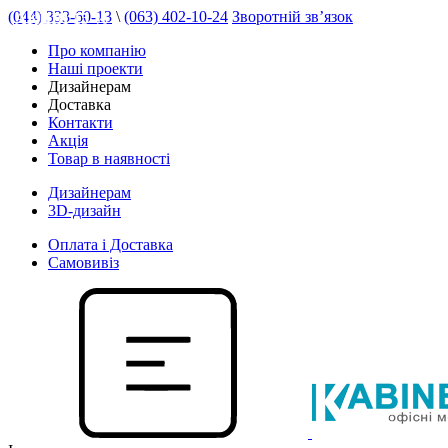
(044) 333-60-13
\
(063) 402-10-24
Зворотній зв’язок
АКЦІЯ 15 %
Про компанію
Наші проекти
Дизайнерам
Доставка
Контакти
Акція
Товар в наявності
Дизайнерам
3D-дизайн
Оплата і Доставка
Самовивіз