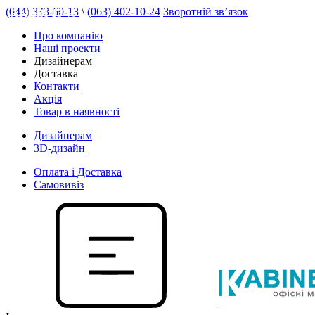
(044) 333-60-13
\
(063) 402-10-24
Зворотній зв’язок
АКЦІЯ 15 %
Про компанію
Наші проекти
Дизайнерам
Доставка
Контакти
Акція
Товар в наявності
Дизайнерам
3D-дизайн
Оплата і Доставка
Самовивіз