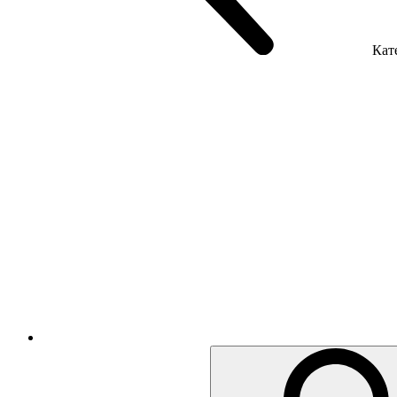
Кате
Крісла керівника
Крісла з сіткою
Крісла персоналу
Офісні стільці
Акустика приміщення
Металеві меблі
Металеві тумби