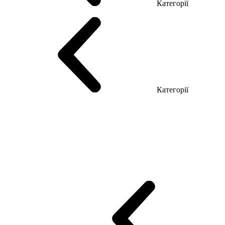
Категорії
Столи керівника
Комп'ютерні столи
Столи Open space
Столи з б
Категорії
Еко Серія Co_d
Серія Промо Етно (Новинка!)
Серія Promo NEW
Промо Топ Менеджер R
Столи для Open space
Офісні Столи Лоф
Reception
Simple