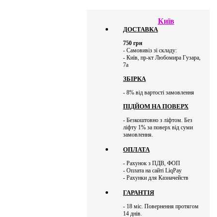
Київ
ДОСТАВКА
750
грн
- Самовивіз зі складу:
- Київ, пр-кт Любомира Гузара,
7а
ЗБІРКА
- 8% від вартості замовлення
ПІДЙОМ НА ПОВЕРХ
- Безкоштовно з ліфтом. Без
ліфту 1% за поверх від суми
замовлення.
ОПЛАТА
- Рахунок з ПДВ, ФОП
- Оплата на сайті LiqPay
- Рахунки для Казначейств
ГАРАНТІЯ
- 18 міс. Повернення протягом
14 днів.