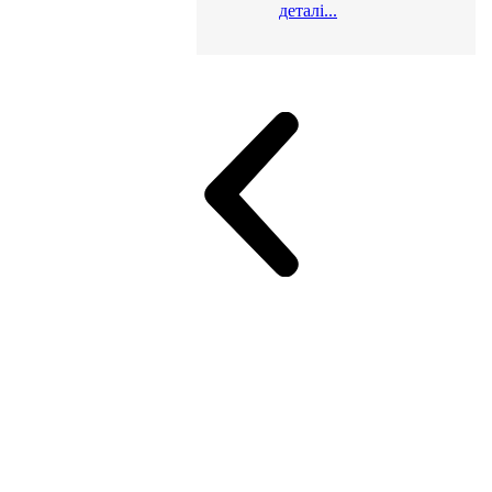
деталі...
и для офісу
ік (МДФ)
Серія Альянс
Серія Класік (МДФ)
неджер
Еко Серія Co_d ТОП
Серія Моріон (МДФ + HPL)