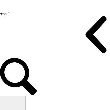
горії
Конференц крісла
Геймерські крісла