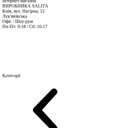
Інтернет-магазин
ВИРОБНИКА SALITA
Київ, вул. Нагірна, 12
Лук'янівська
Офіс / Шоу-рум
Пн-Пт: 9-18 / Сб: 10-17
Кабінети керівника
Офісні столи
Меблі для персоналу
Конференц
Категорії
Шоу-рум меблів
Серія Рейс (ЛДСП+скло)
Серія Урбан (МДФ + 
Серія Еволюшен (МДФ/ДСП)
Серія Тріумф (ДСП)
Серія Гранд 