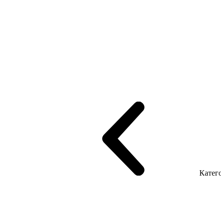
рифінгом
Шпоновані столи LUX
На дерев'яних ніжках
Столи з ек
Серія Promo Т
Серія Promo Q
Серія Promo R
Promo Топ Менеджер 
т
Серія Економ
Катего