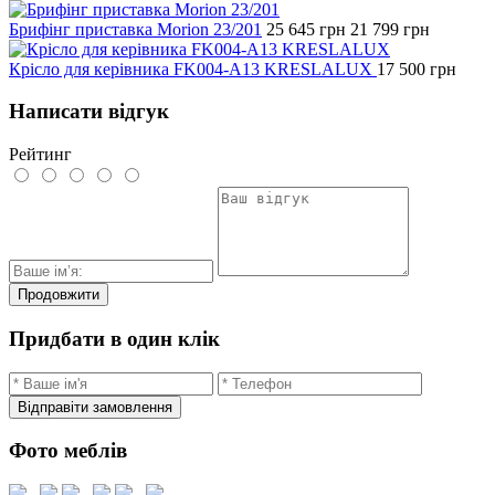
Брифінг приставка Morion 23/201
25 645
грн
21 799
грн
Крісло для керівника FK004-A13 KRESLALUX
17 500
грн
Написати відгук
Рейтинг
Продовжити
Придбати в один клік
Відправіти замовлення
Фото меблів