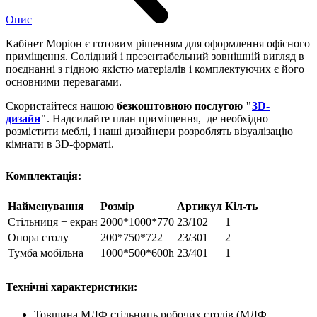
Опис
Кабінет Моріон є готовим рішенням для оформлення офісного
приміщення. Солідний і презентабельний зовнішній вигляд в
поєднанні з гідною якістю матеріалів і комплектуючих є його
основними перевагами.
Скористайтеся нашою
безкоштовною послугою "
3D-
дизайн
"
. Надсилайте план приміщення, де необхідно
розмістити меблі, і наші дизайнери розроблять візуалізацію
кімнати в 3D-форматі.
Комплектація:
Найменування
Розмір
Артикул
Кіл-ть
Стільниця + екран
2000*1000*770
23/102
1
Опора столу
200*750*722
23/301
2
Тумба мобільна
1000*500*600h
23/401
1
Технічні характеристики:
Товщина МДФ стільниць робочих столів (МДФ