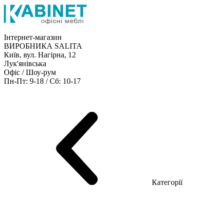
Інтернет-магазин
ВИРОБНИКА SALITA
Київ, вул. Нагірна, 12
Лук'янівська
Офіс / Шоу-рум
Пн-Пт: 9-18 / Сб: 10-17
Кабінети керівника
Офісні столи
Меблі для персоналу
Конференц столи
Рецепція
Офісні шафи
Крісла
Дивани
Металеві стелажі
Товари для офісу
Категорії
Шоу-рум меблів
Серія Рейс (ЛДСП+скло)
Серія Урбан (МДФ + HPL)
Серія Урбан Люкс (шпон)
Cерія Рейс Люкс (шпон)
Серія Статік (МДФ)
Серія Альянс
Серія Класік (МДФ)
Серія Еволюшен (МДФ/ДСП)