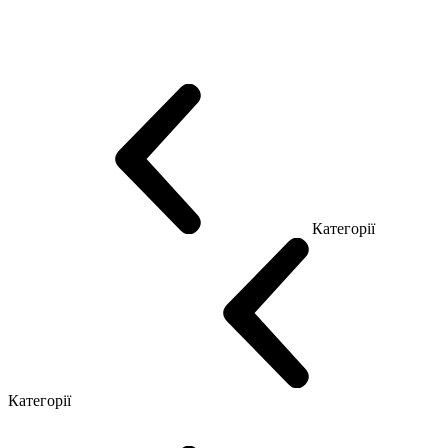
Еко Серія Co_d
Серія Промо Етно (Новинка!)
Серія Promo NEW
Серія Promo Т
Серія Promo Q
Серія Promo R
Promo Топ Менеджер (ЛДСП)
Промо Топ Менеджер T
Промо Топ Менеджер Q
Промо Топ Менеджер R
Столи для Open space
Офісні Столи Лофт
Серія Економ
Категорії
Reception
Simple
Категорії
Крісла керівника
Крісла з сіткою
Крісла персоналу
Офісні стільці
Конференц крісла
Геймерські крісла