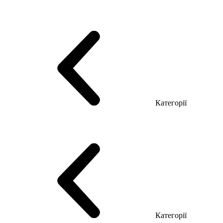
Серія Тріумф (ДСП)
Серія Гранд (МДФ)
Серія Гранд (ДСП)
Серія Софт (МДФ)
Серія Промо ТОП Менеджер
Еко Серія Co_d ТОП
Серія Моріон (МДФ + HPL)
Категорії
Столи керівника
Комп'ютерні столи
Столи Open space
Столи з брифінгом
Шпоновані столи LUX
На дерев'яних ніжках
Столи з еклектричним регулюванням висоти
Скляні столи
Категорії