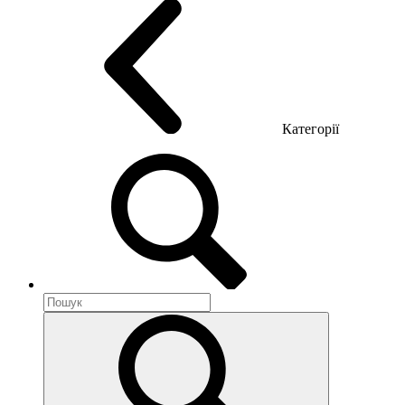
Категорії
Акустика приміщення
Металеві меблі
Металеві тумби