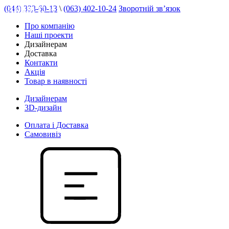
(044) 333-60-13
\
(063) 402-10-24
Зворотній зв’язок
АКЦІЯ 15 %
Про компанію
Наші проекти
Дизайнерам
Доставка
Контакти
Акція
Товар в наявності
Дизайнерам
3D-дизайн
Оплата і Доставка
Самовивіз