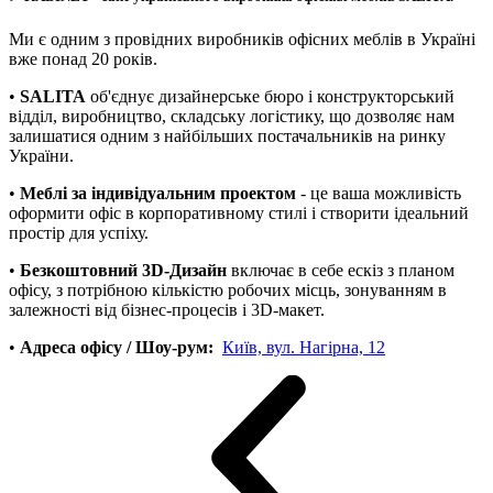
Ми є одним з провідних виробників офісних меблів в Україні
вже понад 20 років.
•
SALITA
об'єднує дизайнерське бюро і конструкторський
відділ, виробництво, складську логістику, що дозволяє нам
залишатися одним з найбільших постачальників на ринку
України.
•
Меблі за індивідуальним проектом
- це ваша можливість
оформити офіс в корпоративному стилі і створити ідеальний
простір для успіху.
•
Безкоштовний 3D-Дизайн
включає в себе ескіз з планом
офісу, з потрібною кількістю робочих місць, зонуванням в
залежності від бізнес-процесів і 3D-макет.
•
Адреса офісу / Шоу-рум:
Київ, вул. Нагірна, 12