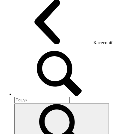
Категорії
Акустика приміщення
Металеві меблі
Металеві тумби