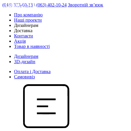
(044) 333-60-13
\
(063) 402-10-24
Зворотній зв’язок
АКЦІЯ 20 %
Про компанію
Наші проекти
Дизайнерам
Доставка
Контакти
Акція
Товар в наявності
Дизайнерам
3D-дизайн
Оплата і Доставка
Самовивіз