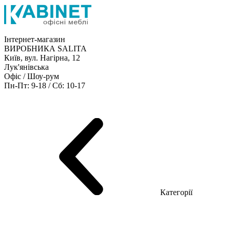
Інтернет-магазин
ВИРОБНИКА SALITA
Київ, вул. Нагірна, 12
Лук'янівська
Офіс / Шоу-рум
Пн-Пт: 9-18 / Сб: 10-17
Кабінети керівника
Офісні столи
Меблі для персоналу
Конференц столи
Рецепція
Офісні шафи
Крісла
Дивани
Металеві стелажі
Товари для офісу
Категорії
Шоу-рум меблів
Серія Рейс (ЛДСП+скло)
Серія Урбан (МДФ + HPL)
Серія Урбан Люкс (шпон)
Cерія Рейс Люкс (шпон)
Серія Статік (МДФ)
Серія Альянс
Серія Класік (МДФ)
Серія Еволюшен (МДФ/ДСП)