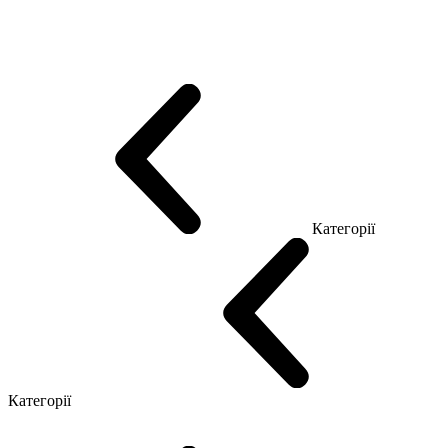
Еко Серія Co_d
Серія Промо Етно (Новинка!)
Серія Promo NEW
Серія Promo Т
Серія Promo Q
Серія Promo R
Promo Топ Менеджер (ЛДСП)
Промо Топ Менеджер T
Промо Топ Менеджер Q
Промо Топ Менеджер R
Столи для Open space
Офісні Столи Лофт
Серія Економ
Категорії
Reception
Simple
Категорії
Крісла керівника
Крісла з сіткою
Крісла персоналу
Офісні стільці
Конференц крісла
Геймерські крісла