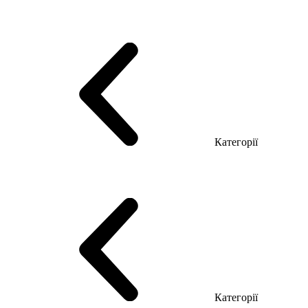
Серія Тріумф (ДСП)
Серія Гранд (МДФ)
Серія Гранд (ДСП)
Серія Софт (МДФ)
Серія Промо ТОП Менеджер
Еко Серія Co_d ТОП
Серія Моріон (МДФ + HPL)
Категорії
Столи керівника
Комп'ютерні столи
Столи Open space
Столи з брифінгом
Шпоновані столи LUX
На дерев'яних ніжках
Столи з еклектричним регулюванням висоти
Скляні столи
Категорії