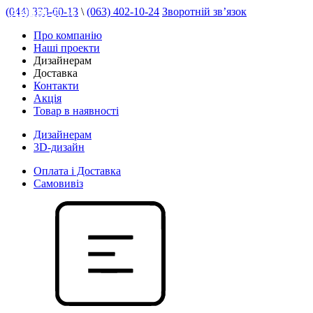
(044) 333-60-13
\
(063) 402-10-24
Зворотній зв’язок
АКЦІЯ 20 %
Про компанію
Наші проекти
Дизайнерам
Доставка
Контакти
Акція
Товар в наявності
Дизайнерам
3D-дизайн
Оплата і Доставка
Самовивіз