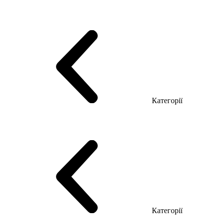
Серія Тріумф (ДСП)
Серія Гранд (МДФ)
Серія Гранд (ДСП)
Серія Софт (МДФ)
Серія Промо ТОП Менеджер
Еко Серія Co_d ТОП
Серія Моріон (МДФ + HPL)
Категорії
Столи керівника
Комп'ютерні столи
Столи Open space
Столи з брифінгом
Шпоновані столи LUX
На дерев'яних ніжках
Столи з еклектричним регулюванням висоти
Скляні столи
Категорії