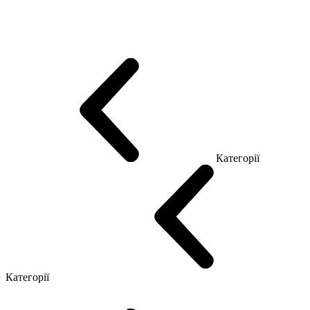
Еко Серія Co_d
Серія Промо Етно (Новинка!)
Серія Promo NEW
Серія Promo Т
Серія Promo Q
Серія Promo R
Promo Топ Менеджер (ЛДСП)
Промо Топ Менеджер T
Промо Топ Менеджер Q
Промо Топ Менеджер R
Столи для Open space
Офісні Столи Лофт
Серія Економ
Категорії
Reception
Simple
Категорії
Крісла керівника
Крісла з сіткою
Крісла персоналу
Офісні стільці
Конференц крісла
Геймерські крісла