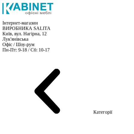
Інтернет-магазин
ВИРОБНИКА SALITA
Київ, вул. Нагірна, 12
Лук'янівська
Офіс / Шоу-рум
Пн-Пт: 9-18 / Сб: 10-17
Кабінети керівника
Офісні столи
Меблі для персоналу
Конференц столи
Рецепція
Офісні шафи
Крісла
Дивани
Металеві стелажі
Товари для офісу
Категорії
Шоу-рум меблів
Серія Рейс (ЛДСП+скло)
Серія Урбан (МДФ + HPL)
Серія Урбан Люкс (шпон)
Cерія Рейс Люкс (шпон)
Серія Статік (МДФ)
Серія Альянс
Серія Класік (МДФ)
Серія Еволюшен (МДФ/ДСП)