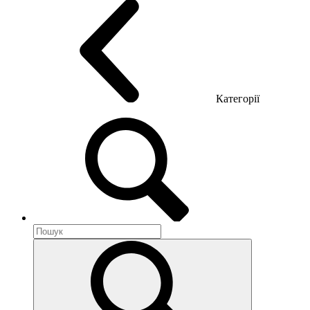
Категорії
Акустика приміщення
Металеві меблі
Металеві тумби