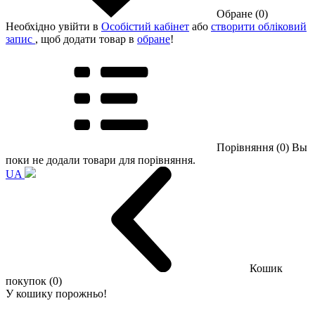
Обране (0)
Необхідно увійти в
Особістий кабінет
або
створити обліковий
запис
, щоб додати товар в
обране
!
Порівняння (0)
Вы
поки не додали товари для порівняння.
UA
Кошик
покупок (0)
У кошику порожньо!