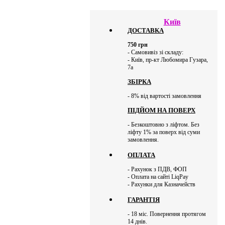
Київ
ДОСТАВКА
750
грн
- Самовивіз зі складу:
- Київ, пр-кт Любомира Гузара,
7а
ЗБІРКА
- 8% від вартості замовлення
ПІДЙОМ НА ПОВЕРХ
- Безкоштовно з ліфтом. Без
ліфту 1% за поверх від суми
замовлення.
ОПЛАТА
- Рахунок з ПДВ, ФОП
- Оплата на сайті LiqPay
- Рахунки для Казначейств
ГАРАНТІЯ
- 18 міс. Повернення протягом
14 днів.