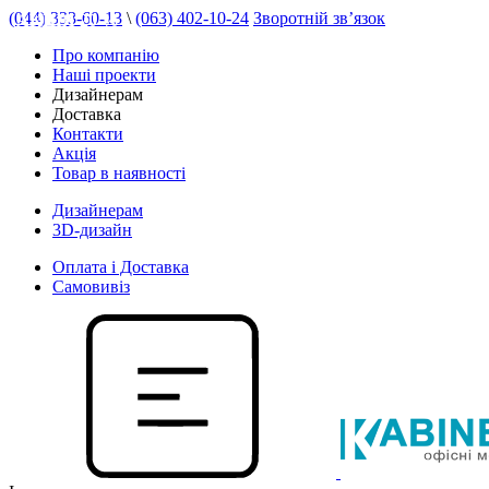
(044) 333-60-13
\
(063) 402-10-24
Зворотній зв’язок
АКЦІЯ 20 %
Про компанію
Наші проекти
Дизайнерам
Доставка
Контакти
Акція
Товар в наявності
Дизайнерам
3D-дизайн
Оплата і Доставка
Самовивіз