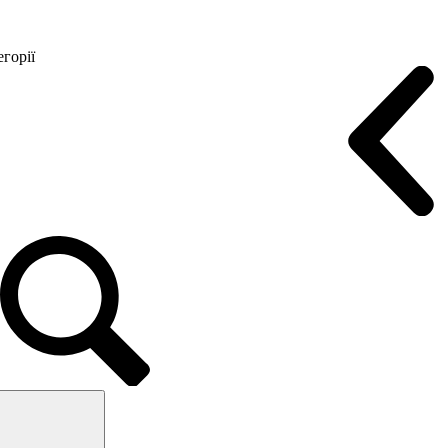
горії
Конференц крісла
Геймерські крісла