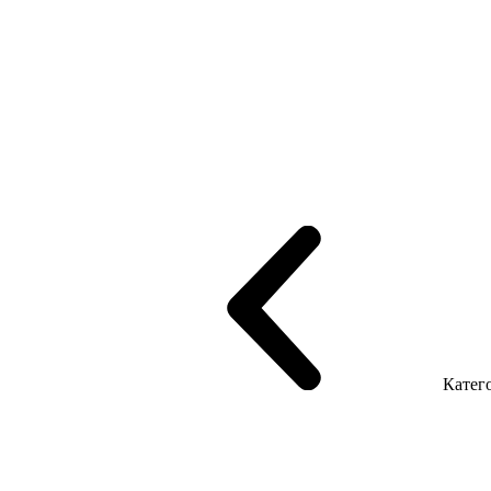
рифінгом
Шпоновані столи LUX
На дерев'яних ніжках
Столи з ек
Серія Promo Т
Серія Promo Q
Серія Promo R
Promo Топ Менеджер 
т
Серія Економ
Катего