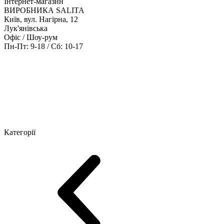
Інтернет-магазин
ВИРОБНИКА SALITA
Київ, вул. Нагірна, 12
Лук'янівська
Офіс / Шоу-рум
Пн-Пт: 9-18 / Сб: 10-17
Кабінети керівника
Офісні столи
Меблі для персоналу
Конференц
Категорії
Шоу-рум меблів
Серія Рейс (ЛДСП+скло)
Серія Урбан (МДФ + 
Серія Еволюшен (МДФ/ДСП)
Серія Тріумф (ДСП)
Серія Гранд 