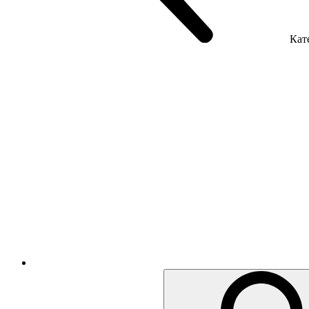
Кате
Крісла керівника
Крісла з сіткою
Крісла персоналу
Офісні стільці
Акустика приміщення
Металеві меблі
Металеві тумби