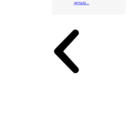
деталі...
и для офісу
ік (МДФ)
Серія Альянс
Серія Класік (МДФ)
неджер
Еко Серія Co_d ТОП
Серія Моріон (МДФ + HPL)