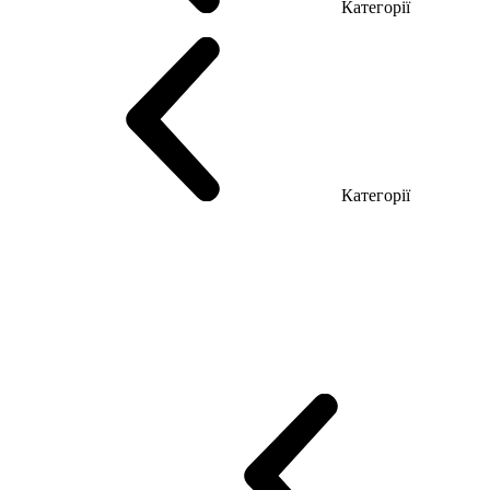
Категорії
Столи керівника
Комп'ютерні столи
Столи Open space
Столи з б
Категорії
Еко Серія Co_d
Серія Промо Етно (Новинка!)
Серія Promo NEW
Промо Топ Менеджер R
Столи для Open space
Офісні Столи Лоф
Reception
Simple