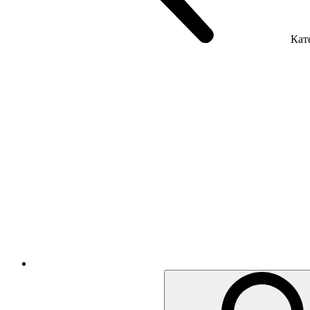
Кате
Крісла керівника
Крісла з сіткою
Крісла персоналу
Офісні стільці
Акустика приміщення
Металеві меблі
Металеві тумби