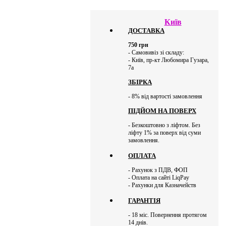
Київ
ДОСТАВКА
750
грн
- Самовивіз зі складу:
- Київ, пр-кт Любомира Гузара,
7а
ЗБІРКА
- 8% від вартості замовлення
ПІДЙОМ НА ПОВЕРХ
- Безкоштовно з ліфтом. Без
ліфту 1% за поверх від суми
замовлення.
ОПЛАТА
- Рахунок з ПДВ, ФОП
- Оплата на сайті LiqPay
- Рахунки для Казначейств
ГАРАНТІЯ
- 18 міс. Повернення протягом
14 днів.