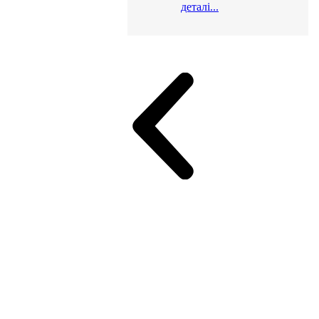
деталі...
и для офісу
ік (МДФ)
Серія Альянс
Серія Класік (МДФ)
неджер
Еко Серія Co_d ТОП
Серія Моріон (МДФ + HPL)