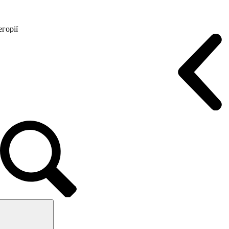
горії
Конференц крісла
Геймерські крісла