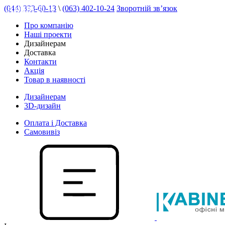
(044) 333-60-13
\
(063) 402-10-24
Зворотній зв’язок
АКЦІЯ 20 %
Про компанію
Наші проекти
Дизайнерам
Доставка
Контакти
Акція
Товар в наявності
Дизайнерам
3D-дизайн
Оплата і Доставка
Самовивіз