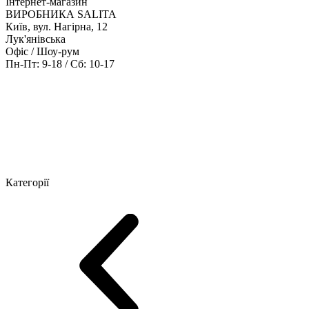
Інтернет-магазин
ВИРОБНИКА SALITA
Київ, вул. Нагірна, 12
Лук'янівська
Офіс / Шоу-рум
Пн-Пт: 9-18 / Сб: 10-17
Кабінети керівника
Офісні столи
Меблі для персоналу
Конференц
Категорії
Шоу-рум меблів
Серія Рейс (ЛДСП+скло)
Серія Урбан (МДФ + 
Серія Еволюшен (МДФ/ДСП)
Серія Тріумф (ДСП)
Серія Гранд 