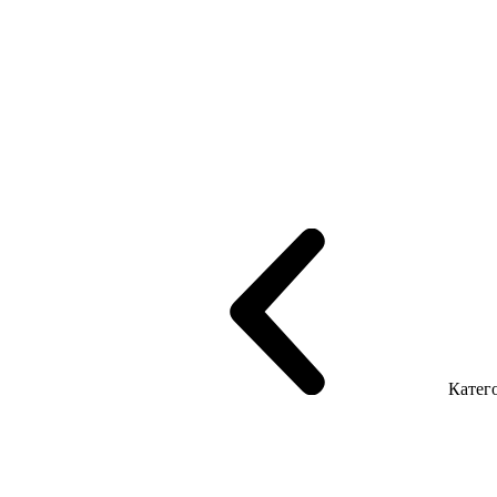
рифінгом
Шпоновані столи LUX
На дерев'яних ніжках
Столи з ек
Серія Promo Т
Серія Promo Q
Серія Promo R
Promo Топ Менеджер 
т
Серія Економ
Катего