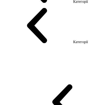
Категорії
Столи керівника
Комп'ютерні столи
Столи Open space
Столи з б
Категорії
Еко Серія Co_d
Серія Промо Етно (Новинка!)
Серія Promo NEW
Промо Топ Менеджер R
Столи для Open space
Офісні Столи Лоф
Reception
Simple