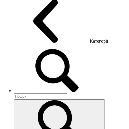
Категорії
Акустика приміщення
Металеві меблі
Металеві тумби