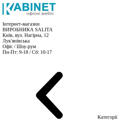
Інтернет-магазин
ВИРОБНИКА SALITA
Київ, вул. Нагірна, 12
Лук'янівська
Офіс / Шоу-рум
Пн-Пт: 9-18 / Сб: 10-17
Кабінети керівника
Офісні столи
Меблі для персоналу
Конференц столи
Рецепція
Офісні шафи
Крісла
Дивани
Металеві стелажі
Товари для офісу
Категорії
Шоу-рум меблів
Серія Рейс (ЛДСП+скло)
Серія Урбан (МДФ + HPL)
Серія Урбан Люкс (шпон)
Cерія Рейс Люкс (шпон)
Серія Статік (МДФ)
Серія Альянс
Серія Класік (МДФ)
Серія Еволюшен (МДФ/ДСП)