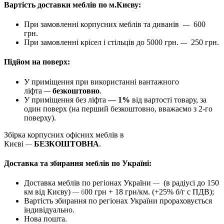
Вартість доставки меблів по м.Києву:
При замовленні корпусних меблів та диванів
600
—
грн.
При замовленні крісел і стільців до 5000 грн.
250 грн.
—
Підйом на поверх:
У приміщення при використанні вантажного
ліфта
безкоштовно
.
—
У приміщення без ліфта
— 1%
від вартості товару, за
один поверх (на перший безкоштовно, вважаємо з 2-го
поверху).
Збірка корпусних офісних меблів в
Києві
БЕЗКОШТОВНА
.
—
Доставка та збирання меблів по Україні:
Доставка меблів по регіонах України
(в радіусі до 150
—
км від Києву)
00 грн + 18 грн/км. (+25% б/г с ПДВ);
— 6
Вартість збирання по регіонах України прораховується
індивідуально.
Нова пошта.