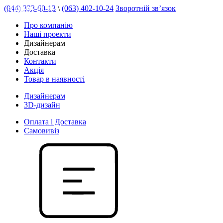
(044) 333-60-13
\
(063) 402-10-24
Зворотній зв’язок
АКЦІЯ 20 %
Про компанію
Наші проекти
Дизайнерам
Доставка
Контакти
Акція
Товар в наявності
Дизайнерам
3D-дизайн
Оплата і Доставка
Самовивіз