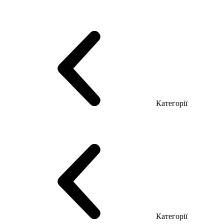
Серія Тріумф (ДСП)
Серія Гранд (МДФ)
Серія Гранд (ДСП)
Серія Софт (МДФ)
Серія Промо ТОП Менеджер
Еко Серія Co_d ТОП
Серія Моріон (МДФ + HPL)
Категорії
Столи керівника
Комп'ютерні столи
Столи Open space
Столи з брифінгом
Шпоновані столи LUX
На дерев'яних ніжках
Столи з еклектричним регулюванням висоти
Скляні столи
Категорії