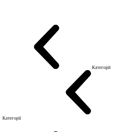
Еко Серія Co_d
Серія Промо Етно (Новинка!)
Серія Promo NEW
Серія Promo Т
Серія Promo Q
Серія Promo R
Promo Топ Менеджер (ЛДСП)
Промо Топ Менеджер T
Промо Топ Менеджер Q
Промо Топ Менеджер R
Столи для Open space
Офісні Столи Лофт
Серія Економ
Категорії
Reception
Simple
Категорії
Крісла керівника
Крісла з сіткою
Крісла персоналу
Офісні стільці
Конференц крісла
Геймерські крісла