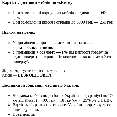
Вартість доставки меблів по м.Києву:
При замовленні корпусних меблів та диванів
600
—
грн.
При замовленні крісел і стільців до 5000 грн.
250 грн.
—
Підйом на поверх:
У приміщення при використанні вантажного
ліфта
безкоштовно
.
—
У приміщення без ліфта
— 1%
від вартості товару, за
один поверх (на перший безкоштовно, вважаємо з 2-го
поверху).
Збірка корпусних офісних меблів в
Києві
БЕЗКОШТОВНА
.
—
Доставка та збирання меблів по Україні:
Доставка меблів по регіонах України
(в радіусі до 150
—
км від Києву)
00 грн + 18 грн/км. (+25% б/г с ПДВ);
— 6
Вартість збирання по регіонах України прораховується
індивідуально.
Нова пошта.