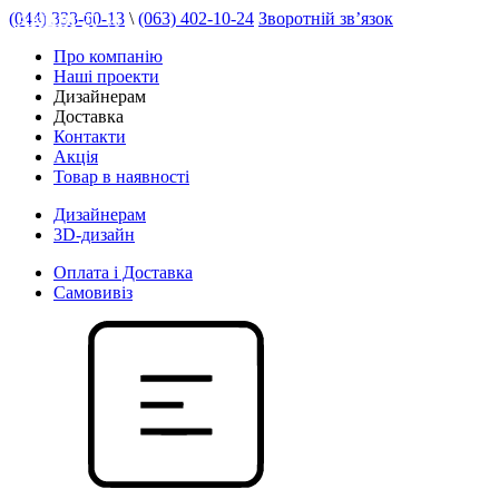
(044) 333-60-13
\
(063) 402-10-24
Зворотній зв’язок
АКЦІЯ 20 %
Про компанію
Наші проекти
Дизайнерам
Доставка
Контакти
Акція
Товар в наявності
Дизайнерам
3D-дизайн
Оплата і Доставка
Самовивіз