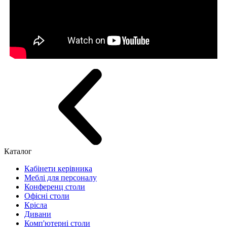
Каталог
Кабінети керівника
Меблі для персоналу
Конференц столи
Офісні столи
Крісла
Дивани
Комп'ютерні столи