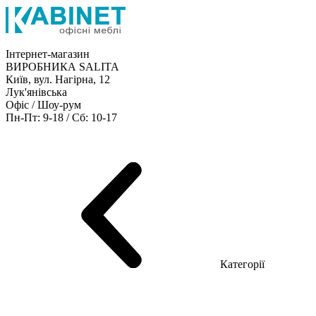
Інтернет-магазин
ВИРОБНИКА SALITA
Київ, вул. Нагірна, 12
Лук'янівська
Офіс / Шоу-рум
Пн-Пт: 9-18 / Сб: 10-17
Кабінети керівника
Офісні столи
Меблі для персоналу
Конференц столи
Рецепція
Офісні шафи
Крісла
Дивани
Металеві стелажі
Товари для офісу
Категорії
Шоу-рум меблів
Серія Рейс (ЛДСП+скло)
Серія Урбан (МДФ + HPL)
Серія Урбан Люкс (шпон)
Cерія Рейс Люкс (шпон)
Серія Статік (МДФ)
Серія Альянс
Серія Класік (МДФ)
Серія Еволюшен (МДФ/ДСП)