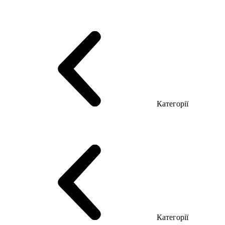
Серія Тріумф (ДСП)
Серія Гранд (МДФ)
Серія Гранд (ДСП)
Серія Софт (МДФ)
Серія Промо ТОП Менеджер
Еко Серія Co_d ТОП
Серія Моріон (МДФ + HPL)
Категорії
Столи керівника
Комп'ютерні столи
Столи Open space
Столи з брифінгом
Шпоновані столи LUX
На дерев'яних ніжках
Столи з еклектричним регулюванням висоти
Скляні столи
Категорії