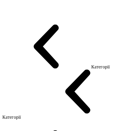
Еко Серія Co_d
Серія Промо Етно (Новинка!)
Серія Promo NEW
Серія Promo Т
Серія Promo Q
Серія Promo R
Promo Топ Менеджер (ЛДСП)
Промо Топ Менеджер T
Промо Топ Менеджер Q
Промо Топ Менеджер R
Столи для Open space
Офісні Столи Лофт
Серія Економ
Категорії
Reception
Simple
Категорії
Крісла керівника
Крісла з сіткою
Крісла персоналу
Офісні стільці
Конференц крісла
Геймерські крісла