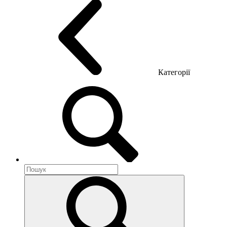
Категорії
Акустика приміщення
Металеві меблі
Металеві тумби