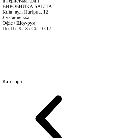
Інтернет-магазин
ВИРОБНИКА SALITA
Київ, вул. Нагірна, 12
Лук'янівська
Офіс / Шоу-рум
Пн-Пт: 9-18 / Сб: 10-17
Кабінети керівника
Офісні столи
Меблі для персоналу
Конференц
Категорії
Шоу-рум меблів
Серія Рейс (ЛДСП+скло)
Серія Урбан (МДФ + 
Серія Еволюшен (МДФ/ДСП)
Серія Тріумф (ДСП)
Серія Гранд 