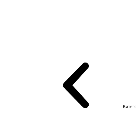
рифінгом
Шпоновані столи LUX
На дерев'яних ніжках
Столи з ек
Серія Promo Т
Серія Promo Q
Серія Promo R
Promo Топ Менеджер 
т
Серія Економ
Катего