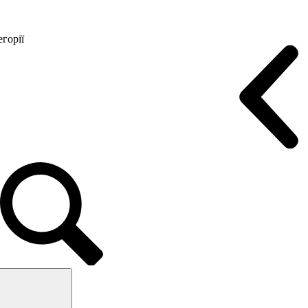
горії
Конференц крісла
Геймерські крісла