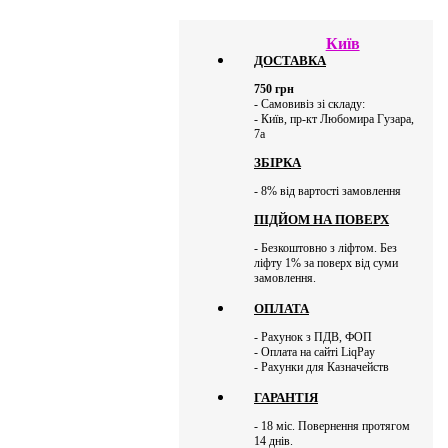
Київ
ДОСТАВКА
750
грн
- Самовивіз зі складу:
- Київ, пр-кт Любомира Гузара,
7а
ЗБІРКА
- 8% від вартості замовлення
ПІДЙОМ НА ПОВЕРХ
- Безкоштовно з ліфтом. Без
ліфту 1% за поверх від суми
замовлення.
ОПЛАТА
- Рахунок з ПДВ, ФОП
- Оплата на сайті LiqPay
- Рахунки для Казначейств
ГАРАНТІЯ
- 18 міс. Повернення протягом
14 днів.