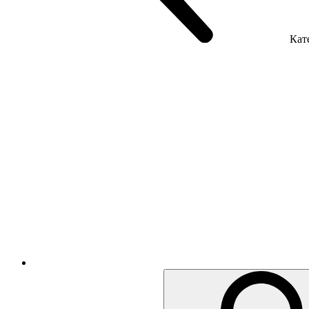
Кате
Крісла керівника
Крісла з сіткою
Крісла персоналу
Офісні стільці
Акустика приміщення
Металеві меблі
Металеві тумби