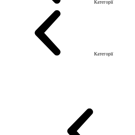
Категорії
Столи керівника
Комп'ютерні столи
Столи Open space
Столи з б
Категорії
Еко Серія Co_d
Серія Промо Етно (Новинка!)
Серія Promo NEW
Промо Топ Менеджер R
Столи для Open space
Офісні Столи Лоф
Reception
Simple