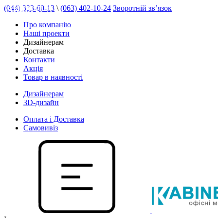
(044) 333-60-13
\
(063) 402-10-24
Зворотній зв’язок
АКЦІЯ 20 %
Про компанію
Наші проекти
Дизайнерам
Доставка
Контакти
Акція
Товар в наявності
Дизайнерам
3D-дизайн
Оплата і Доставка
Самовивіз