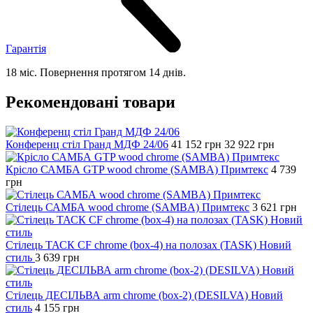
Гарантія
18 міс. Повернення протягом 14 днів.
Рекомендовані товари
Конференц стіл Гранд МДФ 24/06
41 152
грн
32 922
грн
Крісло САМБА GTP wood chrome (SAMBA) Примтекс
4 739
грн
Стілець САМБА wood chrome (SAMBA) Примтекс
3 621
грн
Стілець ТАСК CF chrome (box-4) на полозах (TASK) Новий
стиль
3 639
грн
Стілець ДЕСІЛЬВА arm chrome (box-2) (DESILVA) Новий
стиль
4 155
грн