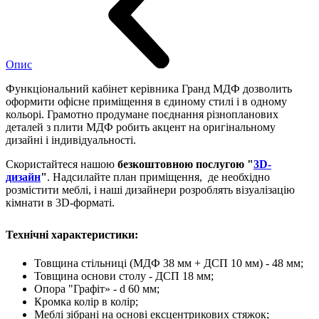
Опис
Функціональний кабінет керівника Гранд МДФ дозволить
оформити офісне приміщення в єдиному стилі і в одному
кольорі. Грамотно продумане поєднання різнопланових
деталей з плити МДФ робить акцент на оригінальному
дизайні і індивідуальності.
Скористайтеся нашою
безкоштовною послугою "
3D-
дизайн
"
. Надсилайте план приміщення, де необхідно
розмістити меблі, і наші дизайнери розроблять візуалізацію
кімнати в 3D-форматі.
Технічні характеристики:
Товщина стільниці (МДФ 38 мм + ДСП 10 мм) - 48 мм;
Товщина основи столу - ДСП 18 мм;
Опора "Графіт» - d 60 мм;
Кромка колір в колір;
Меблі зібрані на основі ексцентрикових стяжок;