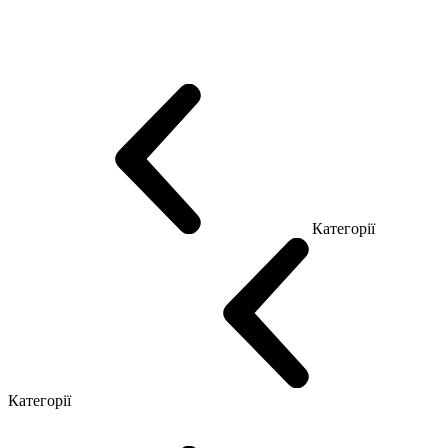
Еко Серія Co_d
Серія Промо Етно (Новинка!)
Серія Promo NEW
Серія Promo Т
Серія Promo Q
Серія Promo R
Promo Топ Менеджер (ЛДСП)
Промо Топ Менеджер T
Промо Топ Менеджер Q
Промо Топ Менеджер R
Столи для Open space
Офісні Столи Лофт
Серія Економ
Категорії
Reception
Simple
Категорії
Крісла керівника
Крісла з сіткою
Крісла персоналу
Офісні стільці
Конференц крісла
Геймерські крісла