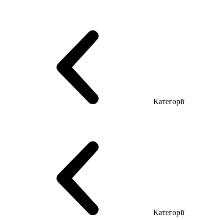
Серія Тріумф (ДСП)
Серія Гранд (МДФ)
Серія Гранд (ДСП)
Серія Софт (МДФ)
Серія Промо ТОП Менеджер
Еко Серія Co_d ТОП
Серія Моріон (МДФ + HPL)
Категорії
Столи керівника
Комп'ютерні столи
Столи Open space
Столи з брифінгом
Шпоновані столи LUX
На дерев'яних ніжках
Столи з еклектричним регулюванням висоти
Скляні столи
Категорії