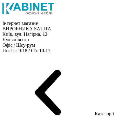
Інтернет-магазин
ВИРОБНИКА SALITA
Київ, вул. Нагірна, 12
Лук'янівська
Офіс / Шоу-рум
Пн-Пт: 9-18 / Сб: 10-17
Кабінети керівника
Офісні столи
Меблі для персоналу
Конференц столи
Рецепція
Офісні шафи
Крісла
Дивани
Металеві стелажі
Товари для офісу
Категорії
Шоу-рум меблів
Серія Рейс (ЛДСП+скло)
Серія Урбан (МДФ + HPL)
Серія Урбан Люкс (шпон)
Cерія Рейс Люкс (шпон)
Серія Статік (МДФ)
Серія Альянс
Серія Класік (МДФ)
Серія Еволюшен (МДФ/ДСП)