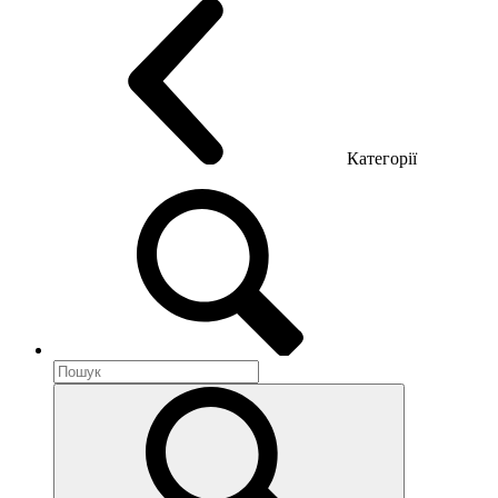
Категорії
Акустика приміщення
Металеві меблі
Металеві тумби