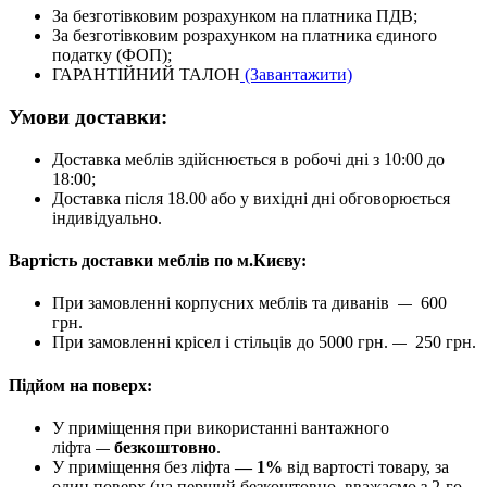
За безготівковим розрахунком на платника ПДВ;
За безготівковим розрахунком на платника єдиного
податку (ФОП);
ГАРАНТІЙНИЙ ТАЛОН
(Завантажити)
Умови доставки:
Доставка меблів здійснюється в робочі дні з 10:00 до
18:00;
Доставка після 18.00 або у вихідні дні обговорюється
індивідуально.
Вартість доставки меблів по м.Києву:
При замовленні корпусних меблів та диванів
600
—
грн.
При замовленні крісел і стільців до 5000 грн.
250 грн.
—
Підйом на поверх:
У приміщення при використанні вантажного
ліфта
безкоштовно
.
—
У приміщення без ліфта
— 1%
від вартості товару, за
один поверх (на перший безкоштовно, вважаємо з 2-го