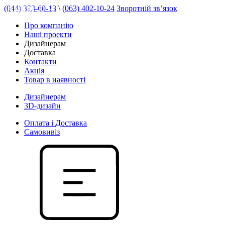
(044) 333-60-13
\
(063) 402-10-24
Зворотній зв’язок
АКЦІЯ 20 %
Про компанію
Наші проекти
Дизайнерам
Доставка
Контакти
Акція
Товар в наявності
Дизайнерам
3D-дизайн
Оплата і Доставка
Самовивіз