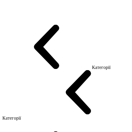
Еко Серія Co_d
Серія Промо Етно (Новинка!)
Серія Promo NEW
Серія Promo Т
Серія Promo Q
Серія Promo R
Promo Топ Менеджер (ЛДСП)
Промо Топ Менеджер T
Промо Топ Менеджер Q
Промо Топ Менеджер R
Столи для Open space
Офісні Столи Лофт
Серія Економ
Категорії
Reception
Simple
Категорії
Крісла керівника
Крісла з сіткою
Крісла персоналу
Офісні стільці
Конференц крісла
Геймерські крісла