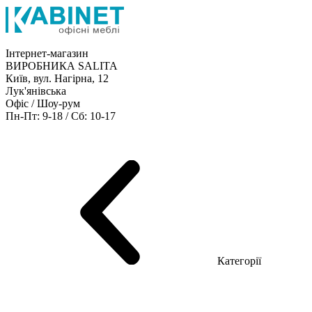
Інтернет-магазин
ВИРОБНИКА SALITA
Київ, вул. Нагірна, 12
Лук'янівська
Офіс / Шоу-рум
Пн-Пт: 9-18 / Сб: 10-17
Кабінети керівника
Офісні столи
Меблі для персоналу
Конференц столи
Рецепція
Офісні шафи
Крісла
Дивани
Металеві стелажі
Товари для офісу
Категорії
Шоу-рум меблів
Серія Рейс (ЛДСП+скло)
Серія Урбан (МДФ + HPL)
Серія Урбан Люкс (шпон)
Cерія Рейс Люкс (шпон)
Серія Статік (МДФ)
Серія Альянс
Серія Класік (МДФ)
Серія Еволюшен (МДФ/ДСП)