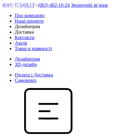
(044) 333-60-13
\
(063) 402-10-24
Зворотній зв’язок
АКЦІЯ 20 %
Про компанію
Наші проекти
Дизайнерам
Доставка
Контакти
Акція
Товар в наявності
Дизайнерам
3D-дизайн
Оплата і Доставка
Самовивіз