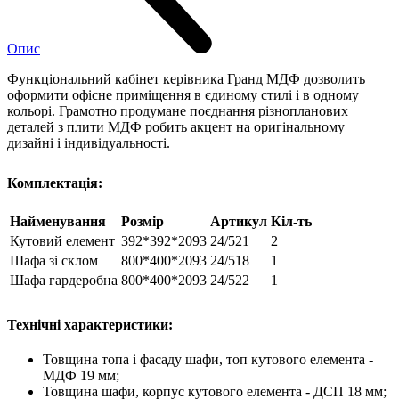
Опис
Функціональний кабінет керівника Гранд МДФ дозволить
оформити офісне приміщення в єдиному стилі і в одному
кольорі. Грамотно продумане поєднання різнопланових
деталей з плити МДФ робить акцент на оригінальному
дизайні і індивідуальності.
Комплектація:
Найменування
Розмір
Артикул
Кіл-ть
Кутовий елемент
392*392*2093
24/521
2
Шафа зі склом
800*400*2093
24/518
1
Шафа гардеробна
800*400*2093
24/522
1
Технічні характеристики:
Товщина топа і фасаду шафи, топ кутового елемента -
МДФ 19 мм;
Товщина шафи, корпус кутового елемента - ДСП 18 мм;