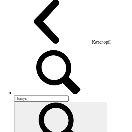
Категорії
Акустика приміщення
Металеві меблі
Металеві тумби