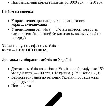
При замовленні крісел і стільців до 5000 грн.
250 грн.
—
Підйом на поверх:
У приміщення при використанні вантажного
ліфта
безкоштовно
.
—
У приміщення без ліфта
— 1%
від вартості товару, за
один поверх (на перший безкоштовно, вважаємо з 2-го
поверху).
Збірка корпусних офісних меблів в
Києві
БЕЗКОШТОВНА
.
—
Доставка та збирання меблів по Україні:
Доставка меблів по регіонах України
(в радіусі до 150
—
км від Києву)
00 грн + 18 грн/км. (+25% б/г с ПДВ);
— 6
Вартість збирання по регіонах України прораховується
індивідуально.
Нова пошта.