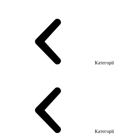
Серія Тріумф (ДСП)
Серія Гранд (МДФ)
Серія Гранд (ДСП)
Серія Софт (МДФ)
Серія Промо ТОП Менеджер
Еко Серія Co_d ТОП
Серія Моріон (МДФ + HPL)
Категорії
Столи керівника
Комп'ютерні столи
Столи Open space
Столи з брифінгом
Шпоновані столи LUX
На дерев'яних ніжках
Столи з еклектричним регулюванням висоти
Скляні столи
Категорії