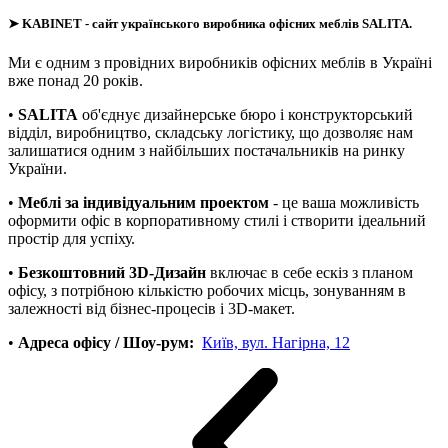
➤
KABINET
- сайт українського виробника офісних меблів SALITA.
Ми є одним з провідних виробників офісних меблів в Україні
вже понад 20 років.
•
SALITA
об'єднує дизайнерське бюро і конструкторський
відділ, виробництво, складську логістику, що дозволяє нам
залишатися одним з найбільших постачальників на ринку
України.
•
Меблі за індивідуальним проектом
- це ваша можливість
оформити офіс в корпоративному стилі і створити ідеальний
простір для успіху.
•
Безкоштовний 3D-Дизайн
включає в себе ескіз з планом
офісу, з потрібною кількістю робочих місць, зонуванням в
залежності від бізнес-процесів і 3D-макет.
•
Адреса офісу / Шоу-рум:
Київ, вул. Нагірна, 12