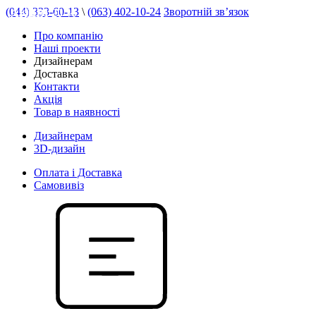
(044) 333-60-13
\
(063) 402-10-24
Зворотній зв’язок
АКЦІЯ 20 %
Про компанію
Наші проекти
Дизайнерам
Доставка
Контакти
Акція
Товар в наявності
Дизайнерам
3D-дизайн
Оплата і Доставка
Самовивіз