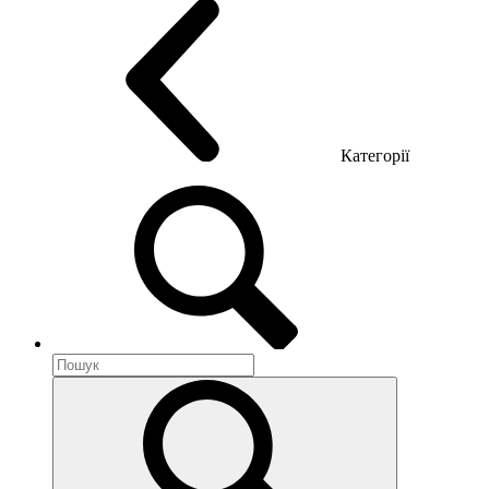
Категорії
Акустика приміщення
Металеві меблі
Металеві тумби