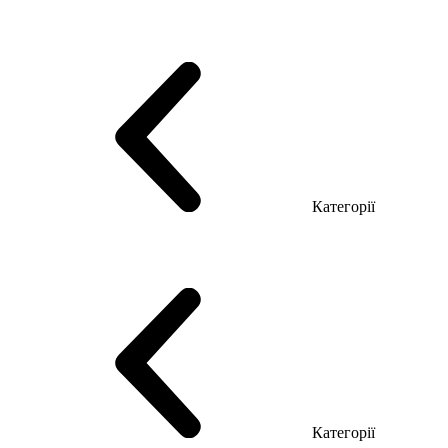
Серія Тріумф (ДСП)
Серія Гранд (МДФ)
Серія Гранд (ДСП)
Серія Софт (МДФ)
Серія Промо ТОП Менеджер
Еко Серія Co_d ТОП
Серія Моріон (МДФ + HPL)
Категорії
Столи керівника
Комп'ютерні столи
Столи Open space
Столи з брифінгом
Шпоновані столи LUX
На дерев'яних ніжках
Столи з еклектричним регулюванням висоти
Скляні столи
Категорії