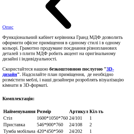
Опис
Функціональний кабінет керівника Гранд МДФ дозволить
оформити офісне приміщення в єдиному стилі і в одному
кольорі. Грамотно продумане поєднання різнопланових
деталей з плити МДФ робить акцент на оригінальному
дизайні і індивідуальності.
Скористайтеся нашою
безкоштовною послугою "
3D-
дизайн
"
. Надсилайте план приміщення, де необхідно
розмістити меблі, і наші дизайнери розроблять візуалізацію
кімнати в 3D-форматі.
Комплектація:
Найменування
Розмір
Артикул
Кіл-ть
Стіл
1600*1050*760
24/101
1
Приставка
546*900*760
24/108
2
Тумба мобільна
420*450*560
24/202
1