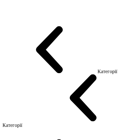
Еко Серія Co_d
Серія Промо Етно (Новинка!)
Серія Promo NEW
Серія Promo Т
Серія Promo Q
Серія Promo R
Promo Топ Менеджер (ЛДСП)
Промо Топ Менеджер T
Промо Топ Менеджер Q
Промо Топ Менеджер R
Столи для Open space
Офісні Столи Лофт
Серія Економ
Категорії
Reception
Simple
Категорії
Крісла керівника
Крісла з сіткою
Крісла персоналу
Офісні стільці
Конференц крісла
Геймерські крісла