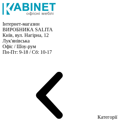
Інтернет-магазин
ВИРОБНИКА SALITA
Київ, вул. Нагірна, 12
Лук'янівська
Офіс / Шоу-рум
Пн-Пт: 9-18 / Сб: 10-17
Кабінети керівника
Офісні столи
Меблі для персоналу
Конференц столи
Рецепція
Офісні шафи
Крісла
Дивани
Металеві стелажі
Товари для офісу
Категорії
Шоу-рум меблів
Серія Рейс (ЛДСП+скло)
Серія Урбан (МДФ + HPL)
Серія Урбан Люкс (шпон)
Cерія Рейс Люкс (шпон)
Серія Статік (МДФ)
Серія Альянс
Серія Класік (МДФ)
Серія Еволюшен (МДФ/ДСП)