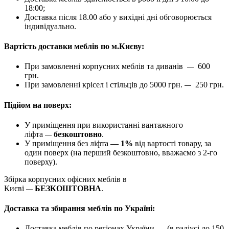
18:00;
Доставка після 18.00 або у вихідні дні обговорюється
індивідуально.
Вартість доставки меблів по м.Києву:
При замовленні корпусних меблів та диванів
600
—
грн.
При замовленні крісел і стільців до 5000 грн.
250 грн.
—
Підйом на поверх:
У приміщення при використанні вантажного
ліфта
безкоштовно
.
—
У приміщення без ліфта
— 1%
від вартості товару, за
один поверх (на перший безкоштовно, вважаємо з 2-го
поверху).
Збірка корпусних офісних меблів в
Києві
БЕЗКОШТОВНА
.
—
Доставка та збирання меблів по Україні:
Доставка меблів по регіонах України
(в радіусі до 150
—