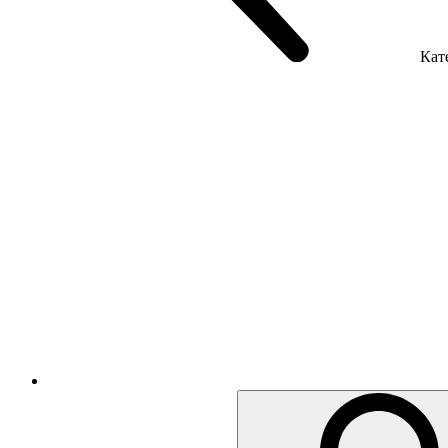
Кате
Крісла керівника
Крісла з сіткою
Крісла персоналу
Офісні стільці
Акустика приміщення
Металеві меблі
Металеві тумби