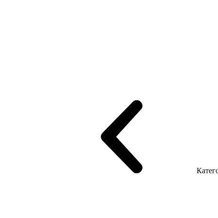
рифінгом
Шпоновані столи LUX
На дерев'яних ніжках
Столи з ек
Серія Promo Т
Серія Promo Q
Серія Promo R
Promo Топ Менеджер 
т
Серія Економ
Катего