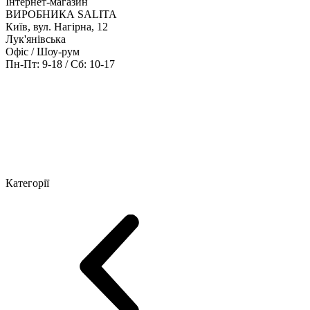
Інтернет-магазин
ВИРОБНИКА SALITA
Київ, вул. Нагірна, 12
Лук'янівська
Офіс / Шоу-рум
Пн-Пт: 9-18 / Сб: 10-17
Кабінети керівника
Офісні столи
Меблі для персоналу
Конференц
Категорії
Шоу-рум меблів
Серія Рейс (ЛДСП+скло)
Серія Урбан (МДФ + 
Серія Еволюшен (МДФ/ДСП)
Серія Тріумф (ДСП)
Серія Гранд 