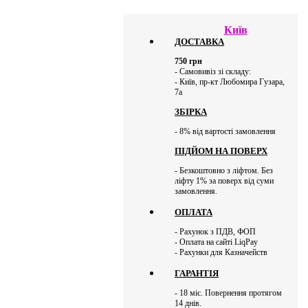
Київ
ДОСТАВКА
750
грн
- Самовивіз зі складу:
- Київ, пр-кт Любомира Гузара,
7а
ЗБІРКА
- 8% від вартості замовлення
ПІДЙОМ НА ПОВЕРХ
- Безкоштовно з ліфтом. Без
ліфту 1% за поверх від суми
замовлення.
ОПЛАТА
- Рахунок з ПДВ, ФОП
- Оплата на сайті LiqPay
- Рахунки для Казначейств
ГАРАНТІЯ
- 18 міс. Повернення протягом
14 днів.