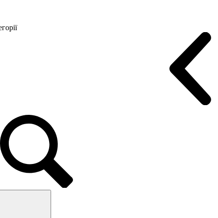
горії
Конференц крісла
Геймерські крісла