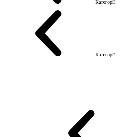
Категорії
Столи керівника
Комп'ютерні столи
Столи Open space
Столи з б
Категорії
Еко Серія Co_d
Серія Промо Етно (Новинка!)
Серія Promo NEW
Промо Топ Менеджер R
Столи для Open space
Офісні Столи Лоф
Reception
Simple