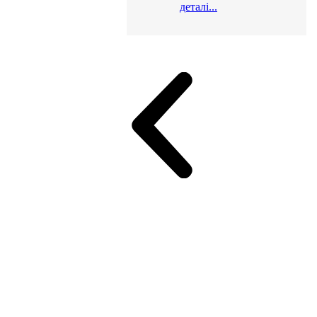
деталі...
и для офісу
ік (МДФ)
Серія Альянс
Серія Класік (МДФ)
неджер
Еко Серія Co_d ТОП
Серія Моріон (МДФ + HPL)