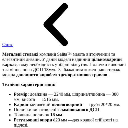
Опис
Металеві стелажі
компанії Salita™ мають витончений та
елегантний дизайн. У даній моделі надійний
цільнозварний
каркас
, тому необхідність у збірці відсутня. Полички виконані
з ламінованого
ДСП 18мм
. За бажанням кожен наш стелаж
можна
доповнити коробом з декоративною траваю
.
Технічні характеристики:
Розмір:
довжина — 2240 мм, ширина/глибина — 380
мм, висота — 1516 мм.
Каркас
металевий
цільнозварний
— труба 20*20 мм.
Полички виготовлені з
ламінованого
ДСП
.
Товщина поличок
18 мм
.
Регульовані опори
d20 мм —для кращої стійкості на
підлозі.