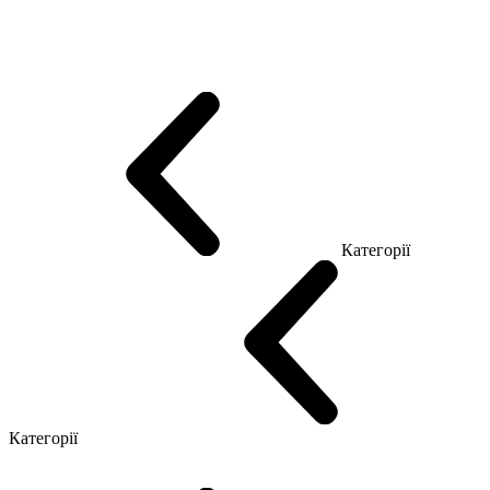
Еко Серія Co_d
Серія Промо Етно (Новинка!)
Серія Promo NEW
Серія Promo Т
Серія Promo Q
Серія Promo R
Promo Топ Менеджер (ЛДСП)
Промо Топ Менеджер T
Промо Топ Менеджер Q
Промо Топ Менеджер R
Столи для Open space
Офісні Столи Лофт
Серія Економ
Категорії
Reception
Simple
Категорії
Крісла керівника
Крісла з сіткою
Крісла персоналу
Офісні стільці
Конференц крісла
Геймерські крісла