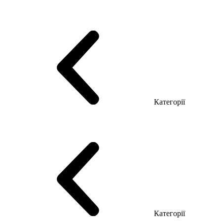
Серія Тріумф (ДСП)
Серія Гранд (МДФ)
Серія Гранд (ДСП)
Серія Софт (МДФ)
Серія Промо ТОП Менеджер
Еко Серія Co_d ТОП
Серія Моріон (МДФ + HPL)
Категорії
Столи керівника
Комп'ютерні столи
Столи Open space
Столи з брифінгом
Шпоновані столи LUX
На дерев'яних ніжках
Столи з еклектричним регулюванням висоти
Скляні столи
Категорії