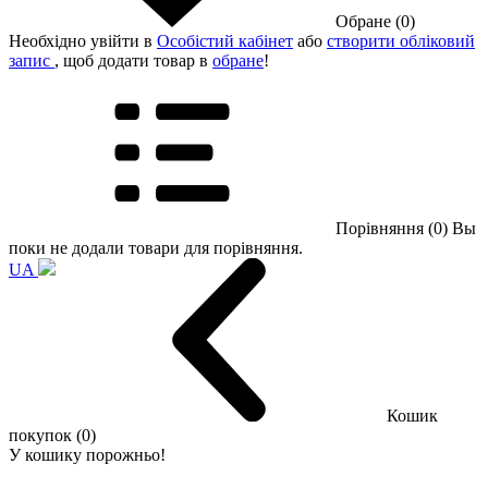
Обране (0)
Необхідно увійти в
Особістий кабінет
або
створити обліковий
запис
, щоб додати товар в
обране
!
Порівняння (0)
Вы
поки не додали товари для порівняння.
UA
Кошик
покупок (0)
У кошику порожньо!