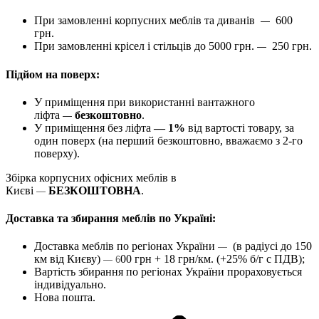
При замовленні корпусних меблів та диванів
600
—
грн.
При замовленні крісел і стільців до 5000 грн.
250 грн.
—
Підйом на поверх:
У приміщення при використанні вантажного
ліфта
безкоштовно
.
—
У приміщення без ліфта
— 1%
від вартості товару, за
один поверх (на перший безкоштовно, вважаємо з 2-го
поверху).
Збірка корпусних офісних меблів в
Києві
БЕЗКОШТОВНА
.
—
Доставка та збирання меблів по Україні:
Доставка меблів по регіонах України
(в радіусі до 150
—
км від Києву)
00 грн + 18 грн/км. (+25% б/г с ПДВ);
— 6
Вартість збирання по регіонах України прораховується
індивідуально.
Нова пошта.