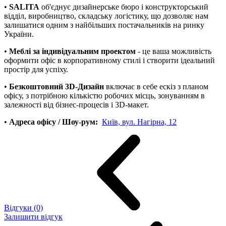
•
SALITA
об'єднує дизайнерське бюро і конструкторський
відділ, виробництво, складську логістику, що дозволяє нам
залишатися одним з найбільших постачальників на ринку
України.
•
Меблі за індивідуальним проектом
- це ваша можливість
оформити офіс в корпоративному стилі і створити ідеальний
простір для успіху.
•
Безкоштовний 3D-Дизайн
включає в себе ескіз з планом
офісу, з потрібною кількістю робочих місць, зонуванням в
залежності від бізнес-процесів і 3D-макет.
•
Адреса офісу / Шоу-рум:
Київ, вул. Нагірна, 12
Відгуки (0)
Залишити відгук