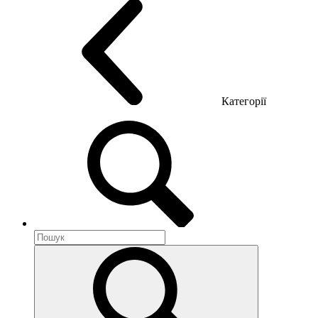
Категорії
Акустика приміщення
Металеві меблі
Металеві тумби