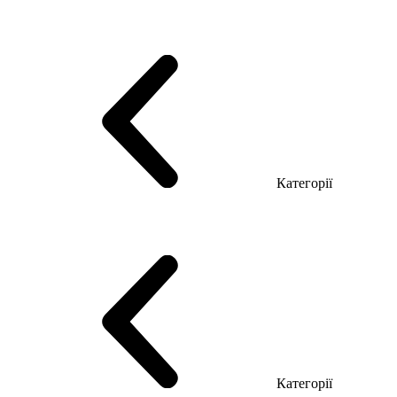
Серія Тріумф (ДСП)
Серія Гранд (МДФ)
Серія Гранд (ДСП)
Серія Софт (МДФ)
Серія Промо ТОП Менеджер
Еко Серія Co_d ТОП
Серія Моріон (МДФ + HPL)
Категорії
Столи керівника
Комп'ютерні столи
Столи Open space
Столи з брифінгом
Шпоновані столи LUX
На дерев'яних ніжках
Столи з еклектричним регулюванням висоти
Скляні столи
Категорії