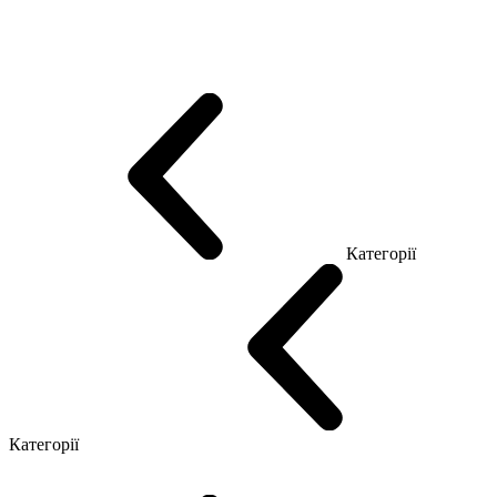
Еко Серія Co_d
Серія Промо Етно (Новинка!)
Серія Promo NEW
Серія Promo Т
Серія Promo Q
Серія Promo R
Promo Топ Менеджер (ЛДСП)
Промо Топ Менеджер T
Промо Топ Менеджер Q
Промо Топ Менеджер R
Столи для Open space
Офісні Столи Лофт
Серія Економ
Категорії
Reception
Simple
Категорії
Крісла керівника
Крісла з сіткою
Крісла персоналу
Офісні стільці
Конференц крісла
Геймерські крісла