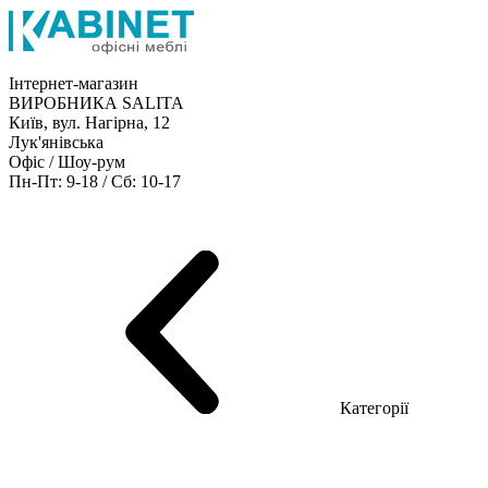
Інтернет-магазин
ВИРОБНИКА SALITA
Київ, вул. Нагірна, 12
Лук'янівська
Офіс / Шоу-рум
Пн-Пт: 9-18 / Сб: 10-17
Кабінети керівника
Офісні столи
Меблі для персоналу
Конференц столи
Рецепція
Офісні шафи
Крісла
Дивани
Металеві стелажі
Товари для офісу
Категорії
Шоу-рум меблів
Серія Рейс (ЛДСП+скло)
Серія Урбан (МДФ + HPL)
Серія Урбан Люкс (шпон)
Cерія Рейс Люкс (шпон)
Серія Статік (МДФ)
Серія Альянс
Серія Класік (МДФ)
Серія Еволюшен (МДФ/ДСП)