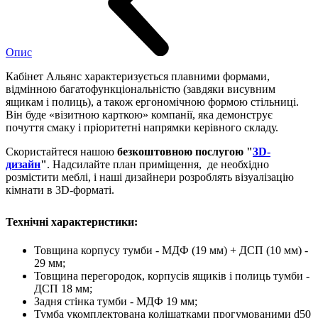
Опис
Кабінет Альянс характеризується плавними формами,
відмінною багатофункціональністю (завдяки висувним
ящикам і полиць), а також ергономічною формою стільниці.
Він буде «візитною карткою» компанії, яка демонструє
почуття смаку і пріоритетні напрямки керівного складу.
Скористайтеся нашою
безкоштовною послугою "
3D-
дизайн
"
. Надсилайте план приміщення, де необхідно
розмістити меблі, і наші дизайнери розроблять візуалізацію
кімнати в 3D-форматі.
Технічні характеристики:
Товщина корпусу тумби - МДФ (19 мм) + ДСП (10 мм) -
29 мм;
Товщина перегородок, корпусів ящиків і полиць тумби -
ДСП 18 мм;
Задня стінка тумби - МДФ 19 мм;
Тумба укомплектована коліщатками прогумованими d50