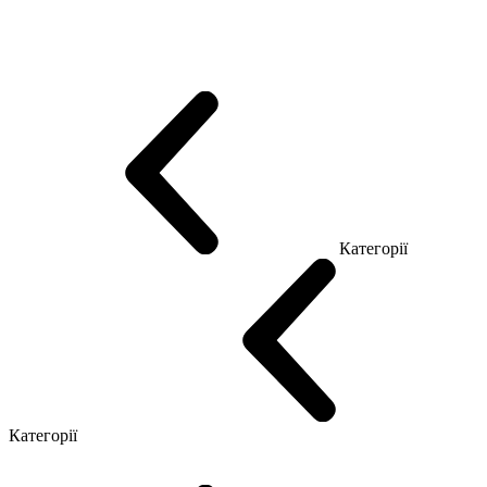
Еко Серія Co_d
Серія Промо Етно (Новинка!)
Серія Promo NEW
Серія Promo Т
Серія Promo Q
Серія Promo R
Promo Топ Менеджер (ЛДСП)
Промо Топ Менеджер T
Промо Топ Менеджер Q
Промо Топ Менеджер R
Столи для Open space
Офісні Столи Лофт
Серія Економ
Категорії
Reception
Simple
Категорії
Крісла керівника
Крісла з сіткою
Крісла персоналу
Офісні стільці
Конференц крісла
Геймерські крісла