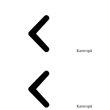
Серія Тріумф (ДСП)
Серія Гранд (МДФ)
Серія Гранд (ДСП)
Серія Софт (МДФ)
Серія Промо ТОП Менеджер
Еко Серія Co_d ТОП
Серія Моріон (МДФ + HPL)
Категорії
Столи керівника
Комп'ютерні столи
Столи Open space
Столи з брифінгом
Шпоновані столи LUX
На дерев'яних ніжках
Столи з еклектричним регулюванням висоти
Скляні столи
Категорії