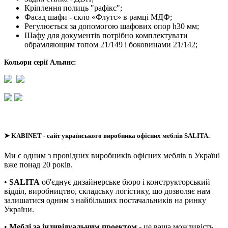
Кріплення полиць "рафікс";
Фасад шафи - скло «Флутс» в рамці МДФ;
Регулюється за допомогою шафових опор h30 мм;
Шафу для документів потрібно комплектувати
обрамляющим топом 21/149 і боковинами 21/142;
Кольори серії Альянс:
➤
KABINET
- сайт українського виробника офісних меблів SALITA.
Ми є одним з провідних виробників офісних меблів в Україні
вже понад 20 років.
•
SALITA
об'єднує дизайнерське бюро і конструкторський
відділ, виробництво, складську логістику, що дозволяє нам
залишатися одним з найбільших постачальників на ринку
України.
•
Меблі за індивідуальним проектом
- це ваша можливість