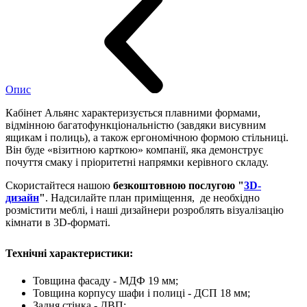
Опис
Кабінет Альянс характеризується плавними формами,
відмінною багатофункціональністю (завдяки висувним
ящикам і полиць), а також ергономічною формою стільниці.
Він буде «візитною карткою» компанії, яка демонструє
почуття смаку і пріоритетні напрямки керівного складу.
Скористайтеся нашою
безкоштовною послугою "
3D-
дизайн
"
. Надсилайте план приміщення, де необхідно
розмістити меблі, і наші дизайнери розроблять візуалізацію
кімнати в 3D-форматі.
Технічні характеристики:
Товщина фасаду - МДФ 19 мм;
Товщина корпусу шафи і полиці - ДСП 18 мм;
Задня стінка - ДВП;