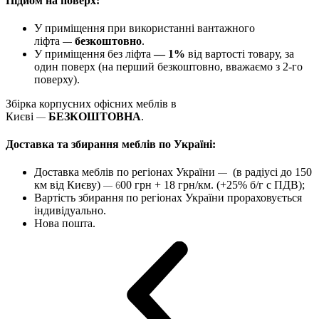
Підйом на поверх:
У приміщення при використанні вантажного
ліфта
безкоштовно
.
—
У приміщення без ліфта
— 1%
від вартості товару, за
один поверх (на перший безкоштовно, вважаємо з 2-го
поверху).
Збірка корпусних офісних меблів в
Києві
БЕЗКОШТОВНА
.
—
Доставка та збирання меблів по Україні:
Доставка меблів по регіонах України
(в радіусі до 150
—
км від Києву)
00 грн + 18 грн/км. (+25% б/г с ПДВ);
— 6
Вартість збирання по регіонах України прораховується
індивідуально.
Нова пошта.