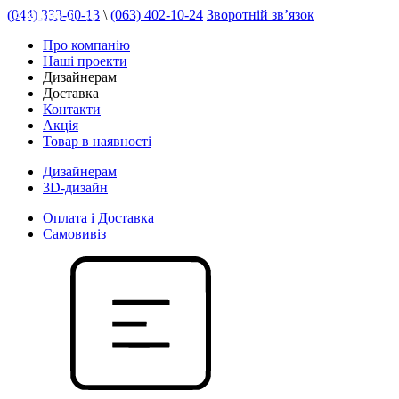
(044) 333-60-13
\
(063) 402-10-24
Зворотній зв’язок
АКЦІЯ 20 %
Про компанію
Наші проекти
Дизайнерам
Доставка
Контакти
Акція
Товар в наявності
Дизайнерам
3D-дизайн
Оплата і Доставка
Самовивіз