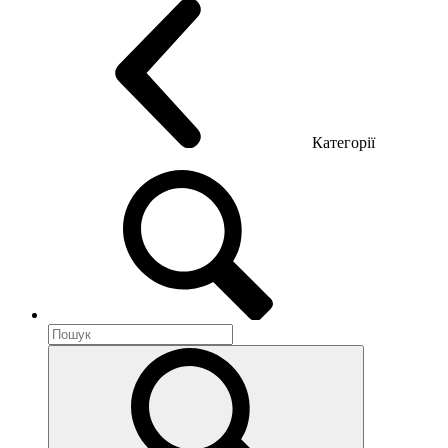
Категорії
Акустика приміщення
Металеві меблі
Металеві тумби