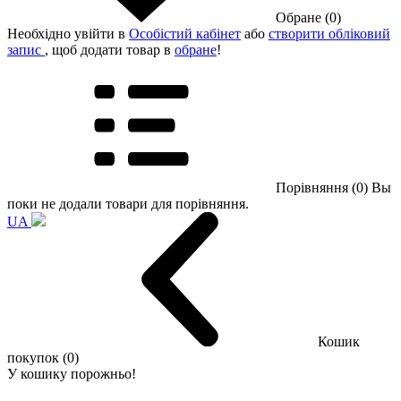
Обране (0)
Необхідно увійти в
Особістий кабінет
або
створити обліковий
запис
, щоб додати товар в
обране
!
Порівняння (0)
Вы
поки не додали товари для порівняння.
UA
Кошик
покупок (0)
У кошику порожньо!