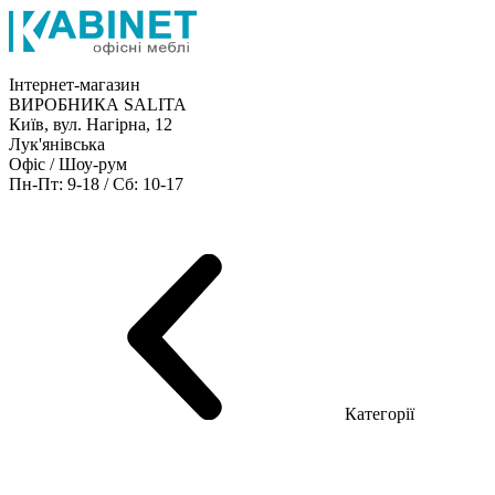
Інтернет-магазин
ВИРОБНИКА SALITA
Київ, вул. Нагірна, 12
Лук'янівська
Офіс / Шоу-рум
Пн-Пт: 9-18 / Сб: 10-17
Кабінети керівника
Офісні столи
Меблі для персоналу
Конференц столи
Рецепція
Офісні шафи
Крісла
Дивани
Металеві стелажі
Товари для офісу
Категорії
Шоу-рум меблів
Серія Рейс (ЛДСП+скло)
Серія Урбан (МДФ + HPL)
Серія Урбан Люкс (шпон)
Cерія Рейс Люкс (шпон)
Серія Статік (МДФ)
Серія Альянс
Серія Класік (МДФ)
Серія Еволюшен (МДФ/ДСП)