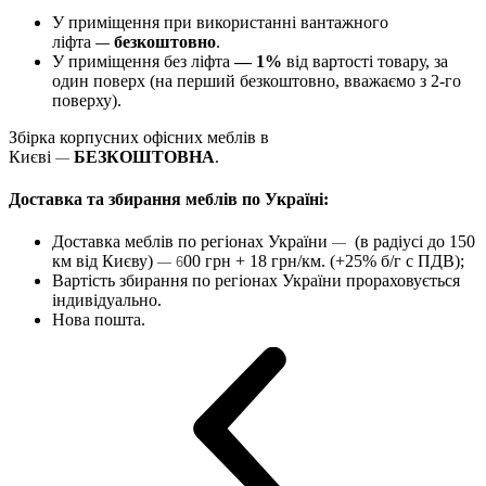
У приміщення при використанні вантажного
ліфта
безкоштовно
.
—
У приміщення без ліфта
— 1%
від вартості товару, за
один поверх (на перший безкоштовно, вважаємо з 2-го
поверху).
Збірка корпусних офісних меблів в
Києві
БЕЗКОШТОВНА
.
—
Доставка та збирання меблів по Україні:
Доставка меблів по регіонах України
(в радіусі до 150
—
км від Києву)
00 грн + 18 грн/км. (+25% б/г с ПДВ);
— 6
Вартість збирання по регіонах України прораховується
індивідуально.
Нова пошта.