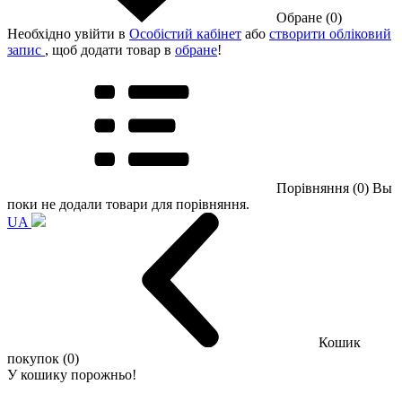
Обране (0)
Необхідно увійти в
Особістий кабінет
або
створити обліковий
запис
, щоб додати товар в
обране
!
Порівняння (0)
Вы
поки не додали товари для порівняння.
UA
Кошик
покупок (0)
У кошику порожньо!