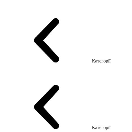
Серія Тріумф (ДСП)
Серія Гранд (МДФ)
Серія Гранд (ДСП)
Серія Софт (МДФ)
Серія Промо ТОП Менеджер
Еко Серія Co_d ТОП
Серія Моріон (МДФ + HPL)
Категорії
Столи керівника
Комп'ютерні столи
Столи Open space
Столи з брифінгом
Шпоновані столи LUX
На дерев'яних ніжках
Столи з еклектричним регулюванням висоти
Скляні столи
Категорії