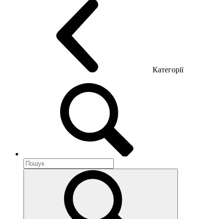
Категорії
Акустика приміщення
Металеві меблі
Металеві тумби