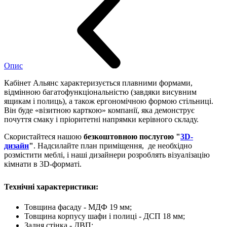
Опис
Кабінет Альянс характеризується плавними формами,
відмінною багатофункціональністю (завдяки висувним
ящикам і полиць), а також ергономічною формою стільниці.
Він буде «візитною карткою» компанії, яка демонструє
почуття смаку і пріоритетні напрямки керівного складу.
Скористайтеся нашою
безкоштовною послугою "
3D-
дизайн
"
. Надсилайте план приміщення, де необхідно
розмістити меблі, і наші дизайнери розроблять візуалізацію
кімнати в 3D-форматі.
Технічні характеристики:
Товщина фасаду - МДФ 19 мм;
Товщина корпусу шафи і полиці - ДСП 18 мм;
Задня стінка - ДВП;