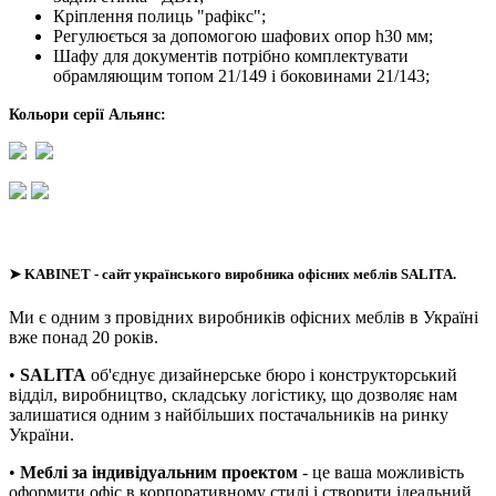
Кріплення полиць "рафікс";
Регулюється за допомогою шафових опор h30 мм;
Шафу для документів потрібно комплектувати
обрамляющим топом 21/149 і боковинами 21/143;
Кольори серії Альянс:
➤
KABINET
- сайт українського виробника офісних меблів SALITA.
Ми є одним з провідних виробників офісних меблів в Україні
вже понад 20 років.
•
SALITA
об'єднує дизайнерське бюро і конструкторський
відділ, виробництво, складську логістику, що дозволяє нам
залишатися одним з найбільших постачальників на ринку
України.
•
Меблі за індивідуальним проектом
- це ваша можливість
оформити офіс в корпоративному стилі і створити ідеальний