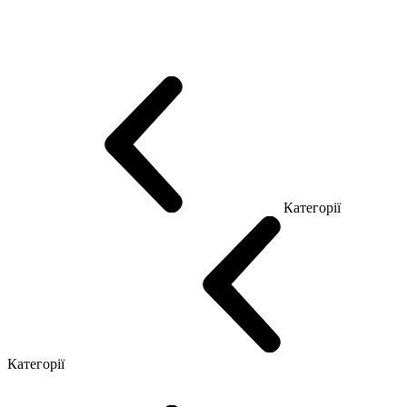
Еко Серія Co_d
Серія Промо Етно (Новинка!)
Серія Promo NEW
Серія Promo Т
Серія Promo Q
Серія Promo R
Promo Топ Менеджер (ЛДСП)
Промо Топ Менеджер T
Промо Топ Менеджер Q
Промо Топ Менеджер R
Столи для Open space
Офісні Столи Лофт
Серія Економ
Категорії
Reception
Simple
Категорії
Крісла керівника
Крісла з сіткою
Крісла персоналу
Офісні стільці
Конференц крісла
Геймерські крісла