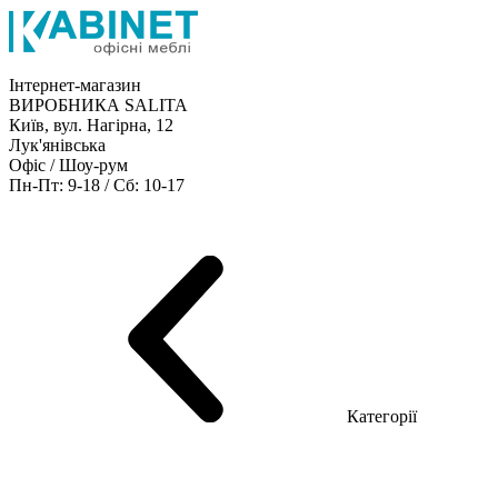
Інтернет-магазин
ВИРОБНИКА SALITA
Київ, вул. Нагірна, 12
Лук'янівська
Офіс / Шоу-рум
Пн-Пт: 9-18 / Сб: 10-17
Кабінети керівника
Офісні столи
Меблі для персоналу
Конференц столи
Рецепція
Офісні шафи
Крісла
Дивани
Металеві стелажі
Товари для офісу
Категорії
Шоу-рум меблів
Серія Рейс (ЛДСП+скло)
Серія Урбан (МДФ + HPL)
Серія Урбан Люкс (шпон)
Cерія Рейс Люкс (шпон)
Серія Статік (МДФ)
Серія Альянс
Серія Класік (МДФ)
Серія Еволюшен (МДФ/ДСП)