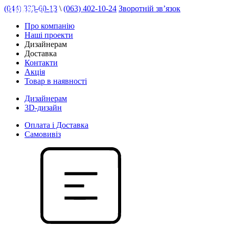
(044) 333-60-13
\
(063) 402-10-24
Зворотній зв’язок
АКЦІЯ 20 %
Про компанію
Наші проекти
Дизайнерам
Доставка
Контакти
Акція
Товар в наявності
Дизайнерам
3D-дизайн
Оплата і Доставка
Самовивіз