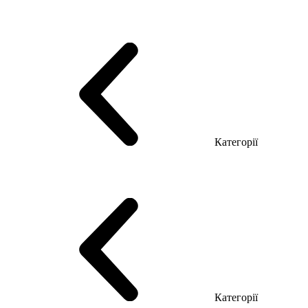
Серія Тріумф (ДСП)
Серія Гранд (МДФ)
Серія Гранд (ДСП)
Серія Софт (МДФ)
Серія Промо ТОП Менеджер
Еко Серія Co_d ТОП
Серія Моріон (МДФ + HPL)
Категорії
Столи керівника
Комп'ютерні столи
Столи Open space
Столи з брифінгом
Шпоновані столи LUX
На дерев'яних ніжках
Столи з еклектричним регулюванням висоти
Скляні столи
Категорії