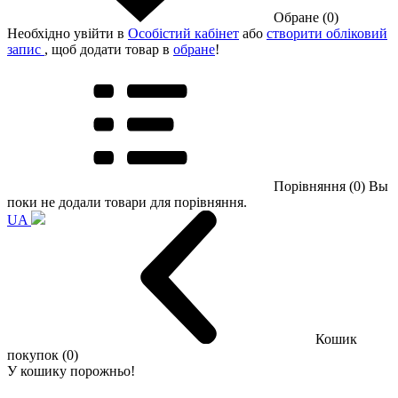
Обране (0)
Необхідно увійти в
Особістий кабінет
або
створити обліковий
запис
, щоб додати товар в
обране
!
Порівняння (0)
Вы
поки не додали товари для порівняння.
UA
Кошик
покупок (0)
У кошику порожньо!