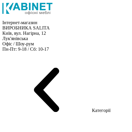
Інтернет-магазин
ВИРОБНИКА SALITA
Київ, вул. Нагірна, 12
Лук'янівська
Офіс / Шоу-рум
Пн-Пт: 9-18 / Сб: 10-17
Кабінети керівника
Офісні столи
Меблі для персоналу
Конференц столи
Рецепція
Офісні шафи
Крісла
Дивани
Металеві стелажі
Товари для офісу
Категорії
Шоу-рум меблів
Серія Рейс (ЛДСП+скло)
Серія Урбан (МДФ + HPL)
Серія Урбан Люкс (шпон)
Cерія Рейс Люкс (шпон)
Серія Статік (МДФ)
Серія Альянс
Серія Класік (МДФ)
Серія Еволюшен (МДФ/ДСП)