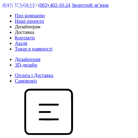
(044) 333-60-13
\
(063) 402-10-24
Зворотній зв’язок
АКЦІЯ 20 %
Про компанію
Наші проекти
Дизайнерам
Доставка
Контакти
Акція
Товар в наявності
Дизайнерам
3D-дизайн
Оплата і Доставка
Самовивіз