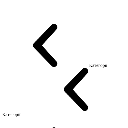
Еко Серія Co_d
Серія Промо Етно (Новинка!)
Серія Promo NEW
Серія Promo Т
Серія Promo Q
Серія Promo R
Promo Топ Менеджер (ЛДСП)
Промо Топ Менеджер T
Промо Топ Менеджер Q
Промо Топ Менеджер R
Столи для Open space
Офісні Столи Лофт
Серія Економ
Категорії
Reception
Simple
Категорії
Крісла керівника
Крісла з сіткою
Крісла персоналу
Офісні стільці
Конференц крісла
Геймерські крісла