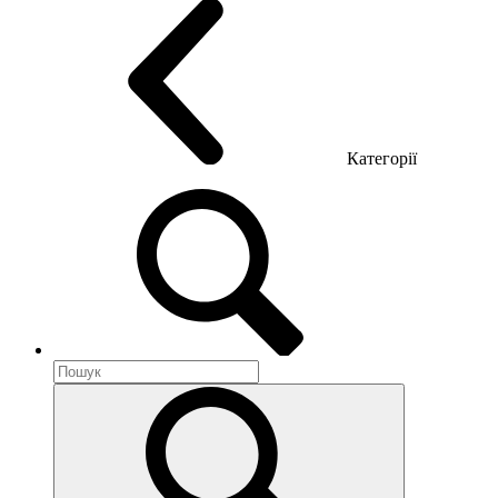
Категорії
Акустика приміщення
Металеві меблі
Металеві тумби