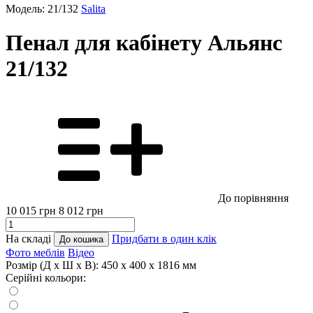
Модель: 21/132
Salita
Пенал для кабінету Альянс
21/132
До порівняння
10 015
грн
8 012
грн
На складі
Придбати в один клік
До кошика
Фото меблів
Відео
Розмір (Д x Ш x В):
450 x 400 x 1816 мм
Серійні кольори: