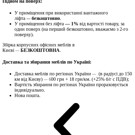
Підйом на поверх:
У приміщення при використанні вантажного
ліфта
безкоштовно
.
—
У приміщення без ліфта
— 1%
від вартості товару, за
один поверх (на перший безкоштовно, вважаємо з 2-го
поверху).
Збірка корпусних офісних меблів в
Києві
БЕЗКОШТОВНА
.
—
Доставка та збирання меблів по Україні:
Доставка меблів по регіонах України
(в радіусі до 150
—
км від Києву)
00 грн + 18 грн/км. (+25% б/г с ПДВ);
— 6
Вартість збирання по регіонах України прораховується
індивідуально.
Нова пошта.