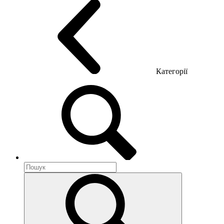
Категорії
Акустика приміщення
Металеві меблі
Металеві тумби