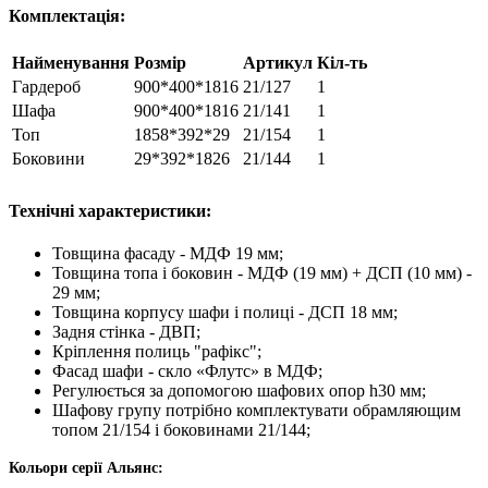
Комплектація:
Найменування
Розмір
Артикул
Кіл-ть
Гардероб
900*400*1816
21/127
1
Шафа
900*400*1816
21/141
1
Топ
1858*392*29
21/154
1
Боковини
29*392*1826
21/144
1
Технічні характеристики:
Товщина фасаду - МДФ 19 мм;
Товщина топа і боковин - МДФ (19 мм) + ДСП (10 мм) -
29 мм;
Товщина корпусу шафи і полиці - ДСП 18 мм;
Задня стінка - ДВП;
Кріплення полиць "рафікс";
Фасад шафи - скло «Флутс» в МДФ;
Регулюється за допомогою шафових опор h30 мм;
Шафову групу потрібно комплектувати обрамляющим
топом 21/154 і боковинами 21/144;
Кольори серії Альянс: