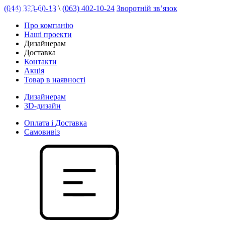
(044) 333-60-13
\
(063) 402-10-24
Зворотній зв’язок
АКЦІЯ 20 %
Про компанію
Наші проекти
Дизайнерам
Доставка
Контакти
Акція
Товар в наявності
Дизайнерам
3D-дизайн
Оплата і Доставка
Самовивіз