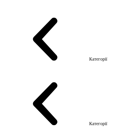
Серія Тріумф (ДСП)
Серія Гранд (МДФ)
Серія Гранд (ДСП)
Серія Софт (МДФ)
Серія Промо ТОП Менеджер
Еко Серія Co_d ТОП
Серія Моріон (МДФ + HPL)
Категорії
Столи керівника
Комп'ютерні столи
Столи Open space
Столи з брифінгом
Шпоновані столи LUX
На дерев'яних ніжках
Столи з еклектричним регулюванням висоти
Скляні столи
Категорії