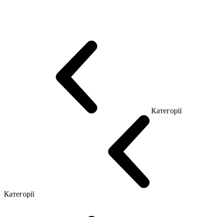
Еко Серія Co_d
Серія Промо Етно (Новинка!)
Серія Promo NEW
Серія Promo Т
Серія Promo Q
Серія Promo R
Promo Топ Менеджер (ЛДСП)
Промо Топ Менеджер T
Промо Топ Менеджер Q
Промо Топ Менеджер R
Столи для Open space
Офісні Столи Лофт
Серія Економ
Категорії
Reception
Simple
Категорії
Крісла керівника
Крісла з сіткою
Крісла персоналу
Офісні стільці
Конференц крісла
Геймерські крісла