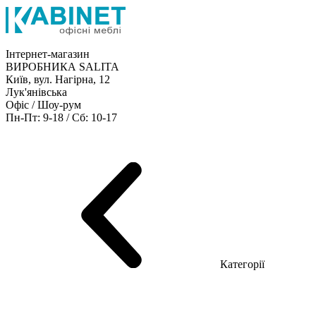
Інтернет-магазин
ВИРОБНИКА SALITA
Київ, вул. Нагірна, 12
Лук'янівська
Офіс / Шоу-рум
Пн-Пт: 9-18 / Сб: 10-17
Кабінети керівника
Офісні столи
Меблі для персоналу
Конференц столи
Рецепція
Офісні шафи
Крісла
Дивани
Металеві стелажі
Товари для офісу
Категорії
Шоу-рум меблів
Серія Рейс (ЛДСП+скло)
Серія Урбан (МДФ + HPL)
Серія Урбан Люкс (шпон)
Cерія Рейс Люкс (шпон)
Серія Статік (МДФ)
Серія Альянс
Серія Класік (МДФ)
Серія Еволюшен (МДФ/ДСП)