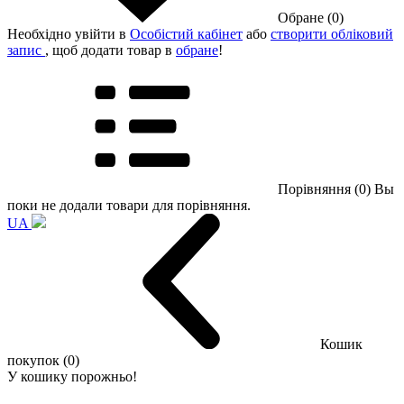
Обране (0)
Необхідно увійти в
Особістий кабінет
або
створити обліковий
запис
, щоб додати товар в
обране
!
Порівняння (0)
Вы
поки не додали товари для порівняння.
UA
Кошик
покупок (0)
У кошику порожньо!