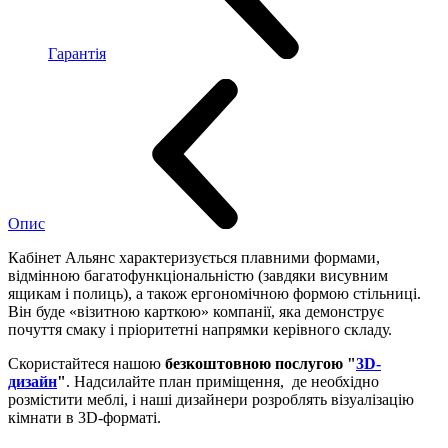
Гарантія
Опис
Кабінет Альянс характеризується плавними формами,
відмінною багатофункціональністю (завдяки висувним
ящикам і полиць), а також ергономічною формою стільниці.
Він буде «візитною карткою» компанії, яка демонструє
почуття смаку і пріоритетні напрямки керівного складу.
Скористайтеся нашою
безкоштовною послугою "
3D-
дизайн
"
. Надсилайте план приміщення, де необхідно
розмістити меблі, і наші дизайнери розроблять візуалізацію
кімнати в 3D-форматі.