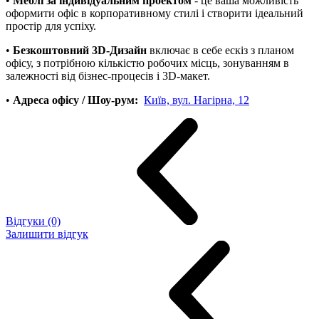
•
Меблі за індивідуальним проектом
- це ваша можливість
оформити офіс в корпоративному стилі і створити ідеальний
простір для успіху.
•
Безкоштовний 3D-Дизайн
включає в себе ескіз з планом
офісу, з потрібною кількістю робочих місць, зонуванням в
залежності від бізнес-процесів і 3D-макет.
•
Адреса офісу / Шоу-рум:
Київ, вул. Нагірна, 12
Відгуки (0)
Залишити відгук