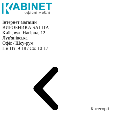
Інтернет-магазин
ВИРОБНИКА SALITA
Київ, вул. Нагірна, 12
Лук'янівська
Офіс / Шоу-рум
Пн-Пт: 9-18 / Сб: 10-17
Кабінети керівника
Офісні столи
Меблі для персоналу
Конференц столи
Рецепція
Офісні шафи
Крісла
Дивани
Металеві стелажі
Товари для офісу
Категорії
Шоу-рум меблів
Серія Рейс (ЛДСП+скло)
Серія Урбан (МДФ + HPL)
Серія Урбан Люкс (шпон)
Cерія Рейс Люкс (шпон)
Серія Статік (МДФ)
Серія Альянс
Серія Класік (МДФ)
Серія Еволюшен (МДФ/ДСП)