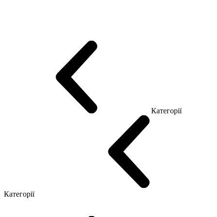
Еко Серія Co_d
Серія Промо Етно (Новинка!)
Серія Promo NEW
Серія Promo Т
Серія Promo Q
Серія Promo R
Promo Топ Менеджер (ЛДСП)
Промо Топ Менеджер T
Промо Топ Менеджер Q
Промо Топ Менеджер R
Столи для Open space
Офісні Столи Лофт
Серія Економ
Категорії
Reception
Simple
Категорії
Крісла керівника
Крісла з сіткою
Крісла персоналу
Офісні стільці
Конференц крісла
Геймерські крісла