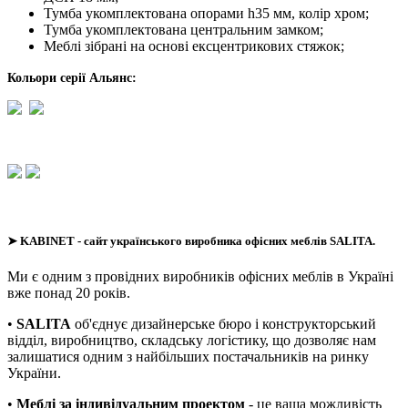
Тумба укомплектована опорами h35 мм, колір хром;
Тумба укомплектована центральним замком;
Меблі зібрані на основі ексцентрикових стяжок;
Кольори серії Альянс:
➤
KABINET
- сайт українського виробника офісних меблів SALITA.
Ми є одним з провідних виробників офісних меблів в Україні
вже понад 20 років.
•
SALITA
об'єднує дизайнерське бюро і конструкторський
відділ, виробництво, складську логістику, що дозволяє нам
залишатися одним з найбільших постачальників на ринку
України.
•
Меблі за індивідуальним проектом
- це ваша можливість