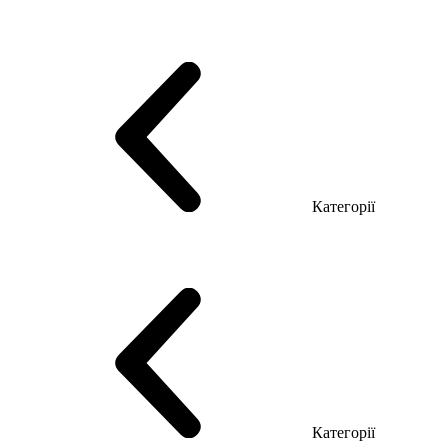
Серія Тріумф (ДСП)
Серія Гранд (МДФ)
Серія Гранд (ДСП)
Серія Софт (МДФ)
Серія Промо ТОП Менеджер
Еко Серія Co_d ТОП
Серія Моріон (МДФ + HPL)
Категорії
Столи керівника
Комп'ютерні столи
Столи Open space
Столи з брифінгом
Шпоновані столи LUX
На дерев'яних ніжках
Столи з еклектричним регулюванням висоти
Скляні столи
Категорії