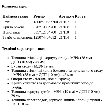
Комплектація:
Найменування
Розмір
Артикул
Кіл-ть
Стіл
1800*1065*760
21/102
1
Крило бокове
670*1900*760
21/108
1
Приставка
885*1270*760
21/110
1
Тумба стаціонарна
1250*440*612
21/114
1
Технічні характеристики:
Товщина стільниці і корпусу столу - МДФ (38 мм) +
ДСП (10 мм) - 48 мм;
Екран столу - МДФ 19 мм;
Товщина стільниці крила бокового та приставного столу
- МДФ (38 мм) + ДСП (10 мм) - 48 мм;
Опори столу - d-80мм, колір «хром»;
Крило кріпиться за допомогою проміжних опор до
тумби;
Товщина корпусу тумби - МДФ (19 мм) + ДСП (10 мм) -
29 мм;
Товщина перегородок, корпусів ящиків і полиць тумби -
ДСП 18 мм;