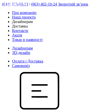
(044) 333-60-13
\
(063) 402-10-24
Зворотній зв’язок
АКЦІЯ 20 %
Про компанію
Наші проекти
Дизайнерам
Доставка
Контакти
Акція
Товар в наявності
Дизайнерам
3D-дизайн
Оплата і Доставка
Самовивіз