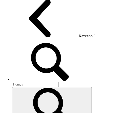
Категорії
Акустика приміщення
Металеві меблі
Металеві тумби