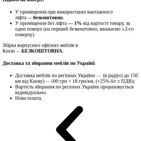
У приміщення при використанні вантажного
ліфта
безкоштовно
.
—
У приміщення без ліфта
— 1%
від вартості товару, за
один поверх (на перший безкоштовно, вважаємо з 2-го
поверху).
Збірка корпусних офісних меблів в
Києві
БЕЗКОШТОВНА
.
—
Доставка та збирання меблів по Україні:
Доставка меблів по регіонах України
(в радіусі до 150
—
км від Києву)
00 грн + 18 грн/км. (+25% б/г с ПДВ);
— 6
Вартість збирання по регіонах України прораховується
індивідуально.
Нова пошта.