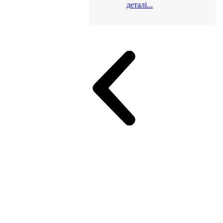
деталі...
и для офісу
ік (МДФ)
Серія Альянс
Серія Класік (МДФ)
неджер
Еко Серія Co_d ТОП
Серія Моріон (МДФ + HPL)