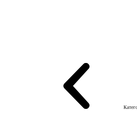
рифінгом
Шпоновані столи LUX
На дерев'яних ніжках
Столи з ек
Серія Promo Т
Серія Promo Q
Серія Promo R
Promo Топ Менеджер 
т
Серія Економ
Катего