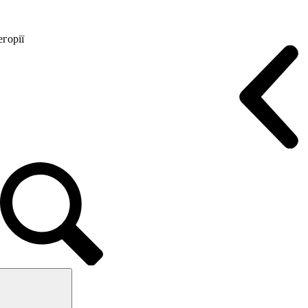
горії
Конференц крісла
Геймерські крісла