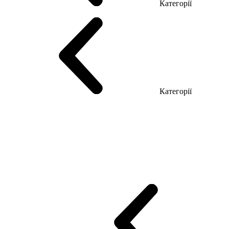
Категорії
Столи керівника
Комп'ютерні столи
Столи Open space
Столи з б
Категорії
Еко Серія Co_d
Серія Промо Етно (Новинка!)
Серія Promo NEW
Промо Топ Менеджер R
Столи для Open space
Офісні Столи Лоф
Reception
Simple