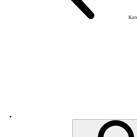
Кате
Крісла керівника
Крісла з сіткою
Крісла персоналу
Офісні стільці
Акустика приміщення
Металеві меблі
Металеві тумби