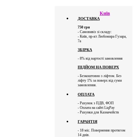
Київ
ДОСТАВКА
750
грн
- Самовивіз зі складу:
- Київ, пр-кт Любомира Гузара,
7а
ЗБІРКА
- 8% від вартості замовлення
ПІДЙОМ НА ПОВЕРХ
- Безкоштовно з ліфтом. Без
ліфту 1% за поверх від суми
замовлення.
ОПЛАТА
- Рахунок з ПДВ, ФОП
- Оплата на сайті LiqPay
- Рахунки для Казначейств
ГАРАНТІЯ
- 18 міс. Повернення протягом
14 днів.