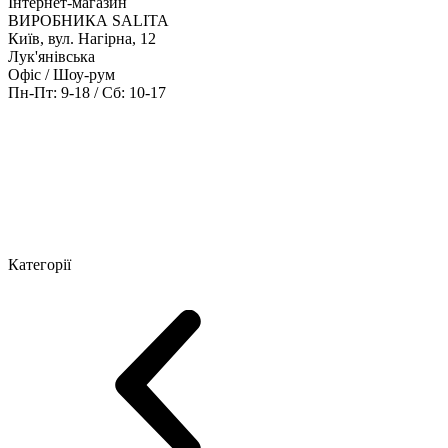
Інтернет-магазин
ВИРОБНИКА SALITA
Київ, вул. Нагірна, 12
Лук'янівська
Офіс / Шоу-рум
Пн-Пт: 9-18 / Сб: 10-17
Кабінети керівника
Офісні столи
Меблі для персоналу
Конференц
Категорії
Шоу-рум меблів
Серія Рейс (ЛДСП+скло)
Серія Урбан (МДФ + 
Серія Еволюшен (МДФ/ДСП)
Серія Тріумф (ДСП)
Серія Гранд 