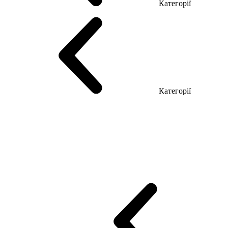
Категорії
Столи керівника
Комп'ютерні столи
Столи Open space
Столи з б
Категорії
Еко Серія Co_d
Серія Промо Етно (Новинка!)
Серія Promo NEW
Промо Топ Менеджер R
Столи для Open space
Офісні Столи Лоф
Reception
Simple