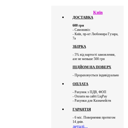
Київ
ДОСТАВКА
600
грн
- Самовивіз:
- Київ, пр-кт Любомира Гузара,
7а
ЗБІРКА
- 5% від вартості замовлення,
але не меньше 500 грн
ПІДЙОМ НА ПОВЕРХ
- Прораховується індивідуально
ОПЛАТА
- Рахунок з ПДВ, ФОП
- Оплата на сайті LiqPay
- Рахунки для Казначейств
ГАРАНТІЯ
- 6 міс. Повернення протягом
14 днів.
деталі...