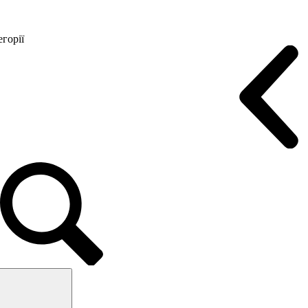
горії
Конференц крісла
Геймерські крісла