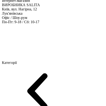
Інтернет-магазин
ВИРОБНИКА SALITA
Київ, вул. Нагірна, 12
Лук'янівська
Офіс / Шоу-рум
Пн-Пт: 9-18 / Сб: 10-17
Кабінети керівника
Офісні столи
Меблі для персоналу
Конференц
Категорії
Шоу-рум меблів
Серія Рейс (ЛДСП+скло)
Серія Урбан (МДФ + 
Серія Еволюшен (МДФ/ДСП)
Серія Тріумф (ДСП)
Серія Гранд 