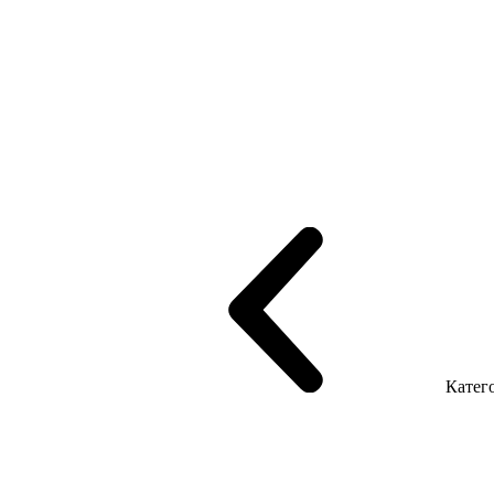
рифінгом
Шпоновані столи LUX
На дерев'яних ніжках
Столи з ек
Серія Promo Т
Серія Promo Q
Серія Promo R
Promo Топ Менеджер 
т
Серія Економ
Катего