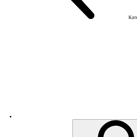
Кате
Крісла керівника
Крісла з сіткою
Крісла персоналу
Офісні стільці
Акустика приміщення
Металеві меблі
Металеві тумби