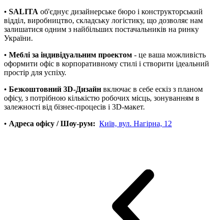
•
SALITA
об'єднує дизайнерське бюро і конструкторський
відділ, виробництво, складську логістику, що дозволяє нам
залишатися одним з найбільших постачальників на ринку
України.
•
Меблі за індивідуальним проектом
- це ваша можливість
оформити офіс в корпоративному стилі і створити ідеальний
простір для успіху.
•
Безкоштовний 3D-Дизайн
включає в себе ескіз з планом
офісу, з потрібною кількістю робочих місць, зонуванням в
залежності від бізнес-процесів і 3D-макет.
•
Адреса офісу / Шоу-рум:
Київ, вул. Нагірна, 12