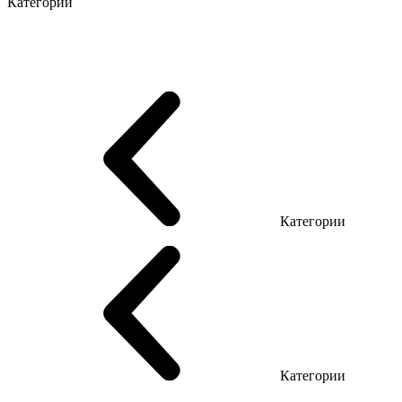
Категории
Серия Промо Этно
Эко Серия Co_d
Серия Promo NEW
Серия Promo T
Серия Promo Q
Серия Promo R
Promo Топ Менеджер (ЛДСП)
Промо Топ Менеджер T
Promo Топ Менеджер Q
Промо Топ Менеджер R
Столы для Open space
Офисные столы LOFT
Серия Эконом
Категории
Reception
Reception Simple (Не использ)
Категории
Кресла руководителя
Кресла с сеткой
Кресла персонала