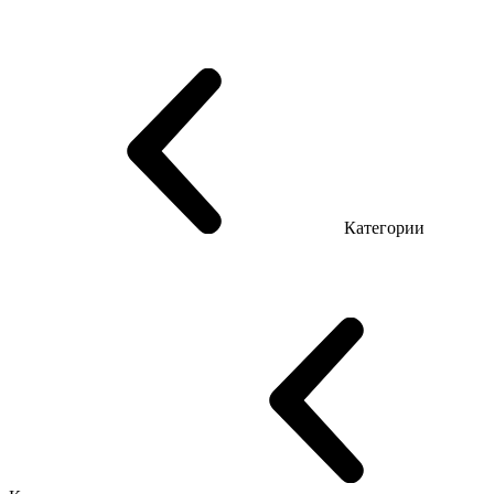
Серия Триумф (ДСП)
Серия Гранд (МДФ)
Серия Гранд (ДСП)
Серия Софт (МДФ)
Серия Промо Топ Менеджер
Эко Серия Co_d ТОП
Серия Морион (МДФ + HPL)
Категории
Столы руководителя
Компьютерные столы
Столы Open space
Столы с брифингом
Шпонированные столы LUX
На деревянных ножках
Столы с электрической регулировкой высоты
Стеклянные столы