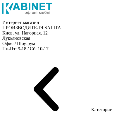
Интернет-магазин
ПРОИЗВОДИТЕЛЯ SALITA
Киев, ул. Нагорная, 12
Лукьяновская
Офис / Шоу-рум
Пн-Пт: 9-18 / Сб: 10-17
Мебель руководителя
Офисные столы
Мебель персонала
Конференц столы
Ресепшн
Шкафы
Кресла
Диваны
Металлические стеллажи
Товары для офиса
Категории
Шоу-рум мебели
Серия Рейс (ЛДСП+стекло)
Серия Урбан (МДФ + HPL)
Серия Урбан Люкс (шпон)
Серия Рейс Люкс (шпон)
Серия Статик (МДФ)
Серия Альянс
Серия Классик (МДФ)
Серия Эволюшен (МДФ/ДСП)