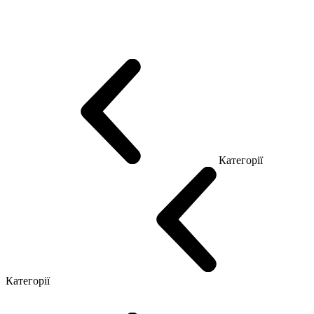
Еко Серія Co_d
Серія Промо Етно (Новинка!)
Серія Promo NEW
Серія Promo Т
Серія Promo Q
Серія Promo R
Promo Топ Менеджер (ЛДСП)
Промо Топ Менеджер T
Промо Топ Менеджер Q
Промо Топ Менеджер R
Столи для Open space
Офісні Столи Лофт
Серія Економ
Категорії
Reception
Simple
Категорії
Крісла керівника
Крісла з сіткою
Крісла персоналу
Офісні стільці
Конференц крісла
Геймерські крісла