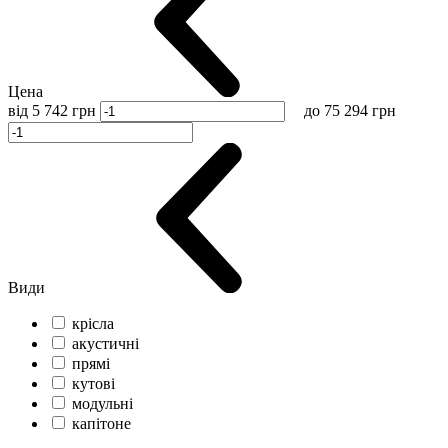
Цена
від
5 742
грн
до
75 294
грн
Види
крісла
акустичні
прямі
кутові
модульні
капітоне