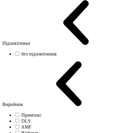
Підлокітники
без підлокітників
Виробник
Примтекс
DLS
AMF
Richman