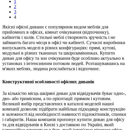
1
2
3
4
Якісні офісні дивани є популярним видом меблів для
прийомних в офісах, кімнат очікування (відпочинку),
кабінетів і холів. Стильні меблі створюють зручність і не
займають багато місця в офісі чи кабінеті. Сучасні виробники
випускають моделі в різних конфігураціях: прямі, кутові,
модульні в різних тканинах та шкірозамінниках. Купити
диван для офісу та зон очікування буде особливо актуально в
установах з інтенсивним потоком людей. Розташувавшись на
м'яких меблях, людина розслабиться і відпочине.
Конструктивні особливості офісних диванів
За кількістю місць шкіряні диван для відвідувачів буває одно-,
дво- або тримісним, а по орієнтації: прямим і кутовим.
Великий вибір представлених в каталозі моделей нашої
компанії дозволяє підібрати найбільш підходящу конструкцію
в залежності від необхідності наявності підлокітників, спинки
і габаритів. Наша компанія пропонує купити диван для офісу
та для відвідувачів в Києві з доставкою по Україні, який
гармонійно впишеться в будь-який інтер'єрне рішення офісу.