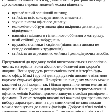
До основних переваг моделей можна віднести:
привабливий зовнішній вигляд;
стійкість всіх конструктивних елементів;
зручна висота офісного дивану;
економічно обґрунтована ціна шкіряних диванів для
відвідувачів;
наявність щільного гігієнічного оббивного матеріалу,
який стійкий до забруднень;
пружність спинки і сидіння (піднятися з дивана не
складе особливих труднощів);
стійкість до агресивних мийних і дезінфікуючих засобів.
Представлені до продажу меблі виготовляються з екологічно
чистих матеріалів, вони абсолютно безпечні для здоров'я
людини. Вони додадуть респектабельності в інтер'єр будь-
якого офісу. М'які і зручні для відвідувачів дивани є візитною
карткою будь-якої фірми. Придбати на вигідних умовах можна
класичні строгі моделі, так і більш прості і не менш елегантні
варіанти. Якісні дивани для відвідувачів в інтернет-магазині
офісних меблів Kabinet приємно здивують своїми розмірами і
формами. В описі товарів вказані всі важливі для правильного
вибору характеристики, а при виникненні питань завжди
можна звернутися до наших фахівців. Добротні м'які меблі з
тривалим терміном експлуатації - це економія коштів, сил і