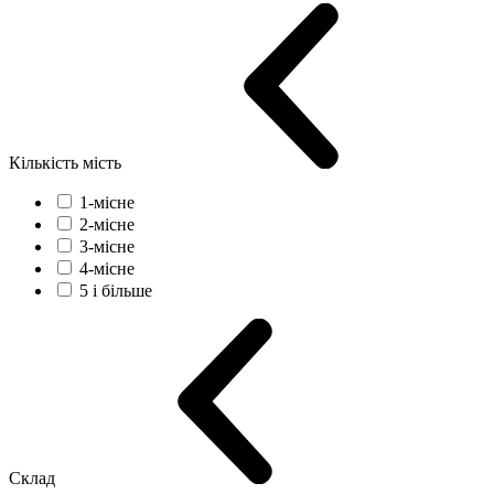
Кількість мість
1-місне
2-місне
3-місне
4-місне
5 і більше
Склад