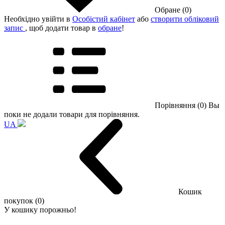
Обране (0)
Необхідно увійти в
Особістий кабінет
або
створити обліковий
запис
, щоб додати товар в
обране
!
Порівняння (0)
Вы
поки не додали товари для порівняння.
UA
Кошик
покупок (0)
У кошику порожньо!