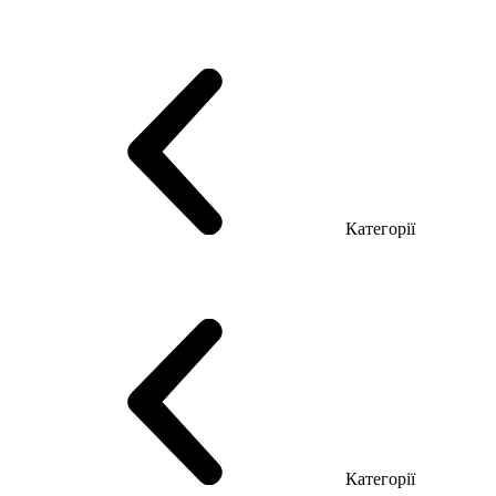
Серія Тріумф (ДСП)
Серія Гранд (МДФ)
Серія Гранд (ДСП)
Серія Софт (МДФ)
Серія Промо ТОП Менеджер
Еко Серія Co_d ТОП
Серія Моріон (МДФ + HPL)
Категорії
Столи керівника
Комп'ютерні столи
Столи Open space
Столи з брифінгом
Шпоновані столи LUX
На дерев'яних ніжках
Столи з еклектричним регулюванням висоти
Скляні столи
Категорії