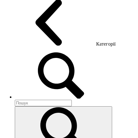
Категорії
Акустика приміщення
Металеві меблі
Металеві тумби