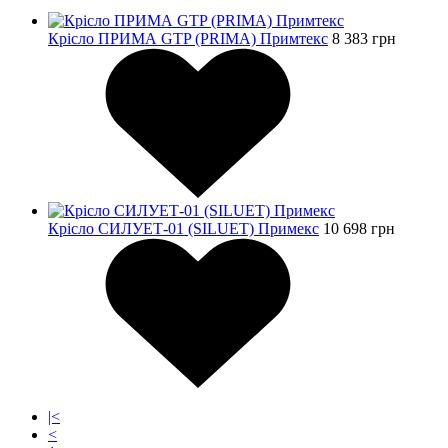
Крісло ПРИМА GTP (PRIMA) Примтекс
8 383
грн
Крісло СИЛУЕТ-01 (SILUET) Примекс
10 698
грн
|<
<