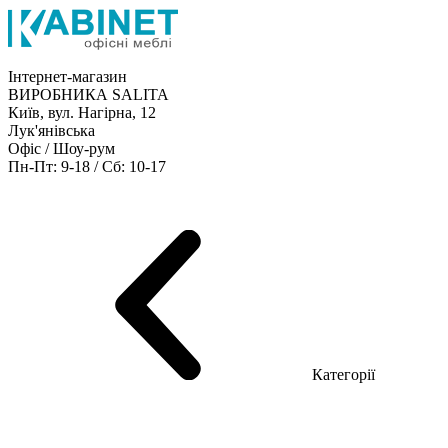
Інтернет-магазин
ВИРОБНИКА SALITA
Київ, вул. Нагірна, 12
Лук'янівська
Офіс / Шоу-рум
Пн-Пт: 9-18 / Сб: 10-17
Кабінети керівника
Офісні столи
Меблі для персоналу
Конференц столи
Рецепція
Офісні шафи
Крісла
Дивани
Металеві стелажі
Товари для офісу
Категорії
Шоу-рум меблів
Серія Рейс (ЛДСП+скло)
Серія Урбан (МДФ + HPL)
Серія Урбан Люкс (шпон)
Cерія Рейс Люкс (шпон)
Серія Статік (МДФ)
Серія Альянс
Серія Класік (МДФ)
Серія Еволюшен (МДФ/ДСП)