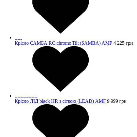
Крісло САМБА RC chrome Tilt (SAMBA) AMF
4 225
грн
Крісло ЛІД black HR з сіткою (LEAD) AMF
9 999
грн