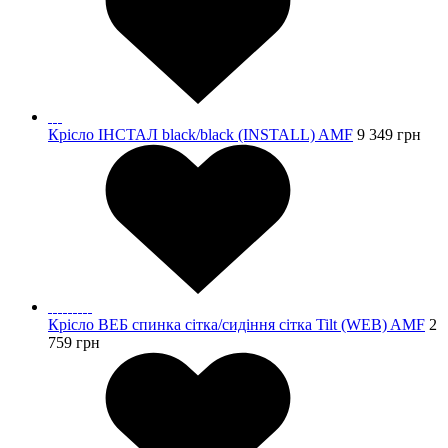
Крісло ІНСТАЛ black/black (INSTALL) AMF
9 349
грн
Крісло ВЕБ спинка сітка/сидіння сітка Tilt (WEB) AMF
2
759
грн