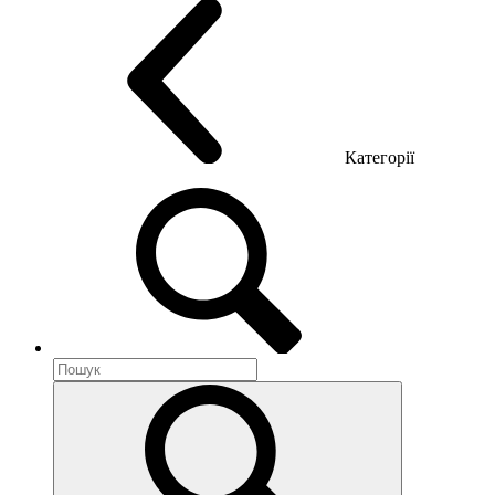
Категорії
Акустика приміщення
Металеві меблі
Металеві тумби