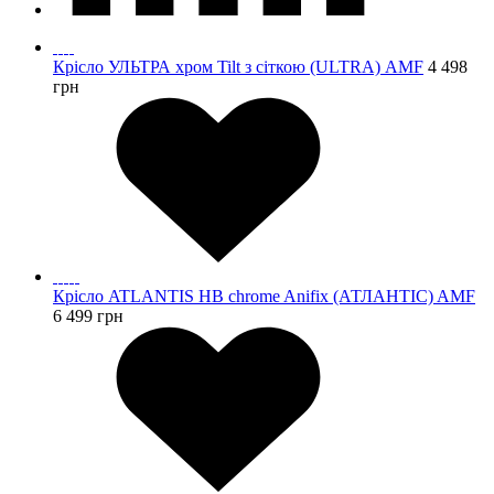
Крісло УЛЬТРА хром Tilt з сіткою (ULTRA) AMF
4 498
грн
Крісло ATLANTIS HB chrome Anifix (АТЛАНТІС) AMF
6 499
грн