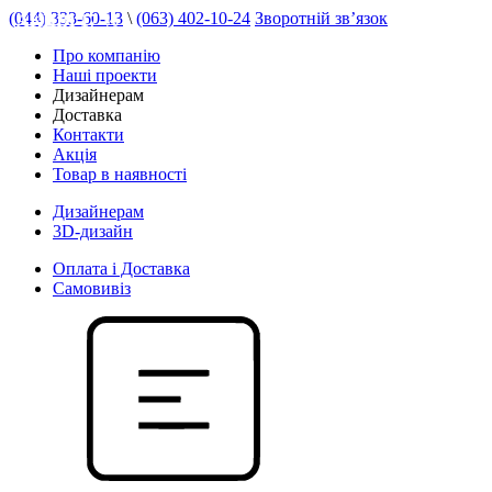
(044) 333-60-13
\
(063) 402-10-24
Зворотній зв’язок
АКЦІЯ 17 %
Про компанію
Наші проекти
Дизайнерам
Доставка
Контакти
Акція
Товар в наявності
Дизайнерам
3D-дизайн
Оплата і Доставка
Самовивіз