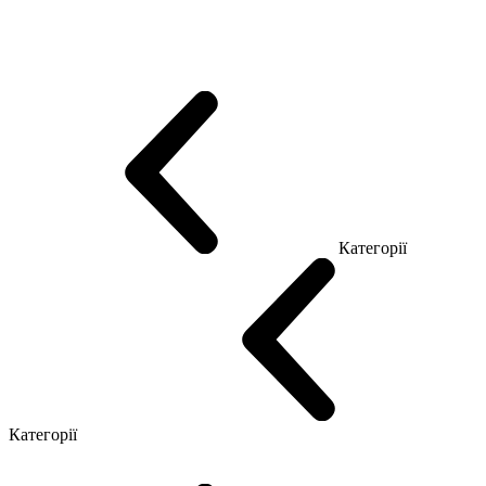
Еко Серія Co_d
Серія Промо Етно (Новинка!)
Серія Promo NEW
Серія Promo Т
Серія Promo Q
Серія Promo R
Promo Топ Менеджер (ЛДСП)
Промо Топ Менеджер T
Промо Топ Менеджер Q
Промо Топ Менеджер R
Столи для Open space
Офісні Столи Лофт
Серія Економ
Категорії
Reception
Simple
Категорії
Крісла керівника
Крісла з сіткою
Крісла персоналу
Офісні стільці
Конференц крісла
Геймерські крісла