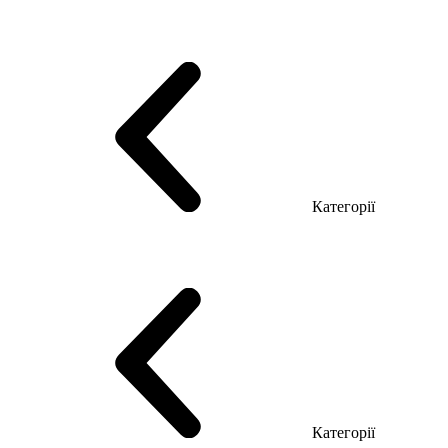
Серія Тріумф (ДСП)
Серія Гранд (МДФ)
Серія Гранд (ДСП)
Серія Софт (МДФ)
Серія Промо ТОП Менеджер
Еко Серія Co_d ТОП
Серія Моріон (МДФ + HPL)
Категорії
Столи керівника
Комп'ютерні столи
Столи Open space
Столи з брифінгом
Шпоновані столи LUX
На дерев'яних ніжках
Столи з еклектричним регулюванням висоти
Скляні столи
Категорії