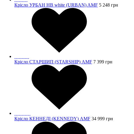
Крісло УРБАН HB white (URBAN) AMF
5 248
грн
Крісло CТАРШИП (STARSHIP) AMF
7 399
грн
Крісло КЕННЕДІ (KENNEDY) AMF
34 999
грн