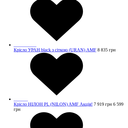
Крісло УРАН black з сіткою (URAN) AMF
8 835
грн
Крісло НІЛОН PL (NILON) AMF Акція!
7 919
грн
6 599
грн