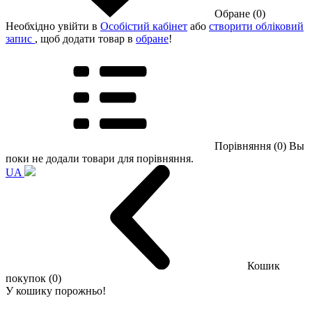
Обране (0)
Необхідно увійти в
Особістий кабінет
або
створити обліковий
запис
, щоб додати товар в
обране
!
Порівняння (0)
Вы
поки не додали товари для порівняння.
UA
Кошик
покупок (0)
У кошику порожньо!