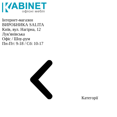
Інтернет-магазин
ВИРОБНИКА SALITA
Київ, вул. Нагірна, 12
Лук'янівська
Офіс / Шоу-рум
Пн-Пт: 9-18 / Сб: 10-17
Кабінети керівника
Офісні столи
Меблі для персоналу
Конференц столи
Рецепція
Офісні шафи
Крісла
Дивани
Металеві стелажі
Товари для офісу
Категорії
Шоу-рум меблів
Серія Рейс (ЛДСП+скло)
Серія Урбан (МДФ + HPL)
Серія Урбан Люкс (шпон)
Cерія Рейс Люкс (шпон)
Серія Статік (МДФ)
Серія Альянс
Серія Класік (МДФ)
Серія Еволюшен (МДФ/ДСП)