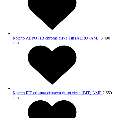
Крісло АЕРО HB chrome сітка Tilt (AERO) AMF
5 490
грн
Крісло БІТ спинка сітка/сидіння сітка (BIT) AMF
2 659
грн