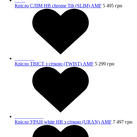
Крісло СЛІМ HB chrome Tilt (SLIM) AMF
5 495
грн
Крісло ТВІСТ з сіткою (TWIST) AMF
5 299
грн
Крісло УРАН white HR з сіткою (URAN) AMF
7 497
грн