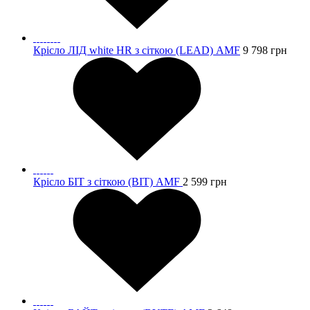
Крісло ЛІД white HR з сіткою (LEAD) AMF
9 798
грн
Крісло БІТ з сіткою (BIT) AMF
2 599
грн