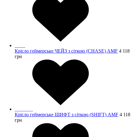
Крісло геймерське ЧЕЙЗ з сіткою (CHASE) AMF
4 118
грн
Крісло геймерське ШИФТ з сіткою (SHIFT) AMF
4 118
грн