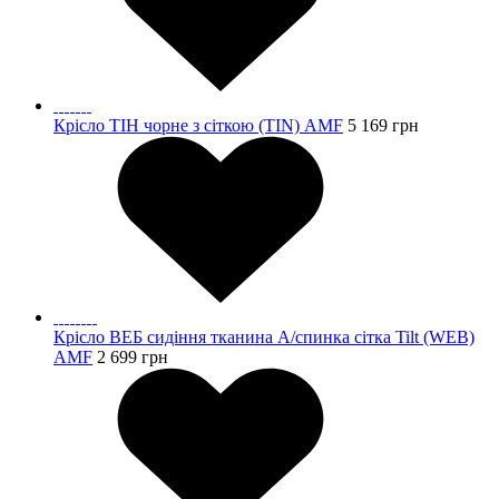
Крісло ТІН чорне з сіткою (TIN) AMF
5 169
грн
Крісло ВЕБ сидіння тканина А/спинка сітка Tilt (WEB)
AMF
2 699
грн