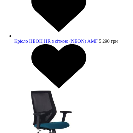
Крісло НЕОН HR з сіткою (NEON) AMF
5 290
грн