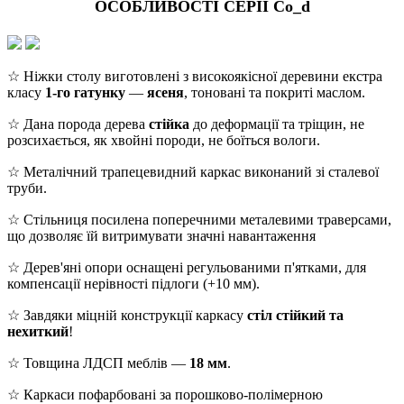
ОСОБЛИВОСТІ СЕРІЇ Co_d
☆ Ніжки столу виготовлені з високоякісної деревини екстра
класу
1-го гатунку
—
ясеня
, тоновані та покриті маслом.
☆ Дана порода дерева
стійка
до деформації та тріщин, не
розсихається, як хвойні породи, не боїться вологи.
☆ Металічний трапецевидний каркас виконаний зі сталевої
труби.
☆ Стільниця посилена поперечними металевими траверсами,
що дозволяє їй витримувати значні навантаження
☆ Дерев'яні опори оснащені регульованими п'ятками, для
компенсації нерівності підлоги (+10 мм).
☆ Завдяки міцній конструкції каркасу
стіл стійкий та
нехиткий
!
☆ Товщина ЛДСП меблів —
18 мм
.
☆ Каркаси пофарбовані за порошково-полімерною