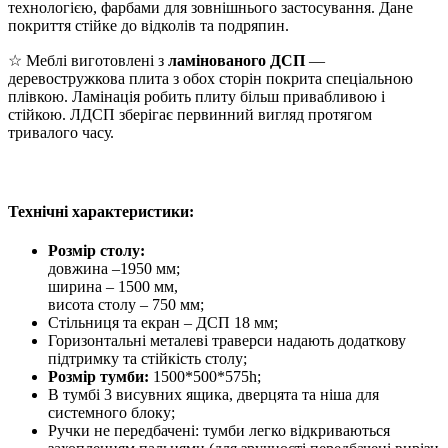
технологією, фарбами для зовнішнього застосування. Дане
покриття стійке до відколів та подряпин.
☆ Меблі виготовлені з
ламінованого ДСП
—
деревостружкова плита з обох сторін покрита спеціальною
плівкою. Ламінація робить плиту більш привабливою і
стійкою. ЛДСП зберігає первинний вигляд протягом
тривалого часу.
Технічні характеристики:
Розмір столу:
довжина –1950 мм;
ширина – 1500 мм,
висота столу – 750 мм;
Стільниця та екран – ДСП 18 мм;
Горизонтальні металеві траверси надають додаткову
підтримку та стійкість столу;
Розмір тумби:
1500*500*575h;
В тумбі 3 висувних ящика, дверцята та ніша для
системного блоку;
Ручки не передбачені: тумби легко відкриваються