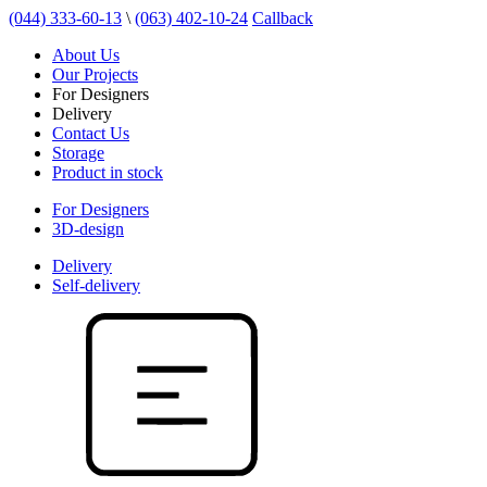
(044) 333-60-13
\
(063) 402-10-24
Callback
About Us
Our Projects
For Designers
Delivery
Contact Us
Storage
Product in stock
For Designers
3D-design
Delivery
Self-delivery