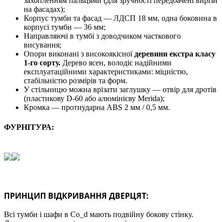
захопленням пальцями (для зручності передбачені вирізи
на фасадах);
Корпус тумби та фасад — ЛДСП 18 мм, одна боковина в
корпусі тумби — 36 мм;
Направляючі в тумбі з доводчиком часткового
висування;
Опори виконані з високоякісної
деревини екстра класу
1-го сорту.
Дерево ясен, володіє надійними
експлуатаційними характеристиками: міцністю,
стабільністю розмірів та форм.
У стільницю можна врізати заглушку — отвір для дротів
(пластикову D-60 або алюмінієву Merida);
Кромка — протиударна ABS 2 мм / 0,5 мм.
ФУРНІТУРА:
ПРИНЦИП ВІДКРИВАННЯ ДВЕРЦЯТ:
Всі тумби і шафи в Co_d мають подвійну бокову стінку.