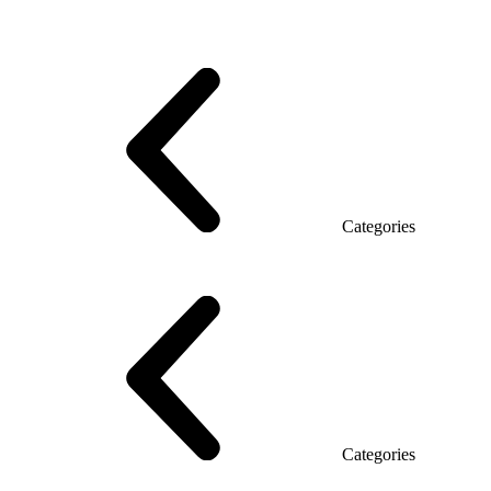
Series Grand (Particleboard)
Series Soft (MDF)
Series Promo Top Manager
Eco Series Co_d TOP
Series Morion (MDF + HPL)
Categories
Executive Desk
Desks
Desks Open space
LUX veneered tables
The table with the briefing
On wooden legs
Tables with electric height adjustment
Glass tables
Categories
Eco Series Co_d
Promo Ethno series
Promo Series New