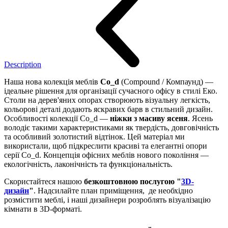
Description
Наша нова колекція меблів
Co_d
(Compound / Компаунд) —
ідеальне рішення для організації сучасного офісу в стилі Еко.
Столи на дерев'яних опорах створюють візуальну легкість,
кольорові деталі додають яскравих барв в стильний дизайн.
Особливості колекції Co_d —
ніжки з масиву ясеня
. Ясень
володіє такими характеристиками як твердість, довговічність
та особливий золотистий відтінок. Цей матеріал ми
використали, щоб підкреслити красиві та елегантні опори
серії Co_d. Концепція офісних меблів нового покоління —
екологічність, лаконічність та функціональність.
Скористайтеся нашою
безкоштовною послугою "
3D-
дизайн
"
. Надсилайте план приміщення, де необхідно
розмістити меблі, і наші дизайнери розроблять візуалізацію
кімнати в 3D-форматі.