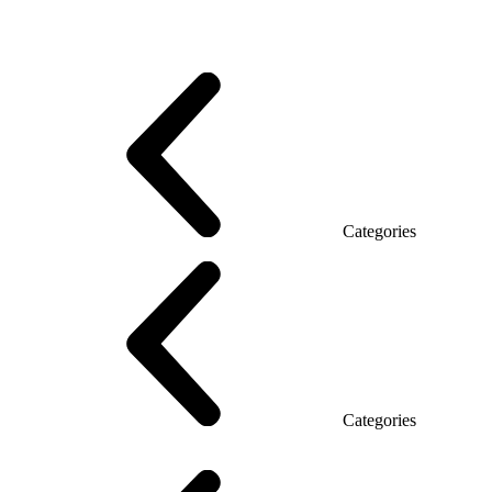
Promo Series T
Promo Q Series
Promo Series R
Promo Top Manager (DSP)
Promo Top Manager T
Promo Top Manager Q
Promo Top Manager R
Desk Open space
Desks office Loft
Personnel Series
Categories
Reception
Reception Simple
Categories
Executive Chairs
Mesh Chairs
Operator Chairs
Office chairs
Conference chairs
Gaming chairs