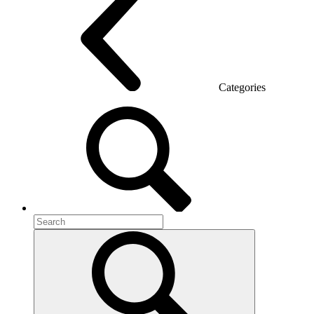
Categories
Room acoustics
Metal furniture
Metal pedestals