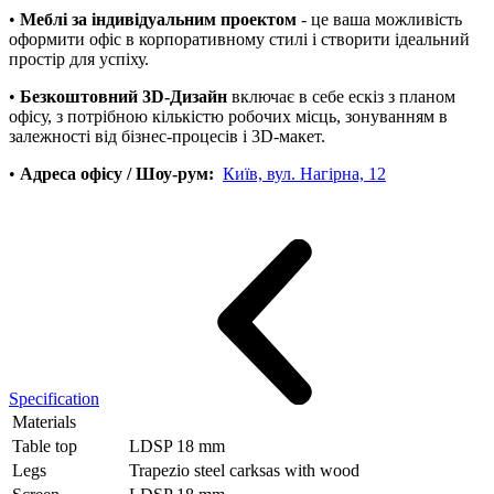
•
Меблі за індивідуальним проектом
- це ваша можливість
оформити офіс в корпоративному стилі і створити ідеальний
простір для успіху.
•
Безкоштовний 3D-Дизайн
включає в себе ескіз з планом
офісу, з потрібною кількістю робочих місць, зонуванням в
залежності від бізнес-процесів і 3D-макет.
•
Адреса офісу / Шоу-рум:
Київ, вул. Нагірна, 12
Specification
Materials
Table top
LDSP 18 mm
Legs
Trapezio steel carksas with wood