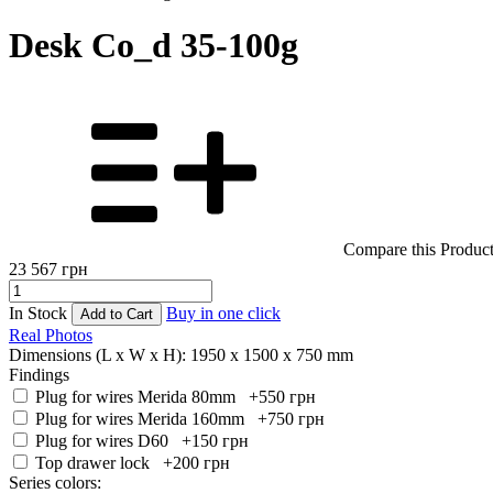
Desk Co_d 35-100g
Compare this Produc
23 567
грн
In Stock
Buy in one click
Add to Cart
Real Photos
Dimensions (L x W x H):
1950 x 1500 x 750 mm
Findings
Plug for wires Merida 80mm +550
грн
Plug for wires Merida 160mm +750
грн
Plug for wires D60 +150
грн
Top drawer lock +200
грн
Series colors: