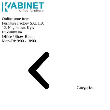
Online store from
Furniture Factory SALITA
12, Nagirna str. Kyiv
Lukianivs'ka
Office / Show Room
Mon-Fri: 9:00 - 18:00
Executive
Office Desks
Operative
Meeting Tables
Reception
Office Cabinets
Chairs
Sofas
Metal shelving
Office supplies
Categories
Furniture showroom
Rays Series (chipboard+glass)
Series Urban (MDF + HPL)
Series Urban Lux (veneer)
Series Rays Lux (veneer)
Series Static (MDF)
Series Alliance
Series Classic (MDF)
Series Evolution (MDF/chipboard)
Series Triumf (Particleboard)
Grand Series MDF