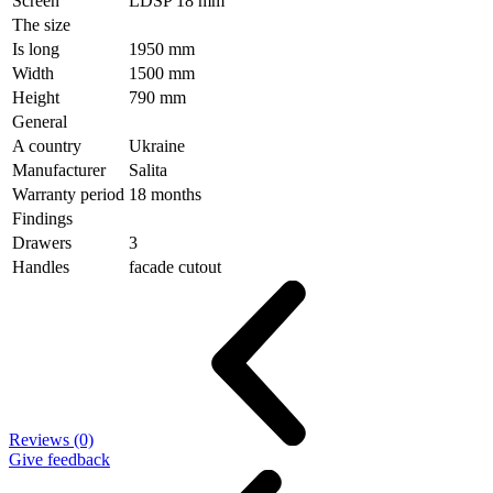
Screen
LDSP 18 mm
The size
Is long
1950 mm
Width
1500 mm
Height
790 mm
General
A country
Ukraine
Manufacturer
Salita
Warranty period
18 months
Findings
Drawers
3
Handles
facade cutout
Reviews (0)
Give feedback