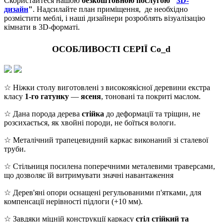
Скористайтеся нашою
безкоштовною послугою "
3D-
дизайн
"
. Надсилайте план приміщення, де необхідно
розмістити меблі, і наші дизайнери розроблять візуалізацію
кімнати в 3D-форматі.
ОСОБЛИВОСТІ СЕРІЇ Co_d
☆ Ніжки столу виготовлені з високоякісної деревини екстра
класу
1-го гатунку
—
ясеня
, тоновані та покриті маслом.
☆ Дана порода дерева
стійка
до деформації та тріщин, не
розсихається, як хвойні породи, не боїться вологи.
☆ Металічний трапецевидний каркас виконаний зі сталевої
труби.
☆ Стільниця посилена поперечними металевими траверсами,
що дозволяє їй витримувати значні навантаження
☆ Дерев'яні опори оснащені регульованими п'ятками, для
компенсації нерівності підлоги (+10 мм).
☆ Завдяки міцній конструкції каркасу
стіл стійкий та