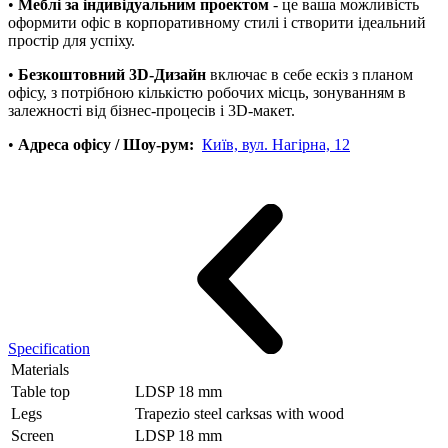
•
Меблі за індивідуальним проектом
- це ваша можливість
оформити офіс в корпоративному стилі і створити ідеальний
простір для успіху.
•
Безкоштовний 3D-Дизайн
включає в себе ескіз з планом
офісу, з потрібною кількістю робочих місць, зонуванням в
залежності від бізнес-процесів і 3D-макет.
•
Адреса офісу / Шоу-рум:
Київ, вул. Нагірна, 12
Specification
Materials
Table top
LDSP 18 mm
Legs
Trapezio steel carksas with wood
Screen
LDSP 18 mm