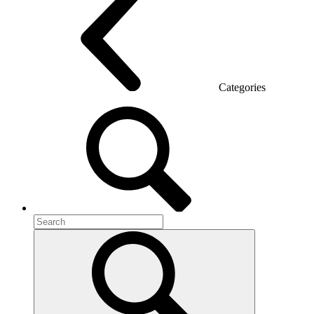
Categories
Room acoustics
Metal furniture
Metal pedestals