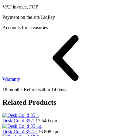
VAT invoice, FOP
Payment on the site LiqPay
Accounts for Treasuries
Warranty
18 months Return within 14 days.
Related Products
Desk Co_d 35-1
17 540
грн
Desk Co_d 35-1g
16 808
грн