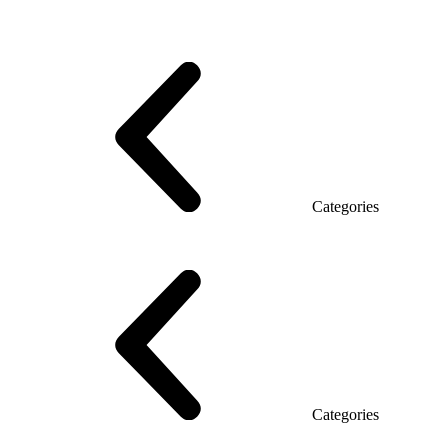
Series Grand (Particleboard)
Series Soft (MDF)
Series Promo Top Manager
Eco Series Co_d TOP
Series Morion (MDF + HPL)
Categories
Executive Desk
Desks
Desks Open space
LUX veneered tables
The table with the briefing
On wooden legs
Tables with electric height adjustment
Glass tables
Categories
Eco Series Co_d
Promo Ethno series
Promo Series New