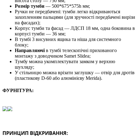
висота столу — 750 мм;
Розмір тумби
— 500*675*575h мм;
Ручки не передбачені: тумби легко відкриваються
захопленням пальцями (для зручності передбачені вирізи
на фасадах);
Корпус тумби та фасад — ЛДСП 18 мм, одна боковина в
корпусі тумби — 36 мм;
В тумбі 3 висувних ящика та ніша для системного
блоку;
Направляючі
в тумбі телескопічні прихованого
монтажу з доводчиком Samet Slidea;
Тумбу можна укомплектувати замком у верхню
шухляду;
У стільницю можна врізати заглушку — отвір для дротів
(пластикову D-60 або алюмінієву Merida).
ФУРНІТУРА:
ПРИНЦИП ВІДКРИВАННЯ: