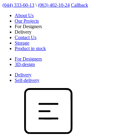
(044) 333-60-13
\
(063) 402-10-24
Callback
About Us
Our Projects
For Designers
Delivery
Contact Us
Storage
Product in stock
For Designers
3D-design
Delivery
Self-delivery