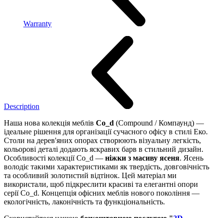
Warranty
Description
Наша нова колекція меблів
Co_d
(Compound / Компаунд) —
ідеальне рішення для організації сучасного офісу в стилі Еко.
Столи на дерев'яних опорах створюють візуальну легкість,
кольорові деталі додають яскравих барв в стильний дизайн.
Особливості колекції Co_d —
ніжки з масиву ясеня
. Ясень
володіє такими характеристиками як твердість, довговічність
та особливий золотистий відтінок. Цей матеріал ми
використали, щоб підкреслити красиві та елегантні опори
серії Co_d. Концепція офісних меблів нового покоління —
екологічність, лаконічність та функціональність.