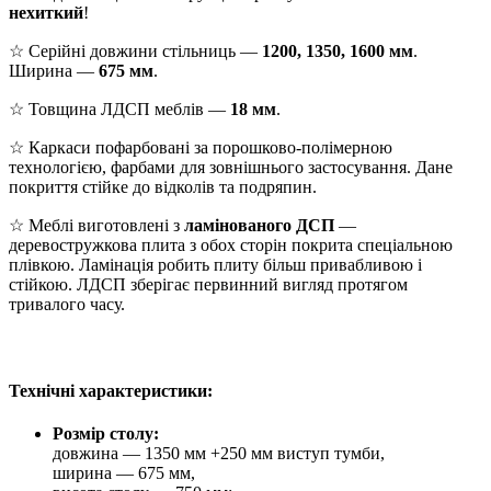
нехиткий
!
☆ Серійні довжини стільниць —
1200, 1350, 1600 мм
.
Ширина —
675 мм
.
☆ Товщина ЛДСП меблів —
18 мм
.
☆ Каркаси пофарбовані за порошково-полімерною
технологією, фарбами для зовнішнього застосування. Дане
покриття стійке до відколів та подряпин.
☆ Меблі виготовлені з
ламінованого ДСП
—
деревостружкова плита з обох сторін покрита спеціальною
плівкою. Ламінація робить плиту більш привабливою і
стійкою. ЛДСП зберігає первинний вигляд протягом
тривалого часу.
Технічні характеристики:
Розмір столу:
довжина — 1350 мм +250 мм виступ тумби,
ширина — 675 мм,