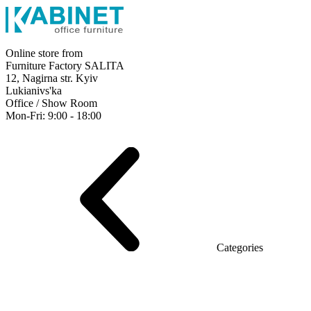
Online store from
Furniture Factory SALITA
12, Nagirna str. Kyiv
Lukianivs'ka
Office / Show Room
Mon-Fri: 9:00 - 18:00
Executive
Office Desks
Operative
Meeting Tables
Reception
Office Cabinets
Chairs
Sofas
Metal shelving
Office supplies
Categories
Furniture showroom
Rays Series (chipboard+glass)
Series Urban (MDF + HPL)
Series Urban Lux (veneer)
Series Rays Lux (veneer)
Series Static (MDF)
Series Alliance
Series Classic (MDF)
Series Evolution (MDF/chipboard)
Series Triumf (Particleboard)
Grand Series MDF