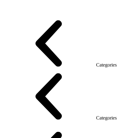
Promo Series T
Promo Q Series
Promo Series R
Promo Top Manager (DSP)
Promo Top Manager T
Promo Top Manager Q
Promo Top Manager R
Desk Open space
Desks office Loft
Personnel Series
Categories
Reception
Reception Simple
Categories
Executive Chairs
Mesh Chairs
Operator Chairs
Office chairs
Conference chairs
Gaming chairs