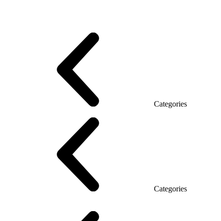
Promo Series T
Promo Q Series
Promo Series R
Promo Top Manager (DSP)
Promo Top Manager T
Promo Top Manager Q
Promo Top Manager R
Desk Open space
Desks office Loft
Personnel Series
Categories
Reception
Reception Simple
Categories
Executive Chairs
Mesh Chairs
Operator Chairs
Office chairs
Conference chairs
Gaming chairs