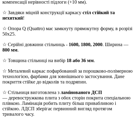
компенсації нерівності підлоги (+10 мм).
☆ Завдяки міцній конструкції каркасу
стіл стійкий та
нехиткий
!
☆ Опора Q (Quattro) має замкнуту прямокутну форму, в розрізі
50х25.
☆ Серійні довжини стільниць -
1600, 1800, 2000
. Ширина —
800 мм
.
☆ Товщина стільниці на вибір
18 або 36 мм
.
☆ Металевий каркас пофарбований за порошково-полімерною
технологією, фарбами для зовнішнього застосування. Дане
покриття стійке до відколів та подряпин.
☆ Стільниця виготовлена з
ламінованого ДСП
— деревостружкова плита з обох сторін покрита спеціальною
плівкою. Ламінація робить плиту більш привабливою і
стійкою. ЛДСП зберігає первинний вигляд протягом
тривалого часу.