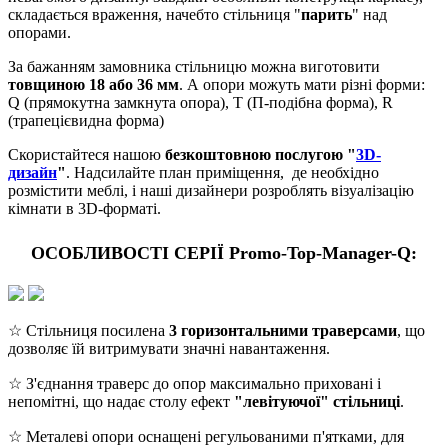
складається враження, начебто стільниця "
парить
" над
опорами.
За бажанням замовника стільницю можна виготовити
товщиною 18 або 36 мм
. А опори можуть мати різні форми:
Q (прямокутна замкнута опора), Т (П-подібна форма), R
(трапецієвидна форма)
Скористайтеся нашою
безкоштовною послугою "
3D-
дизайн
"
. Надсилайте план приміщення, де необхідно
розмістити меблі, і наші дизайнери розроблять візуалізацію
кімнати в 3D-форматі.
ОСОБЛИВОСТІ СЕРІЇ Promo-Top-Manager-Q:
☆ Стільниця посилена
3 горизонтальними траверсами
, що
дозволяє їй витримувати значні навантаження.
☆ З'єднання траверс до опор максимально приховані і
непомітні, що надає столу ефект
"левітуючої" стільниці
.
☆ Металеві опори оснащені регульованими п'ятками, для