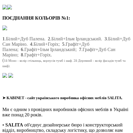
ПОЄДНАННЯ КОЛЬОРІВ №1:
1
.Білий+Дуб Палена.
2
.Білий+Ільм Ірландський.
3
.Білий+Дуб
Сан Маріно.
4
.Білий+Горіх;
5
.Графіт+Дуб
Палена;
6
.Графіт+Ільм Ірландський;
7
.Графіт+Дуб Сан
Маріно;
8
.Графіт+Горіх.
(
1й Моно - колір стільниць, корпусів тумб і шаф. 2й Деревний - колір фасадів тумб та
шаф).
➤
KABINET
- сайт українського виробника офісних меблів SALITA.
Ми є одним з провідних виробників офісних меблів в Україні
вже понад 20 років.
•
SALITA
об'єднує дизайнерське бюро і конструкторський
відділ, виробництво, складську логістику, що дозволяє нам