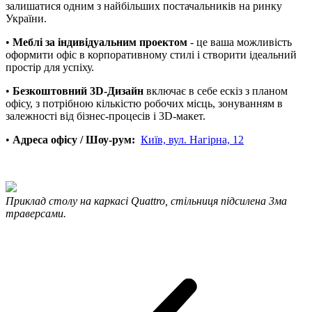
залишатися одним з найбільших постачальників на ринку
України.
•
Меблі за індивідуальним проектом
- це ваша можливість
оформити офіс в корпоративному стилі і створити ідеальний
простір для успіху.
•
Безкоштовний 3D-Дизайн
включає в себе ескіз з планом
офісу, з потрібною кількістю робочих місць, зонуванням в
залежності від бізнес-процесів і 3D-макет.
•
Адреса офісу / Шоу-рум:
Київ, вул. Нагірна, 12
Приклад столу на каркасі Quattro, стільниця підсилена 3ма
траверсами.