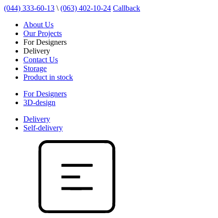
(044) 333-60-13
\
(063) 402-10-24
Callback
About Us
Our Projects
For Designers
Delivery
Contact Us
Storage
Product in stock
For Designers
3D-design
Delivery
Self-delivery