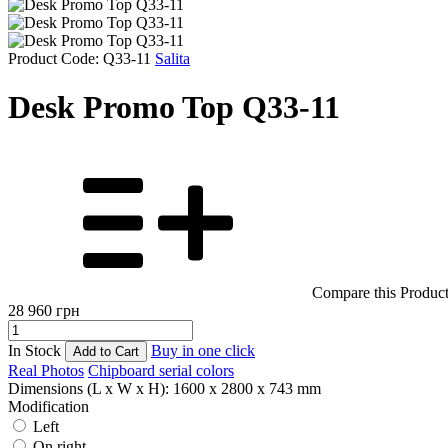
Product Code: Q33-11
Salita
Desk Promo Top Q33-11
Compare this Produc
28 960
грн
In Stock
Buy in one click
Add to Cart
Real Photos
Chipboard serial colors
Dimensions (L x W x H):
1600 x 2800 x 743 mm
Modification
Left
On right