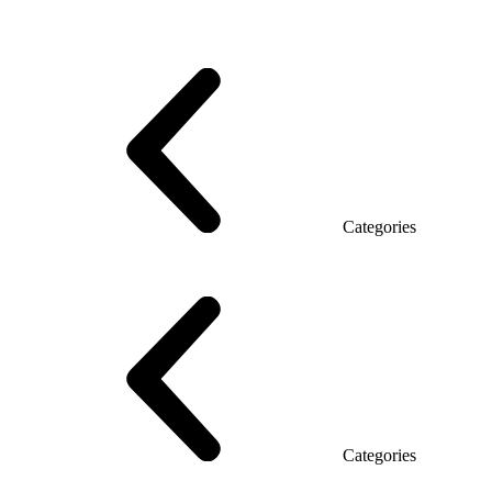
Series Grand (Particleboard)
Series Soft (MDF)
Series Promo Top Manager
Eco Series Co_d TOP
Series Morion (MDF + HPL)
Categories
Executive Desk
Desks
Desks Open space
LUX veneered tables
The table with the briefing
On wooden legs
Tables with electric height adjustment
Glass tables
Categories
Eco Series Co_d
Promo Ethno series
Promo Series New