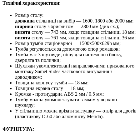
Технічні характеристики:
Розмір столу:
довжина
стільниці на вибір — 1600, 1800 або 2000 мм;
ширина
столу з брифінгом — 2800 мм (див сх.);
висота
столу — 743 мм, якщо товщина стільниці 18 мм;
висота
столу — 761 мм, якщо товщина стільниці 36 мм;
Розмір тумби стаціонарної — 1500x500x629h мм;
Тумба регулюється за допомогою опор ромашок;
Тумба має 3 шухляди, нішу для системного блоку,
дверцята та полички;
Шухляди укомплектовані направляючими прихованого
монтажу Samet Slidea часткового висування з
доводчиком;
Товщина корпусу тумби — 18 мм;
Товщина екрана столу — 18 мм;
Кромка - протиударна ABS 2 мм / 0,5 мм;
Тумбу можна укомплектувати замком у верхню
шухляду;
У стільницю можна врізати заглушку — отвір для дротів
(пластикову D-60 або алюмінієву Merida).
ФУРНІТУРА: