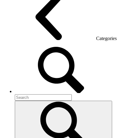
Categories
Room acoustics
Metal furniture
Metal pedestals