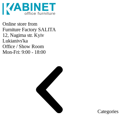
Online store from
Furniture Factory SALITA
12, Nagirna str. Kyiv
Lukianivs'ka
Office / Show Room
Mon-Fri: 9:00 - 18:00
Executive
Office Desks
Operative
Meeting Tables
Reception
Office Cabinets
Chairs
Sofas
Metal shelving
Office supplies
Categories
Furniture showroom
Rays Series (chipboard+glass)
Series Urban (MDF + HPL)
Series Urban Lux (veneer)
Series Rays Lux (veneer)
Series Static (MDF)
Series Alliance
Series Classic (MDF)
Series Evolution (MDF/chipboard)
Series Triumf (Particleboard)
Grand Series MDF